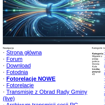
Nawigacja
Kategorie 
·
Strona główna
·
Kategoria:
·
Wypieki z
·
Forum
pasją:
·
poleca
·
Download
Dorota
Kula
·
Liczba
·
Fotodnia
pozycji:
45
·
·
Fotorelacje NOWE
·
·
Fotorelacje
·
·
Transmisje z Obrad Rady Gminy
(live)
·
·
·
Archiwum transmisji sesji RG