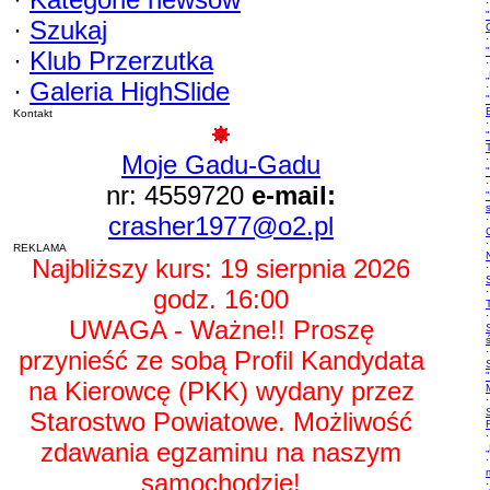
·
·
Szukaj
·
·
Klub Przerzutka
·
·
Galeria HighSlide
·
Kontakt
·
Moje Gadu-Gadu
·
·
nr: 4559720
e-mail:
crasher1977@o2.pl
·
·
REKLAMA
Najbliższy kurs: 19 sierpnia 2026
·
godz. 16:00
·
·
UWAGA - Ważne!! Proszę
przynieść ze sobą Profil Kandydata
·
na Kierowcę (PKK) wydany przez
·
Starostwo Powiatowe. Możliwość
·
zdawania egzaminu na naszym
·
samochodzie!
·