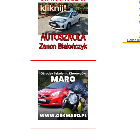
·
·
·
·
·
·
Pokaż ws
________________
________________