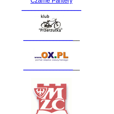
Czarne Pantery
__________________
_______________
__
_______________
__