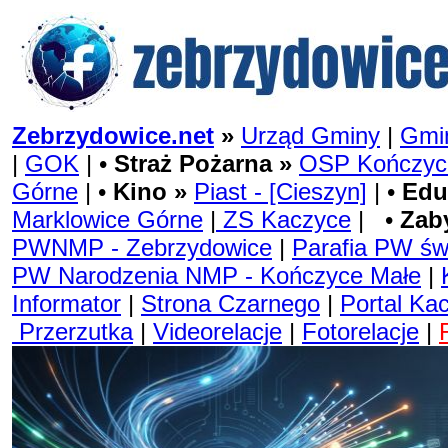
Zebrzydowice.net
»
Urząd Gminy
|
Gmin
|
GOK
| •
Straż Pożarna »
OSP Kończyc
Górne
| •
Kino »
Piast - [Cieszyn]
| •
Edu
Marklowice Górne
|
ZS Kaczyce
| •
Zab
PWNMP - Zebrzydowice
|
Parafia PW św
PW Narodzenia NMP - Kończyce Małe
|
Informator
|
Strona Czarnego
|
Portal Ka
Przerzutka
|
Videorelacje
|
Fotorelacje
|