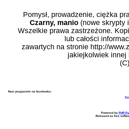
Pomysł, prowadzenie, ciężka pr
Czarny, manio
(nowe skrypty 
Wszelkie prawa zastrzeżone. Kopi
lub całości informac
zawartych na stronie http://www.
jakiejkolwiek inne
(C
Nasi przyjaciele na facebooku:
Por
Powered by
PHP-Fu
Released as free softw