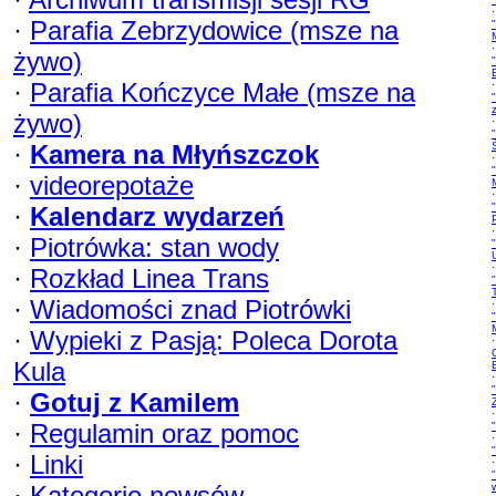
·
·
Parafia Zebrzydowice (msze na
·
żywo)
·
Parafia Kończyce Małe (msze na
·
żywo)
·
·
Kamera na Młyńszczok
·
·
videorepotaże
·
·
Kalendarz wydarzeń
·
·
Piotrówka: stan wody
·
·
Rozkład Linea Trans
·
Wiadomości znad Piotrówki
·
·
Wypieki z Pasją: Poleca Dorota
·
Kula
·
·
Gotuj z Kamilem
·
·
Regulamin oraz pomoc
·
·
Linki
·
·
Kategorie newsów