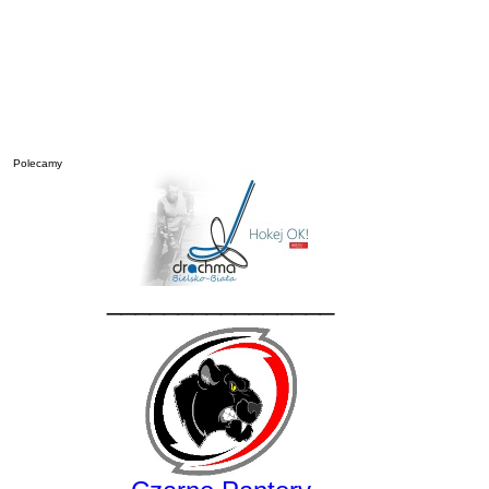
Polecamy
________________