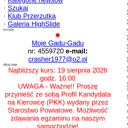
·
·
Szukaj
·
p
·
Klub Przerzutka
·
p
·
Galeria HighSlide
·
Kontakt
·
p
Moje Gadu-Gadu
·
nr: 4559720
e-mail:
·
crasher1977@o2.pl
·
REKLAMA
Najbliższy kurs: 19 sierpnia 2026
·
godz. 16:00
·
UWAGA - Ważne!! Proszę
przynieść ze sobą Profil Kandydata
·
na Kierowcę (PKK) wydany przez
·
·
Starostwo Powiatowe. Możliwość
·
zdawania egzaminu na naszym
·
samochodzie!
·