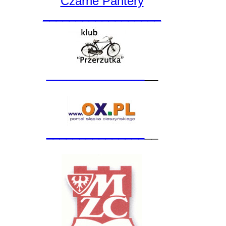
Czarne Pantery
__________________
_______________
__
_______________
__