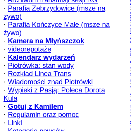
·
Parafia Zebrzydowice (msze na
·
żywo)
·
Parafia Kończyce Małe (msze na
·
żywo)
·
·
Kamera na Młyńszczok
·
·
videorepotaże
·
Kalendarz wydarzeń
·
·
Piotrówka: stan wody
·
·
·
Rozkład Linea Trans
·
·
Wiadomości znad Piotrówki
·
·
Wypieki z Pasją: Poleca Dorota
·
Kula
·
·
·
Gotuj z Kamilem
·
Regulamin oraz pomoc
·
·
·
Linki
·
·
Kategorie newsów