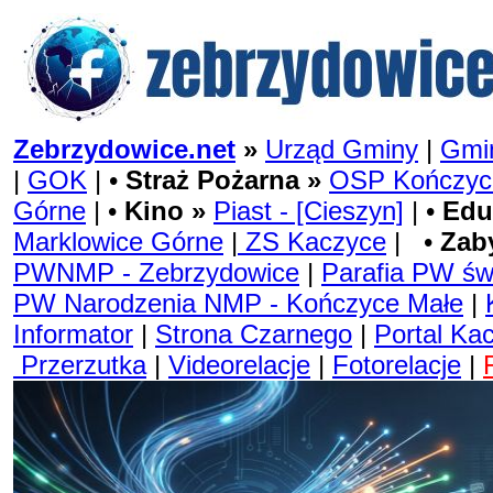
Zebrzydowice.net
»
Urząd Gminy
|
Gmin
|
GOK
| •
Straż Pożarna »
OSP Kończyc
Górne
| •
Kino »
Piast - [Cieszyn]
| •
Edu
Marklowice Górne
|
ZS Kaczyce
| •
Zab
PWNMP - Zebrzydowice
|
Parafia PW św
PW Narodzenia NMP - Kończyce Małe
|
Informator
|
Strona Czarnego
|
Portal Ka
Przerzutka
|
Videorelacje
|
Fotorelacje
|