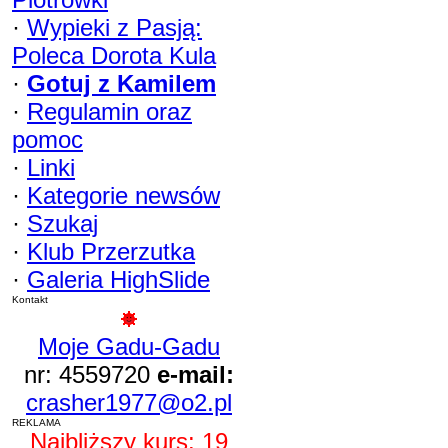
·
Wypieki z Pasją:
Poleca Dorota Kula
·
Gotuj z Kamilem
·
Regulamin oraz
pomoc
·
Linki
·
Kategorie newsów
·
Szukaj
·
Klub Przerzutka
·
Galeria HighSlide
Kontakt
Moje Gadu-Gadu
nr: 4559720
e-mail:
crasher1977@o2.pl
REKLAMA
Najbliższy kurs: 19