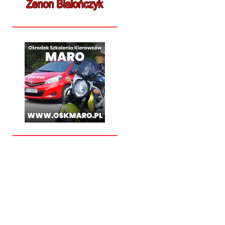
________________
________________