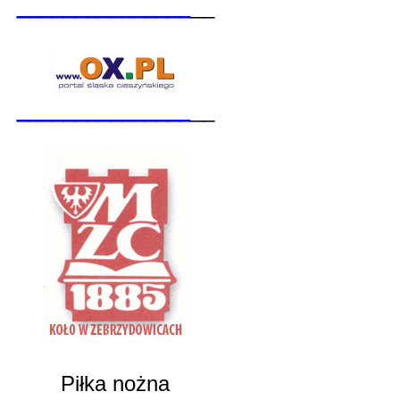
_______________
__
_______________
__
Piłka nożna