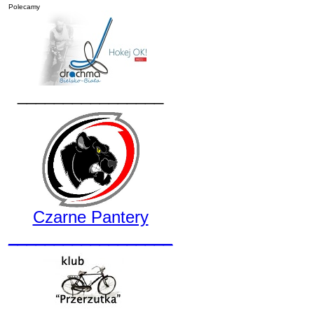
Polecamy
________________
Czarne Pantery
__________________