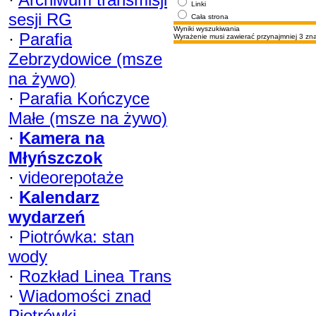
Linki
sesji RG
Cała strona
Wyniki wyszukiwania
·
Parafia
Wyrażenie musi zawierać przynajmniej 3 zna
Zebrzydowice (msze
na żywo)
·
Parafia Kończyce
Małe (msze na żywo)
·
Kamera na
Młyńszczok
·
videorepotaże
·
Kalendarz
wydarzeń
·
Piotrówka: stan
wody
·
Rozkład Linea Trans
·
Wiadomości znad
Piotrówki