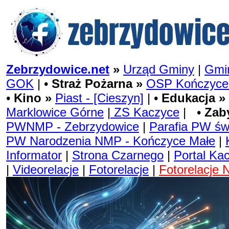
Zebrzydowice.net
»
Urząd Gminy
|
Gmin
GOK
| •
Straż Pożarna »
OSP Kończyce
•
Kino »
Piast - [Cieszyn]
| •
Edukacja »
Marklowice Górne
|
ZS Kaczyce
| •
Zab
PWNMP - Zebrzydowice
|
Parafia PW św
PW Narodzenia NMP - Kończyce Małe
|
Informator
|
Strona Czarnego
|
Portal Ka
|
Videorelacje
|
Fotorelacje
|
Fotorelacje