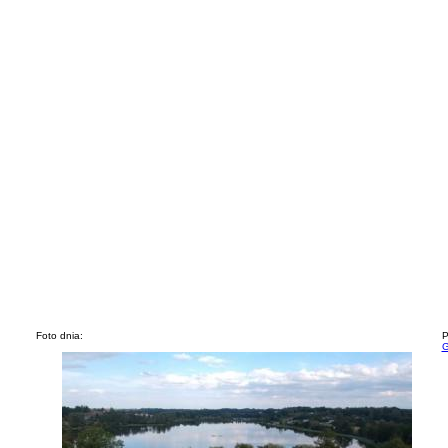
Foto dnia:
P
G