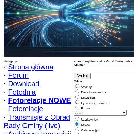
Nawigacja
Przeszukaj Nieoficjalny Portal Gminy Zebrz
·
Strona główna
Szukaj:
·
Forum
·
Download
Gdzie:
Artykuły
·
Fotodnia
Dodatkowe strony
Download
·
Fotorelacje NOWE
Pytania i odpowiedzi
·
Fotorelacje
Forum
·
Transmisje z Obrad
Użytkownicy
Rady Gminy (live)
Newsy
Galeria zdjęć
·
Archiwum transmisji