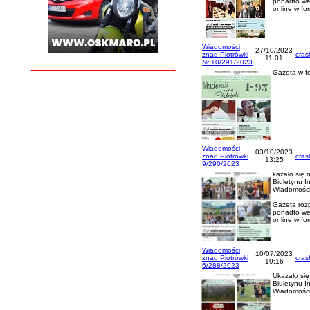
ponadto wer
online w fo
Wiadomości
27/10/2023
znad Piotrówki
cras
________________
11:01
Nr 10/291/2023
Gazeta w f
Wiadomości
03/10/2023
znad Piotrówki
cras
13:25
9/290/2023
kazało się
Biuletynu I
Wiadomości
Gazeta rozp
ponadto wer
online w fo
Wiadomości
10/07/2023
znad Piotrówki
cras
19:16
6/288/2023
Ukazało si
Biuletynu I
Wiadomości