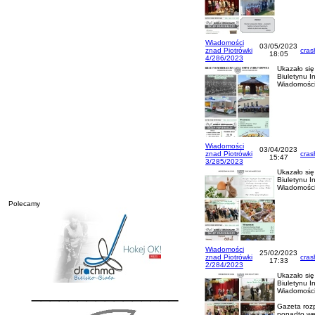
Wiadomości
03/05/2023
znad Piotrówki
cras
18:05
4/286/2023
Ukazało si
Biuletynu I
Wiadomości
Wiadomości
03/04/2023
znad Piotrówki
cras
15:47
3/285/2023
Ukazało si
Biuletynu I
Wiadomości
Polecamy
Wiadomości
25/02/2023
znad Piotrówki
cras
17:33
2/284/2023
Ukazało si
Biuletynu I
________________
Wiadomości
Gazeta rozp
ponadto wer