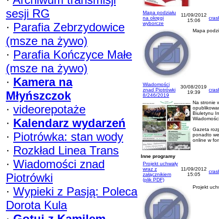
sesji RG
Mapa podziału
11/09/2012
na okręgi
cras
15:06
·
Parafia Zebrzydowice
wyborcze
Mapa podzi
(msze na żywo)
·
Parafia Kończyce Małe
(msze na żywo)
·
Kamera na
Wiadomości
30/08/2019
znad Piotrówki
cras
Młyńszczok
19:39
8/246/2019
Na stronie
·
videorepotaże
opublikowa
Biuletynu I
Wiadomości
·
Kalendarz wydarzeń
Gazeta rozp
·
Piotrówka: stan wody
ponadto wer
online w fo
·
Rozkład Linea Trans
Inne programy
·
Wiadomości znad
Projekt uchwały
wraz z
11/09/2012
cras
Piotrówki
załącznikiem
15:05
(plik PDF)
Projekt uch
·
Wypieki z Pasją: Poleca
Dorota Kula
·
Gotuj z Kamilem