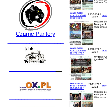
online w fo
Wiadomości
30/01/2023
znad Piotrówki
cras
16:55
1/283/2023
Ukazało si
Biuletynu I
Wiadomości
Czarne Pantery
__________________
Wiadomości
23/12/2022
znad Piotrówki
cras
13:14
12/282/2022
Wydanie Gm
(grudzień20
_______________
__
Wiadomości
27/11/2022
znad Piotrówki
cras
12:32
11/281/2022
Ukazało si
_______________
__
Biuletynu I
Wiadomości