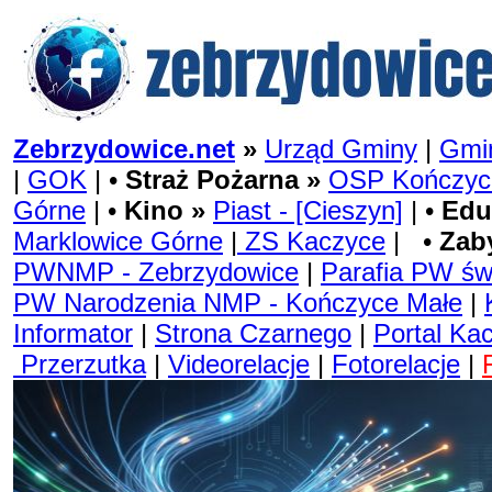
Zebrzydowice.net
»
Urząd Gminy
|
Gmin
|
GOK
| •
Straż Pożarna »
OSP Kończyc
Górne
| •
Kino »
Piast - [Cieszyn]
| •
Edu
Marklowice Górne
|
ZS Kaczyce
| •
Zab
PWNMP - Zebrzydowice
|
Parafia PW św
PW Narodzenia NMP - Kończyce Małe
|
Informator
|
Strona Czarnego
|
Portal Ka
Przerzutka
|
Videorelacje
|
Fotorelacje
|