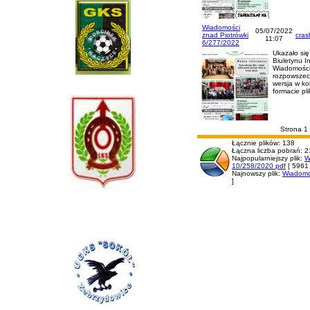
Wiadomości
05/07/2022
znad Piotrówki
cras
11:07
6/277/2022
Ukazało si
Biuletynu I
Wiadomości
rozpowszech
wersja w ko
formacie pl
Strona 1
Łącznie plików: 138
Łączna liczba pobrań: 
Najpopularniejszy plik:
W
10/258/2020 pdf
[ 5961 
Najnowszy plik:
Wiadomo
]