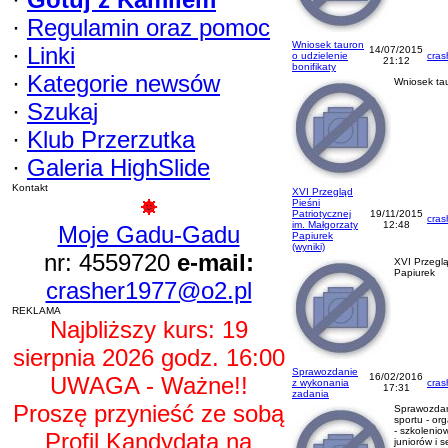
·
Regulamin oraz pomoc
Wniosek tauron
·
Linki
14/07/2015
o udzielenie
cras
21:12
bonifikaty
·
Kategorie newsów
Wniosek tau
·
Szukaj
·
Klub Przerzutka
·
Galeria HighSlide
Kontakt
XVI Przegląd
Pieśni
Patriotycznej
19/11/2015
cras
im. Małgorzaty
12:48
Moje Gadu-Gadu
Papiurek
(wyniki)
nr: 4559720
e-mail:
XVI Przeglą
Papiurek
crasher1977@o2.pl
REKLAMA
Najbliższy kurs: 19
sierpnia 2026 godz. 16:00
Sprawozdanie
16/02/2016
UWAGA - Ważne!!
z wykonania
cras
17:31
zadania
Proszę przynieść ze sobą
Sprawozdan
sportu - or
- szkolenio
Profil Kandydata na
juniorów i s