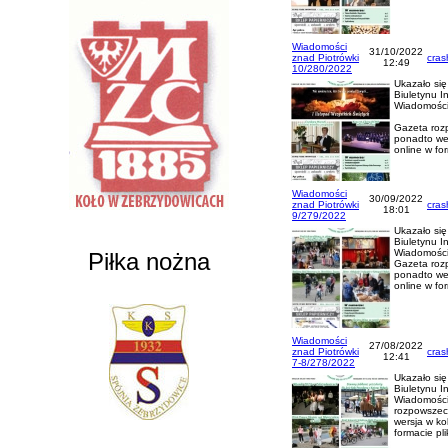
Wiadomości
31/10/2022
znad Piotrówki
cras
12:49
10/280/2022
Ukazało si
Biuletynu I
Wiadomości
Gazeta rozp
ponadto wer
online w fo
Wiadomości
30/09/2022
znad Piotrówki
cras
18:01
9/279/2022
Ukazało si
Biuletynu In
Wiadomości
Piłka nożna
Gazeta rozp
ponadto wer
online w fo
Wiadomości
27/08/2022
znad Piotrówki
cras
12:41
7-8/278/2022
Ukazało si
Biuletynu I
Wiadomości
rozpowszech
wersja w ko
formacie pl