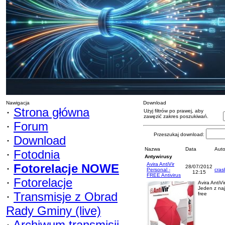
Nawigacja
Download
·
Strona główna
Użyj filtrów po prawej, aby
zawęzić zakres poszukiwań.
·
Forum
Przeszukaj download:
·
Download
Nazwa
Data
Auto
·
Fotodnia
Antywirusy
Avira AntiVir
·
Fotorelacje NOWE
28/07/2012
Personal -
cras
12:15
FREE Antivirus
·
Fotorelacje
Avira AntiV
Jeden z naj
·
Transmisje z Obrad
free
Rady Gminy (live)
·
Archiwum transmisji