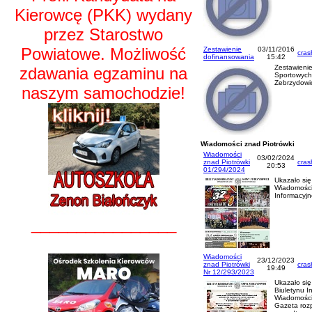
Kierowcę (PKK) wydany
przez Starostwo
Powiatowe. Możliwość
Zestawienie
03/11/2016
cras
dofinansowania
15:42
Zestawieni
zdawania egzaminu na
Sportowych 
Zebrzydowi
naszym samochodzie!
Wiadomości znad Piotrówki
Wiadomości
03/02/2024
znad Piotrówki
cras
20:53
01/294/2024
Ukazało si
Wiadomości
Informacyj
________________
Wiadomości
23/12/2023
znad Piotrówki
cras
19:49
Nr 12/293/2023
Ukazało si
Biuletynu I
Wiadomości
Gazeta rozp