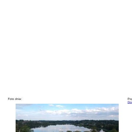
Foto dnia:
Pog
God