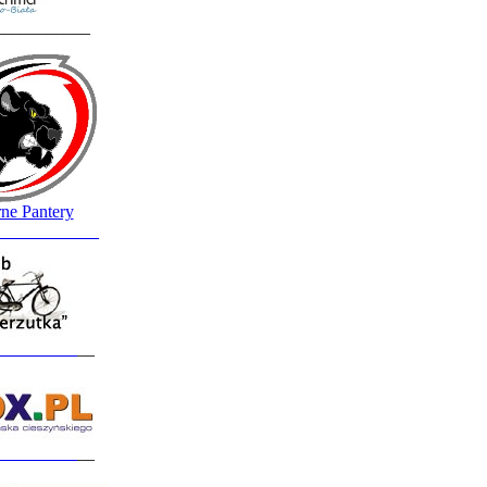
___________
ne Pantery
____________
_________
__
_________
__