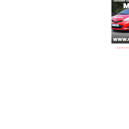
_____