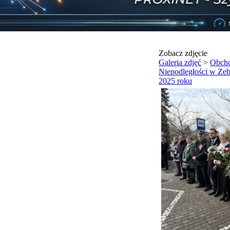
Zobacz zdjęcie
Galeria zdjęć
>
Obcho
Niepodległości w Zeb
2025 roku