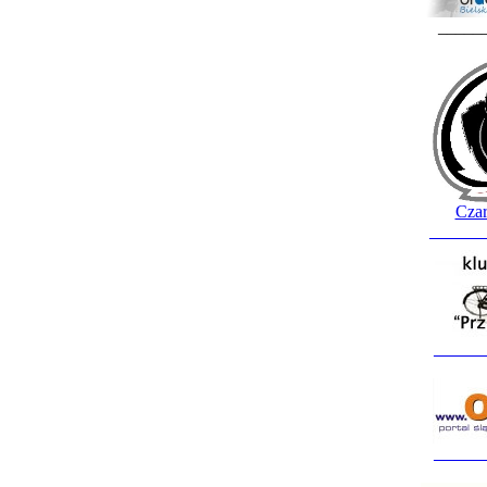
_____
Czar
______
______
______