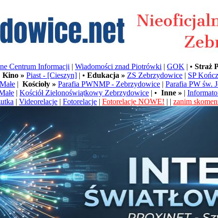
e Centrum Informacji
|
Wiadomości znad Piotrówki
|
GOK
| •
Straż 
•
Kino »
Piast - [Cieszyn]
| •
Edukacja »
ZS Zebrzydowice
|
SP Kończ
Małe
|
Kościoły »
Parafia PWNMP - Zebrzydowice
|
Parafia PW św. 
Małe
|
Kościół Zielonoświątkowy Zebrzydowice
| •
Inne »
|
Informato
utka
|
Videorelacje
|
Fotorelacje
|
Fotorelacje NOWE!
| |
zanim skoment