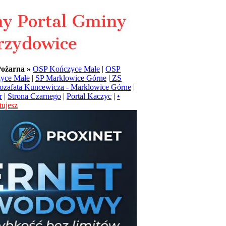
Pożarna »
OSP Kończyce Małe
|
OSP
yce Małe
|
SP Marklowice Górne
|
ZS
Jozafata Kuncewicza - Marklowice Górne
|
r
|
Strona Czarnego
|
Portal Kaczyc
|
•
ujesz