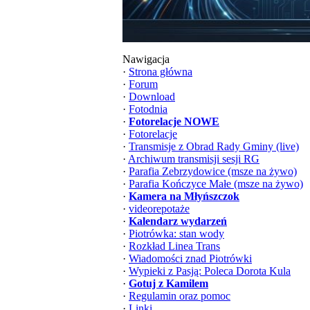
Nawigacja
·
Strona główna
·
Forum
·
Download
·
Fotodnia
·
Fotorelacje NOWE
·
Fotorelacje
·
Transmisje z Obrad Rady Gminy (live)
·
Archiwum transmisji sesji RG
·
Parafia Zebrzydowice (msze na żywo)
·
Parafia Kończyce Małe (msze na żywo)
·
Kamera na Młyńszczok
·
videorepotaże
·
Kalendarz wydarzeń
·
Piotrówka: stan wody
·
Rozkład Linea Trans
·
Wiadomości znad Piotrówki
·
Wypieki z Pasją: Poleca Dorota Kula
·
Gotuj z Kamilem
·
Regulamin oraz pomoc
·
Linki