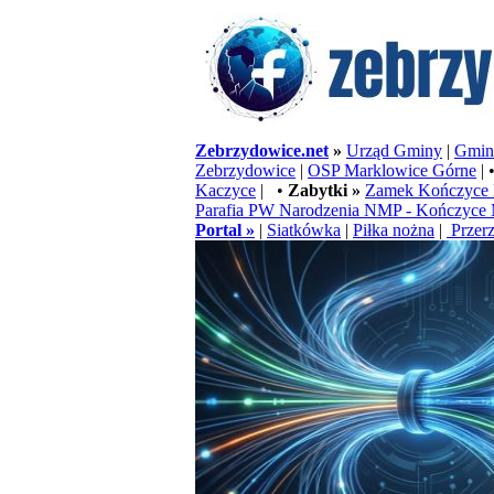
Zebrzydowice.net
»
Urząd Gminy
|
Gminn
Zebrzydowice
|
OSP Marklowice Górne
| 
Kaczyce
| •
Zabytki »
Zamek Kończyce 
Parafia PW Narodzenia NMP - Kończyce 
Portal »
|
Siatkówka
|
Piłka nożna
|
Przerz