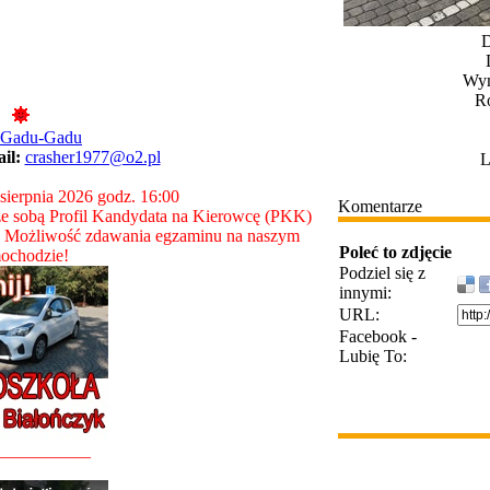
D
Wym
Ro
 Gadu-Gadu
ail:
crasher1977@o2.pl
L
 sierpnia 2026 godz. 16:00
Komentarze
e sobą Profil Kandydata na Kierowcę (PKK)
. Możliwość zdawania egzaminu na naszym
Poleć to zdjęcie
ochodzie!
Podziel się z
innymi:
URL:
Facebook -
Lubię To:
___________