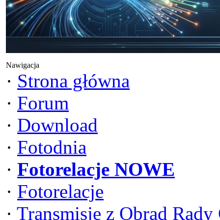
Nawigacja
·
Strona główna
·
Forum
·
Download
·
Fotodnia
·
Fotorelacje NOWE
·
Fotorelacje
·
Transmisje z Obrad Rady