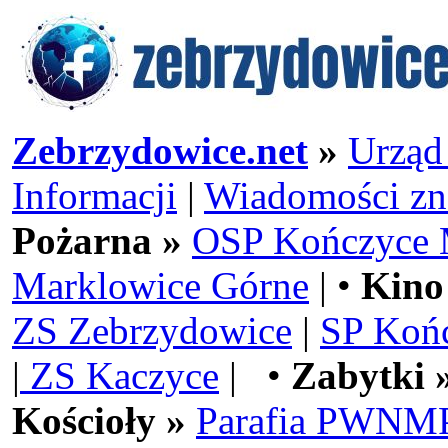
Zebrzydowice.net
»
Urząd
Informacji
|
Wiadomości zn
Pożarna »
OSP Kończyce 
Marklowice Górne
| •
Kino
ZS Zebrzydowice
|
SP Koń
|
ZS Kaczyce
| •
Zabytki 
Kościoły »
Parafia PWNMP