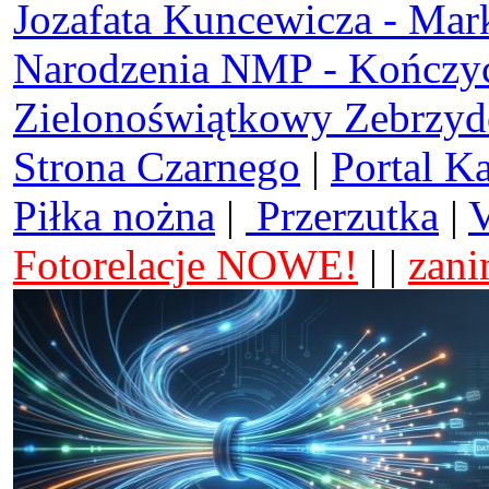
Jozafata Kuncewicza - Mar
Narodzenia NMP - Kończy
Zielonoświątkowy Zebrzy
Strona Czarnego
|
Portal K
Piłka nożna
|
Przerzutka
|
V
Fotorelacje NOWE!
| |
zani