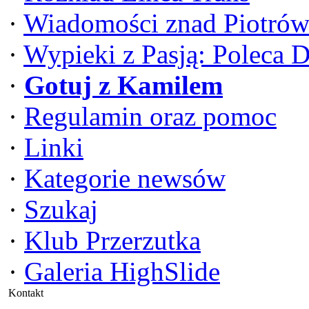
·
Wiadomości znad Piotrów
·
Wypieki z Pasją: Poleca 
·
Gotuj z Kamilem
·
Regulamin oraz pomoc
·
Linki
·
Kategorie newsów
·
Szukaj
·
Klub Przerzutka
·
Galeria HighSlide
Kontakt