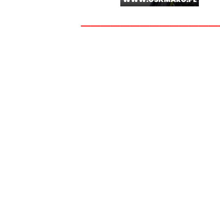
______________