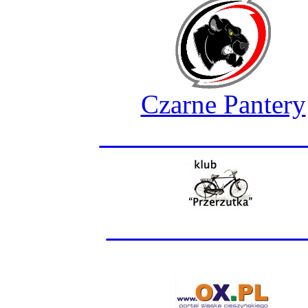
Czarne Pantery
_______________
______________