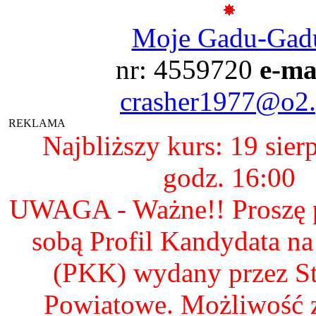
Moje Gadu-Gad
nr: 4559720
e-ma
crasher1977@o2.
REKLAMA
Najbliższy kurs: 19 sier
godz. 16:00
UWAGA - Ważne!! Proszę p
sobą Profil Kandydata n
(PKK) wydany przez S
Powiatowe. Możliwość 