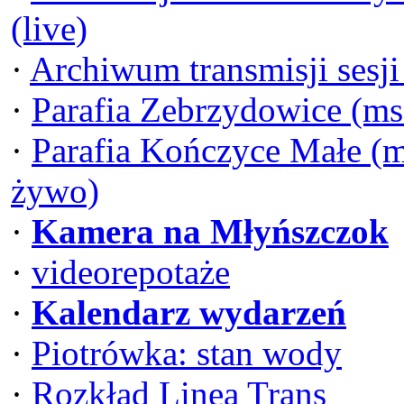
(live)
·
Archiwum transmisji sesj
·
Parafia Zebrzydowice (ms
·
Parafia Kończyce Małe (m
żywo)
·
Kamera na Młyńszczok
·
videorepotaże
·
Kalendarz wydarzeń
·
Piotrówka: stan wody
·
Rozkład Linea Trans