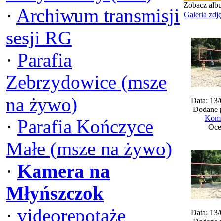
Zobacz alb
·
Archiwum transmisji
Galeria zdj
sesji RG
·
Parafia
Zebrzydowice (msze
na żywo)
Data: 13
Dodane 
Kome
·
Parafia Kończyce
Oce
Małe (msze na żywo)
·
Kamera na
Młyńszczok
·
videorepotaże
Data: 13