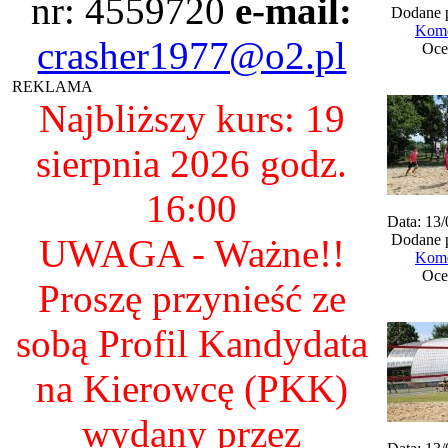
nr: 4559720
e-mail:
Dodane 
Kome
crasher1977@o2.pl
Oce
REKLAMA
Najbliższy kurs: 19
sierpnia 2026 godz.
16:00
Data: 13
Dodane 
UWAGA - Ważne!!
Kome
Oce
Proszę przynieść ze
sobą Profil Kandydata
na Kierowcę (PKK)
wydany przez