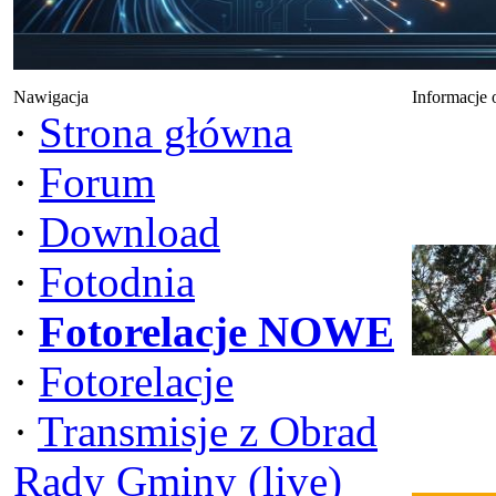
Nawigacja
Informacje 
·
Strona główna
·
Forum
·
Download
·
Fotodnia
·
Fotorelacje NOWE
·
Fotorelacje
·
Transmisje z Obrad
Rady Gminy (live)