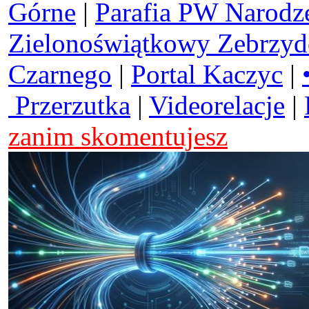
Górne
|
Parafia PW Narodz
Zielonoświątkowy Zebrzy
Czarnego
|
Portal Kaczyc
|
Przerzutka
|
Videorelacje
|
zanim skomentujesz