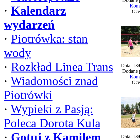
Dodane 
Kome
·
Kalendarz
Oce
wydarzeń
·
Piotrówka: stan
wody
·
Rozkład Linea Trans
Data: 13
Dodane 
·
Wiadomości znad
Kome
Oce
Piotrówki
·
Wypieki z Pasją:
Poleca Dorota Kula
·
Gotuj z Kamilem
Data: 13