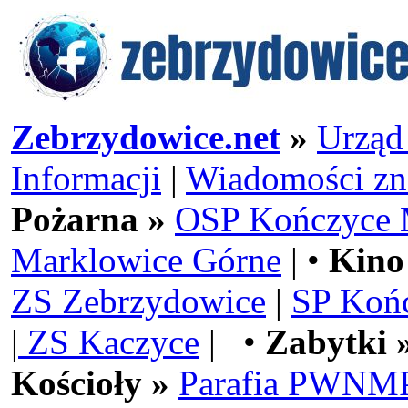
Zebrzydowice.net
»
Urząd
Informacji
|
Wiadomości zn
Pożarna »
OSP Kończyce 
Marklowice Górne
| •
Kino
ZS Zebrzydowice
|
SP Koń
|
ZS Kaczyce
| •
Zabytki 
Kościoły »
Parafia PWNMP