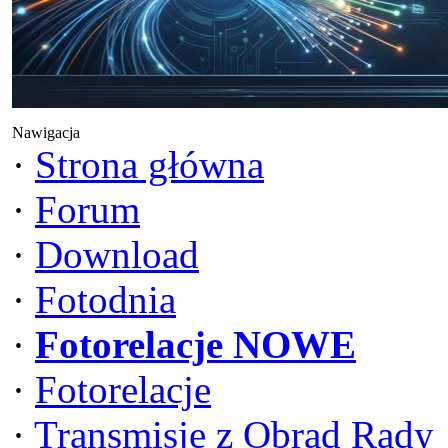
Nawigacja
·
Strona główna
·
Forum
·
Download
·
Fotodnia
·
Fotorelacje NOWE
·
Fotorelacje
·
Transmisje z Obrad Rady