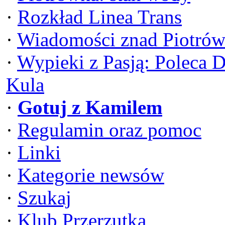
·
Rozkład Linea Trans
·
Wiadomości znad Piotrów
·
Wypieki z Pasją: Poleca 
Kula
·
Gotuj z Kamilem
·
Regulamin oraz pomoc
·
Linki
·
Kategorie newsów
·
Szukaj
·
Klub Przerzutka