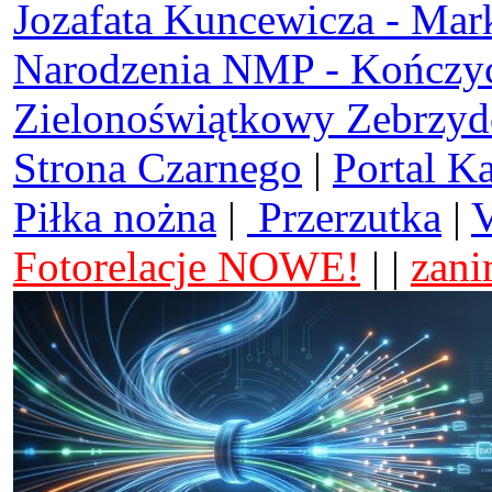
Jozafata Kuncewicza - Mar
Narodzenia NMP - Kończy
Zielonoświątkowy Zebrzy
Strona Czarnego
|
Portal K
Piłka nożna
|
Przerzutka
|
V
Fotorelacje NOWE!
| |
zani