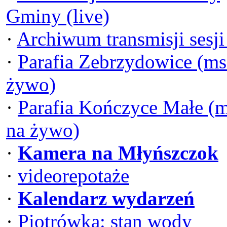
Gminy (live)
·
Archiwum transmisji sesj
·
Parafia Zebrzydowice (ms
żywo)
·
Parafia Kończyce Małe (
na żywo)
·
Kamera na Młyńszczok
·
videorepotaże
·
Kalendarz wydarzeń
·
Piotrówka: stan wody