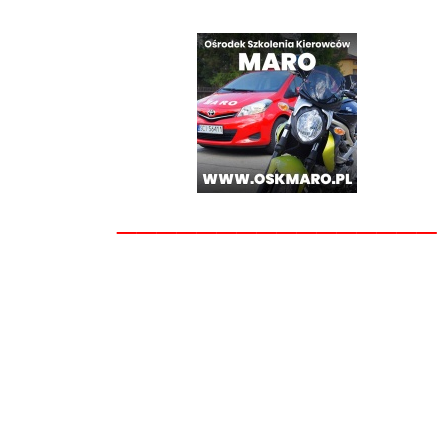
________________