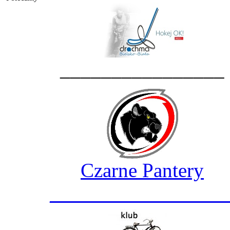
________________
Czarne Pantery
_________________