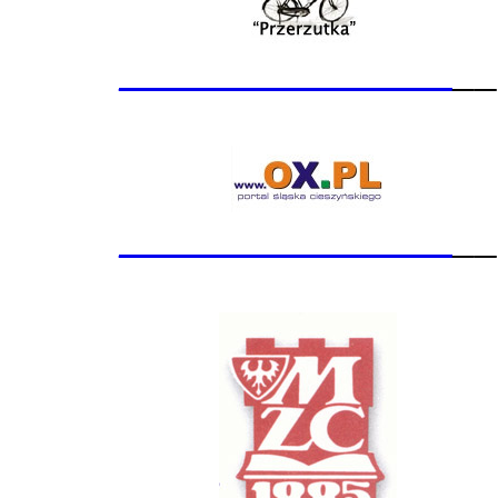
_______________
__
_______________
__