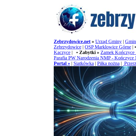
Zebrzydowice.net
»
Urząd Gminy
|
Gminn
Zebrzydowice
|
OSP Marklowice Górne
| 
Kaczyce
| •
Zabytki »
Zamek Kończyce 
Parafia PW Narodzenia NMP - Kończyce 
Portal »
|
Siatkówka
|
Piłka nożna
|
Przerz