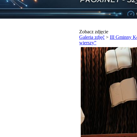
Zobacz zdjęcie
Galeria zdjęć
>
III Gminny Ko
wierszy”