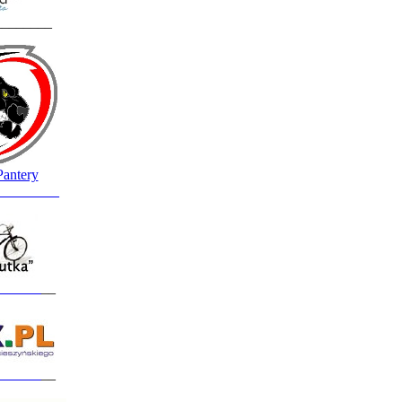
________
Pantery
_________
______
__
______
__