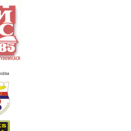
nożna