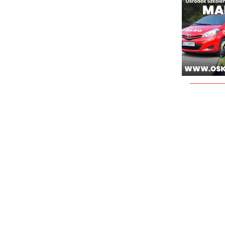
________