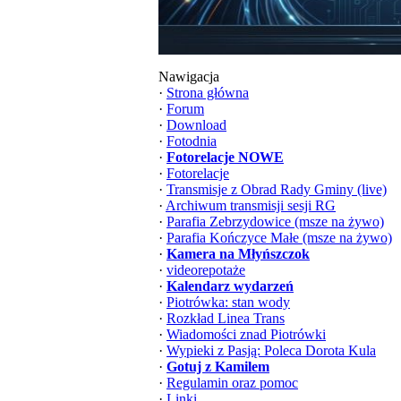
Nawigacja
·
Strona główna
·
Forum
·
Download
·
Fotodnia
·
Fotorelacje NOWE
·
Fotorelacje
·
Transmisje z Obrad Rady Gminy (live)
·
Archiwum transmisji sesji RG
·
Parafia Zebrzydowice (msze na żywo)
·
Parafia Kończyce Małe (msze na żywo)
·
Kamera na Młyńszczok
·
videorepotaże
·
Kalendarz wydarzeń
·
Piotrówka: stan wody
·
Rozkład Linea Trans
·
Wiadomości znad Piotrówki
·
Wypieki z Pasją: Poleca Dorota Kula
·
Gotuj z Kamilem
·
Regulamin oraz pomoc
·
Linki