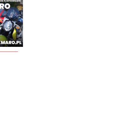
________