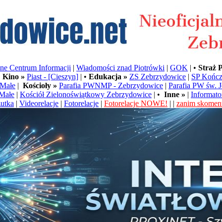
e Centrum Informacji
|
Wiadomości znad Piotrówki
|
GOK
| •
Straż 
•
Kino »
Piast - [Cieszyn]
| •
Edukacja »
ZS Zebrzydowice
|
SP Kończ
Małe
|
Kościoły »
Parafia PWNMP - Zebrzydowice
|
Parafia PW św. 
Małe
|
Kościół Zielonoświątkowy Zebrzydowice
| •
Inne »
|
Informato
utka
|
Videorelacje
|
Fotorelacje
|
Fotorelacje NOWE!
| |
zanim skoment