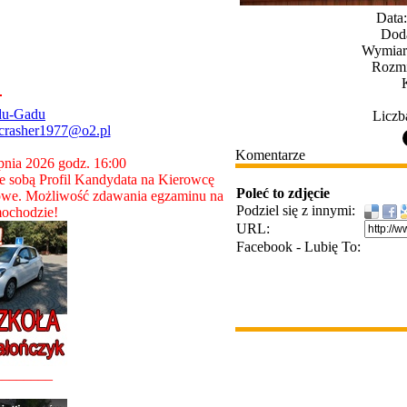
Data
Dod
Wymiary
Rozmi
du-Gadu
Liczb
crasher1977@o2.pl
Komentarze
rpnia 2026 godz. 16:00
 sobą Profil Kandydata na Kierowcę
Poleć to zdjęcie
owe. Możliwość zdawania egzaminu na
Podziel się z innymi:
ochodzie!
URL:
Facebook - Lubię To:
________