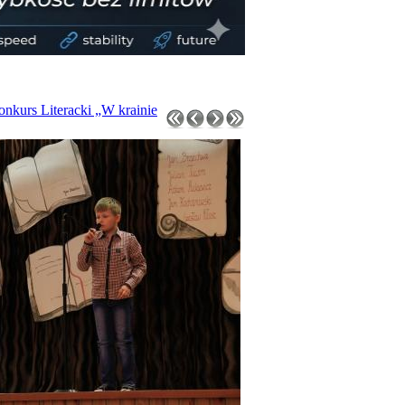
nkurs Literacki „W krainie