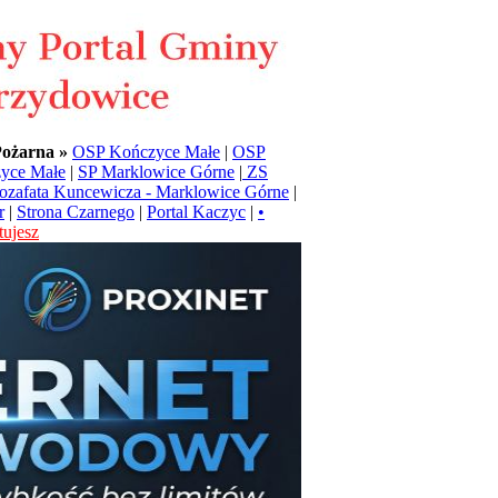
Pożarna »
OSP Kończyce Małe
|
OSP
yce Małe
|
SP Marklowice Górne
|
ZS
Jozafata Kuncewicza - Marklowice Górne
|
r
|
Strona Czarnego
|
Portal Kaczyc
|
•
ujesz