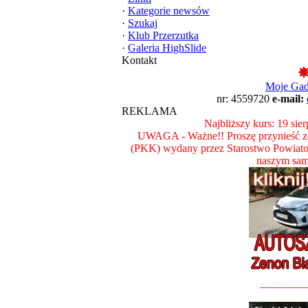
·
Kategorie newsów
·
Szukaj
·
Klub Przerzutka
·
Galeria HighSlide
Kontakt
Moje Ga
nr: 4559720
e-mail:
REKLAMA
Najbliższy kurs: 19 sie
UWAGA - Ważne!! Proszę przynieść ze
(PKK) wydany przez Starostwo Powiat
naszym sam
________