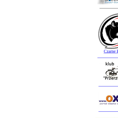
________
Czarne 
_________
_________
_________