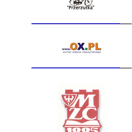
_______________
__
_______________
__