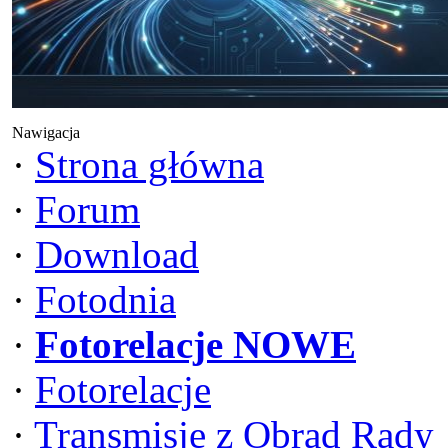
Nawigacja
·
Strona główna
·
Forum
·
Download
·
Fotodnia
·
Fotorelacje NOWE
·
Fotorelacje
·
Transmisje z Obrad Rady