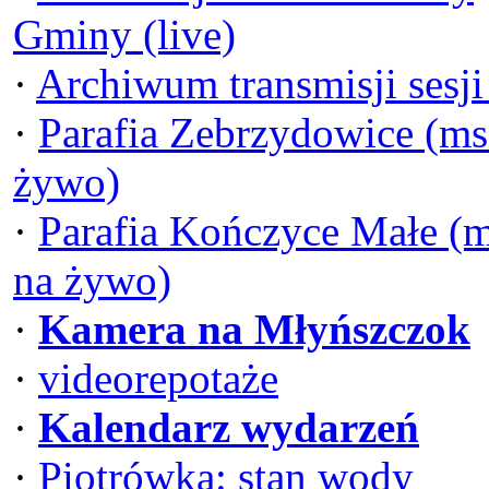
Gminy (live)
·
Archiwum transmisji sesj
·
Parafia Zebrzydowice (ms
żywo)
·
Parafia Kończyce Małe (
na żywo)
·
Kamera na Młyńszczok
·
videorepotaże
·
Kalendarz wydarzeń
·
Piotrówka: stan wody