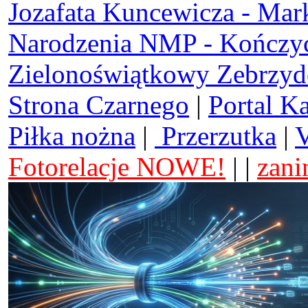
Jozafata Kuncewicza - Mar
Narodzenia NMP - Kończy
Zielonoświątkowy Zebrzy
Strona Czarnego
|
Portal K
Piłka nożna
|
Przerzutka
|
V
Fotorelacje NOWE!
| |
zani