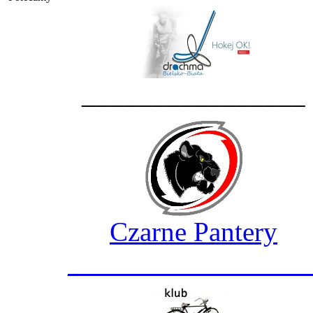
________________
Czarne Pantery
_________________