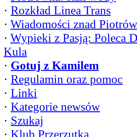
·
Rozkład Linea Trans
·
Wiadomości znad Piotrów
·
Wypieki z Pasją: Poleca 
Kula
·
Gotuj z Kamilem
·
Regulamin oraz pomoc
·
Linki
·
Kategorie newsów
·
Szukaj
·
Klub Przerzutka