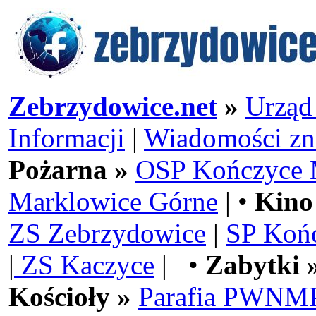
Zebrzydowice.net
»
Urząd
Informacji
|
Wiadomości zn
Pożarna »
OSP Kończyce 
Marklowice Górne
| •
Kino
ZS Zebrzydowice
|
SP Koń
|
ZS Kaczyce
| •
Zabytki 
Kościoły »
Parafia PWNMP