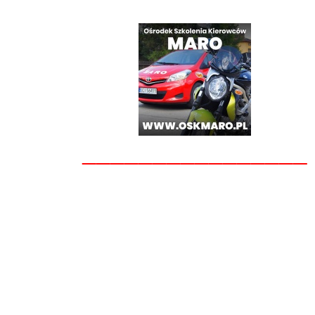
________________