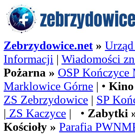
Zebrzydowice.net
»
Urząd
Informacji
|
Wiadomości zn
Pożarna »
OSP Kończyce 
Marklowice Górne
| •
Kino
ZS Zebrzydowice
|
SP Koń
|
ZS Kaczyce
| •
Zabytki 
Kościoły »
Parafia PWNMP