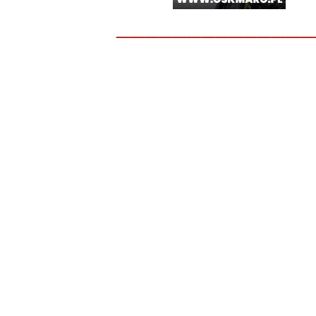
______________