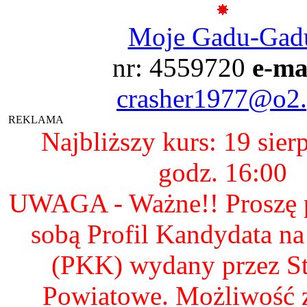
Moje Gadu-Gad
nr: 4559720
e-ma
crasher1977@o2.
REKLAMA
Najbliższy kurs: 19 sier
godz. 16:00
UWAGA - Ważne!! Proszę p
sobą Profil Kandydata n
(PKK) wydany przez S
Powiatowe. Możliwość 