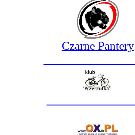
Czarne Pantery
_______________
______________