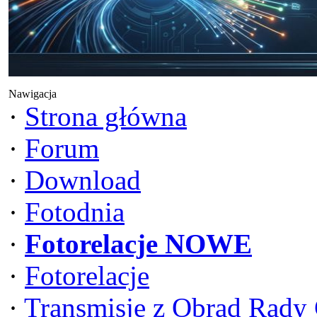
Nawigacja
·
Strona główna
·
Forum
·
Download
·
Fotodnia
·
Fotorelacje NOWE
·
Fotorelacje
·
Transmisje z Obrad Rady