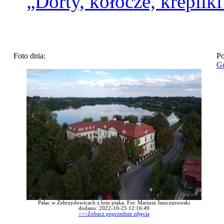
„Dorty, kołocze, krepliki 
Foto dnia:
Po
Go
Pałac w Zebrzydowicach z lotu ptaka. Fot: Mariusz Jaszczurowski
dodano: 2022-10-25 12:16:49
>>>Zobacz poprzednie zdjęcia