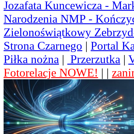
Jozafata Kuncewicza - Mar
Narodzenia NMP - Kończy
Zielonoświątkowy Zebrzy
Strona Czarnego
|
Portal K
Piłka nożna
|
Przerzutka
|
V
Fotorelacje NOWE!
| |
zani