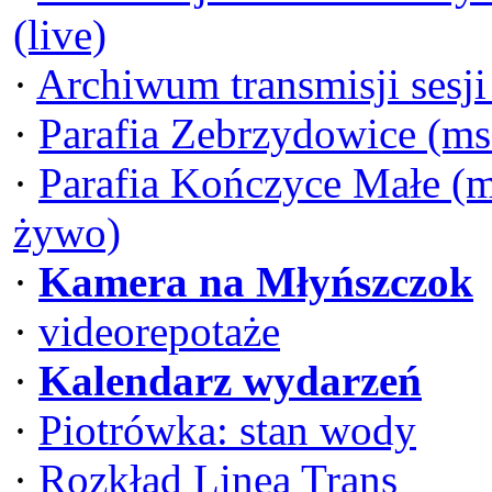
(live)
·
Archiwum transmisji sesj
·
Parafia Zebrzydowice (ms
·
Parafia Kończyce Małe (m
żywo)
·
Kamera na Młyńszczok
·
videorepotaże
·
Kalendarz wydarzeń
·
Piotrówka: stan wody
·
Rozkład Linea Trans