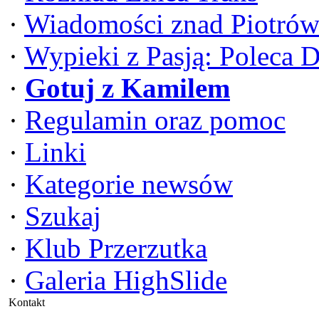
·
Wiadomości znad Piotrów
·
Wypieki z Pasją: Poleca 
·
Gotuj z Kamilem
·
Regulamin oraz pomoc
·
Linki
·
Kategorie newsów
·
Szukaj
·
Klub Przerzutka
·
Galeria HighSlide
Kontakt