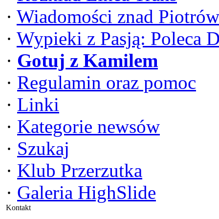
·
Wiadomości znad Piotrów
·
Wypieki z Pasją: Poleca 
·
Gotuj z Kamilem
·
Regulamin oraz pomoc
·
Linki
·
Kategorie newsów
·
Szukaj
·
Klub Przerzutka
·
Galeria HighSlide
Kontakt