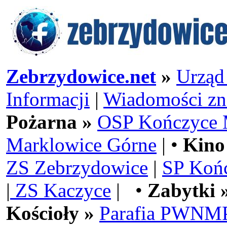
Zebrzydowice.net
»
Urząd
Informacji
|
Wiadomości zn
Pożarna »
OSP Kończyce 
Marklowice Górne
| •
Kino
ZS Zebrzydowice
|
SP Koń
|
ZS Kaczyce
| •
Zabytki 
Kościoły »
Parafia PWNMP