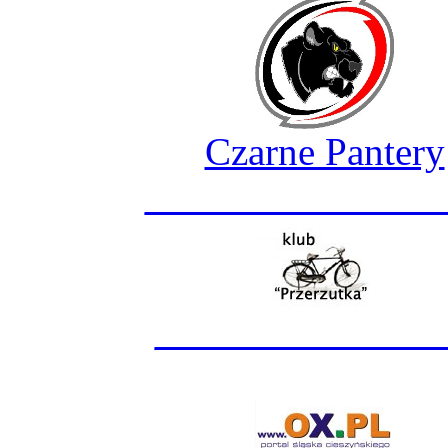
Czarne Pantery
_______________
______________