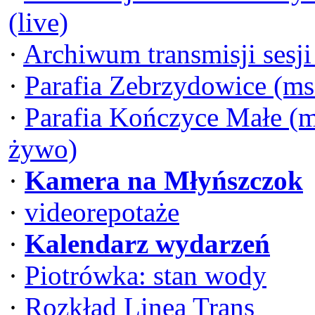
(live)
·
Archiwum transmisji sesj
·
Parafia Zebrzydowice (ms
·
Parafia Kończyce Małe (m
żywo)
·
Kamera na Młyńszczok
·
videorepotaże
·
Kalendarz wydarzeń
·
Piotrówka: stan wody
·
Rozkład Linea Trans