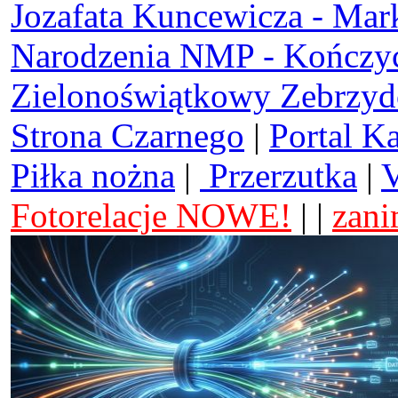
Jozafata Kuncewicza - Mar
Narodzenia NMP - Kończy
Zielonoświątkowy Zebrzy
Strona Czarnego
|
Portal K
Piłka nożna
|
Przerzutka
|
V
Fotorelacje NOWE!
| |
zani