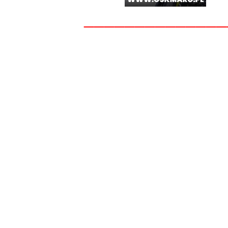
______________