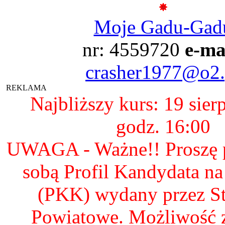
Moje Gadu-Gad
nr: 4559720
e-ma
crasher1977@o2.
REKLAMA
Najbliższy kurs: 19 sier
godz. 16:00
UWAGA - Ważne!! Proszę p
sobą Profil Kandydata n
(PKK) wydany przez S
Powiatowe. Możliwość 