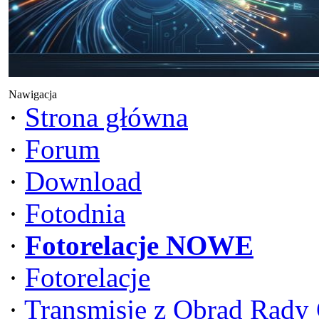
Nawigacja
·
Strona główna
·
Forum
·
Download
·
Fotodnia
·
Fotorelacje NOWE
·
Fotorelacje
·
Transmisje z Obrad Rady