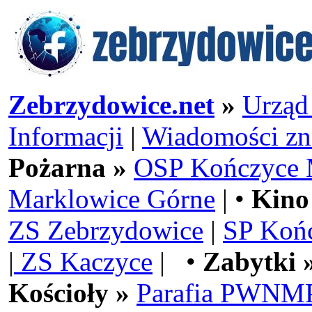
Zebrzydowice.net
»
Urząd
Informacji
|
Wiadomości zn
Pożarna »
OSP Kończyce 
Marklowice Górne
| •
Kino
ZS Zebrzydowice
|
SP Koń
|
ZS Kaczyce
| •
Zabytki 
Kościoły »
Parafia PWNMP