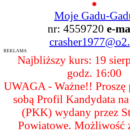
Moje Gadu-Gad
nr: 4559720
e-ma
crasher1977@o2.
REKLAMA
Najbliższy kurs: 19 sier
godz. 16:00
UWAGA - Ważne!! Proszę p
sobą Profil Kandydata n
(PKK) wydany przez S
Powiatowe. Możliwość 