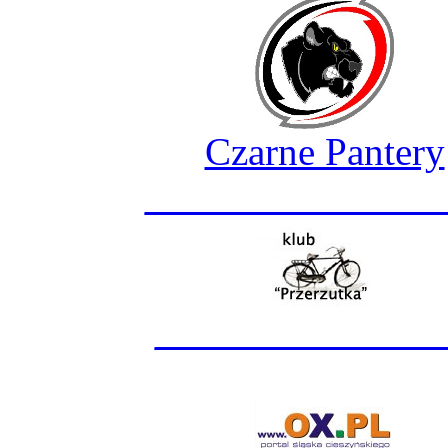
Czarne Pantery
_______________
______________