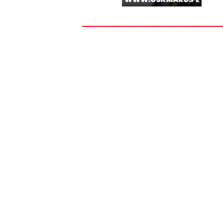
______________