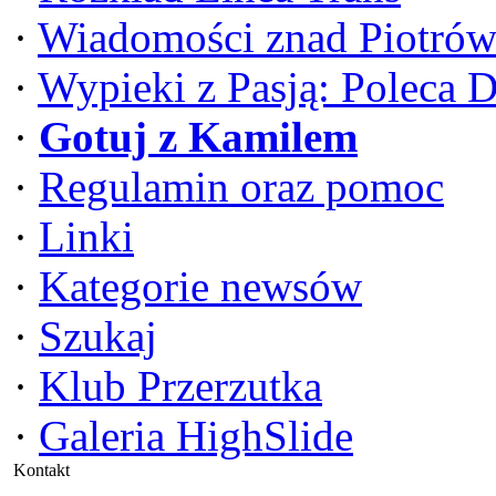
·
Wiadomości znad Piotrów
·
Wypieki z Pasją: Poleca 
·
Gotuj z Kamilem
·
Regulamin oraz pomoc
·
Linki
·
Kategorie newsów
·
Szukaj
·
Klub Przerzutka
·
Galeria HighSlide
Kontakt