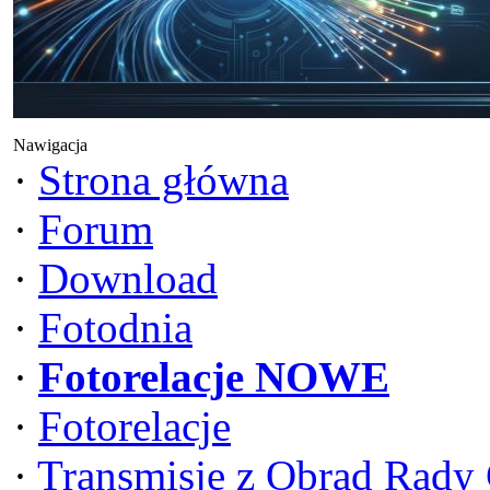
Nawigacja
·
Strona główna
·
Forum
·
Download
·
Fotodnia
·
Fotorelacje NOWE
·
Fotorelacje
·
Transmisje z Obrad Rady