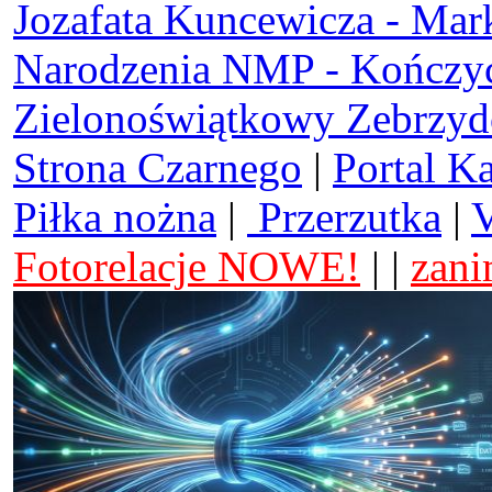
Jozafata Kuncewicza - Mar
Narodzenia NMP - Kończy
Zielonoświątkowy Zebrzy
Strona Czarnego
|
Portal K
Piłka nożna
|
Przerzutka
|
V
Fotorelacje NOWE!
| |
zani