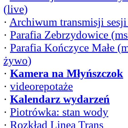
(live)
·
Archiwum transmisji sesj
·
Parafia Zebrzydowice (ms
·
Parafia Kończyce Małe (m
żywo)
·
Kamera na Młyńszczok
·
videorepotaże
·
Kalendarz wydarzeń
·
Piotrówka: stan wody
·
Rozkład Linea Trans