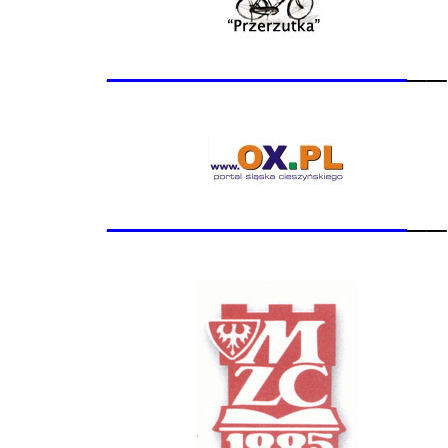
_______________
__
_______________
__