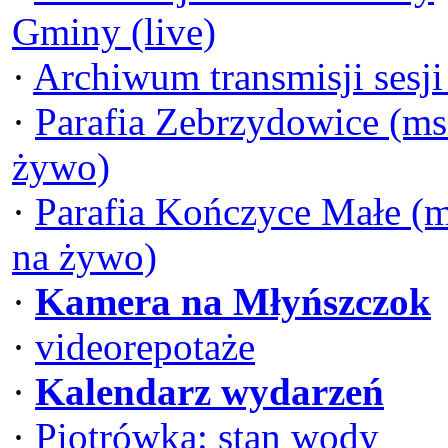
Gminy (live)
·
Archiwum transmisji sesj
·
Parafia Zebrzydowice (ms
żywo)
·
Parafia Kończyce Małe (
na żywo)
·
Kamera na Młyńszczok
·
videorepotaże
·
Kalendarz wydarzeń
·
Piotrówka: stan wody