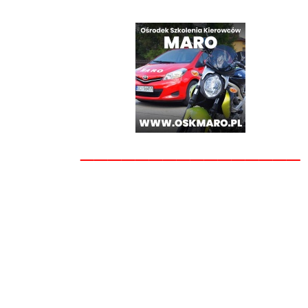
________________