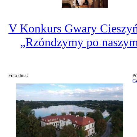
V Konkurs Gwary Cieszyń
„Rzóndzymy po naszy
Foto dnia:
Po
Go