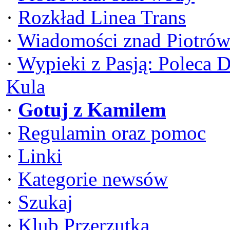
·
Rozkład Linea Trans
·
Wiadomości znad Piotrów
·
Wypieki z Pasją: Poleca 
Kula
·
Gotuj z Kamilem
·
Regulamin oraz pomoc
·
Linki
·
Kategorie newsów
·
Szukaj
·
Klub Przerzutka