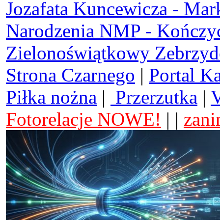
Jozafata Kuncewicza - Mar
Narodzenia NMP - Kończy
Zielonoświątkowy Zebrzy
Strona Czarnego
|
Portal K
Piłka nożna
|
Przerzutka
|
V
Fotorelacje NOWE!
| |
zani