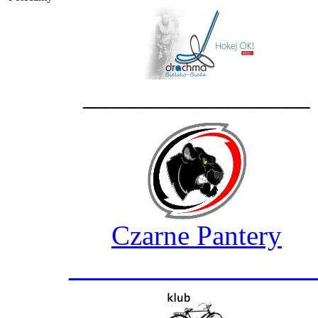
________________
Czarne Pantery
_________________