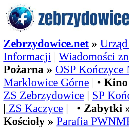
Zebrzydowice.net
»
Urząd
Informacji
|
Wiadomości zn
Pożarna »
OSP Kończyce 
Marklowice Górne
| •
Kino
ZS Zebrzydowice
|
SP Koń
|
ZS Kaczyce
| •
Zabytki 
Kościoły »
Parafia PWNMP