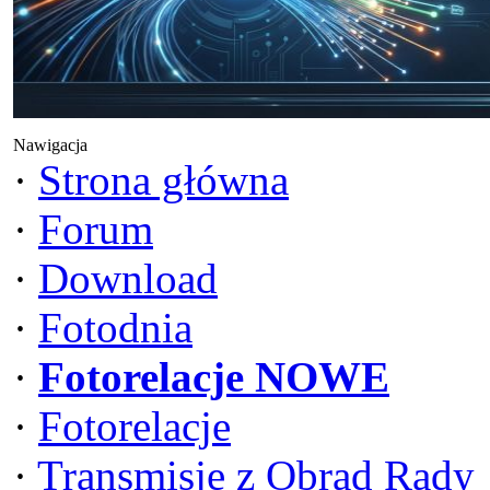
Nawigacja
·
Strona główna
·
Forum
·
Download
·
Fotodnia
·
Fotorelacje NOWE
·
Fotorelacje
·
Transmisje z Obrad Rady