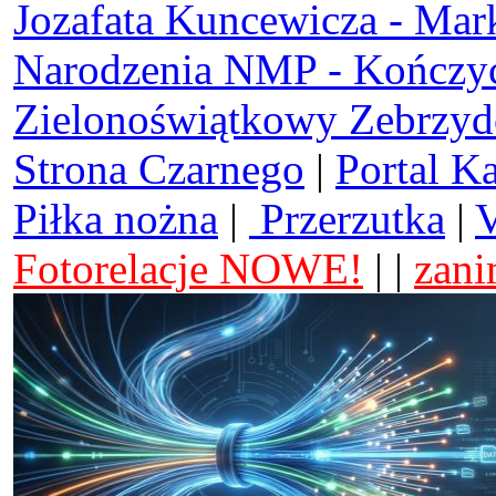
Jozafata Kuncewicza - Mar
Narodzenia NMP - Kończy
Zielonoświątkowy Zebrzy
Strona Czarnego
|
Portal K
Piłka nożna
|
Przerzutka
|
V
Fotorelacje NOWE!
| |
zani