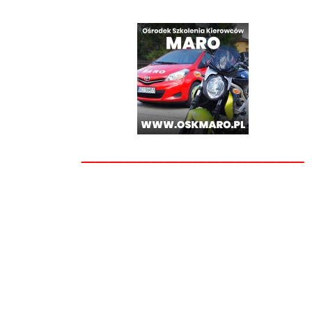
________________