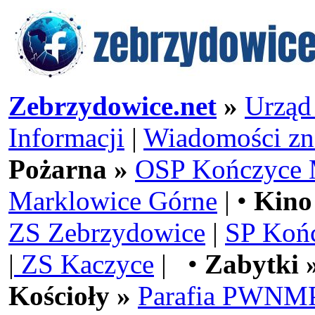
Zebrzydowice.net
»
Urząd
Informacji
|
Wiadomości zn
Pożarna »
OSP Kończyce 
Marklowice Górne
| •
Kino
ZS Zebrzydowice
|
SP Koń
|
ZS Kaczyce
| •
Zabytki 
Kościoły »
Parafia PWNMP