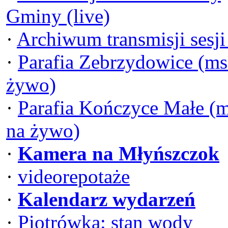
Gminy (live)
·
Archiwum transmisji sesj
·
Parafia Zebrzydowice (ms
żywo)
·
Parafia Kończyce Małe (
na żywo)
·
Kamera na Młyńszczok
·
videorepotaże
·
Kalendarz wydarzeń
·
Piotrówka: stan wody