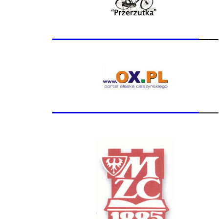
_______________
__
_______________
__