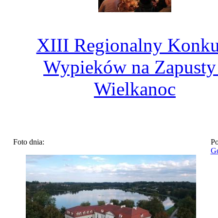
XIII Regionalny Konku
Wypieków na Zapusty 
Wielkanoc
Foto dnia:
Po
Go