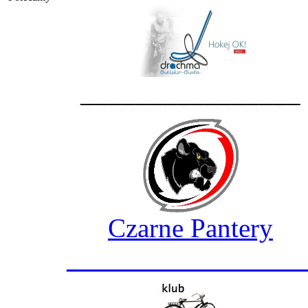
________________
Czarne Pantery
_________________