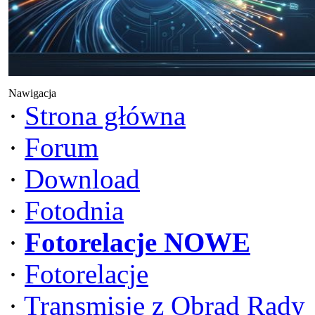
Nawigacja
·
Strona główna
·
Forum
·
Download
·
Fotodnia
·
Fotorelacje NOWE
·
Fotorelacje
·
Transmisje z Obrad Rady