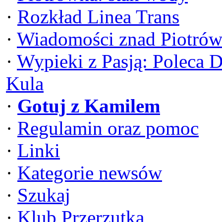
·
Rozkład Linea Trans
·
Wiadomości znad Piotrów
·
Wypieki z Pasją: Poleca 
Kula
·
Gotuj z Kamilem
·
Regulamin oraz pomoc
·
Linki
·
Kategorie newsów
·
Szukaj
·
Klub Przerzutka