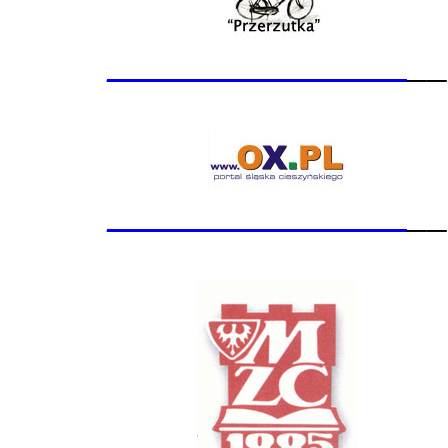
_______________
__
_______________
__