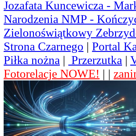
Jozafata Kuncewicza - Mar
Narodzenia NMP - Kończy
Zielonoświątkowy Zebrzy
Strona Czarnego
|
Portal K
Piłka nożna
|
Przerzutka
|
V
Fotorelacje NOWE!
| |
zani