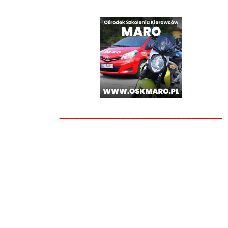
________________