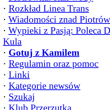
·
Rozkład Linea Trans
·
Wiadomości znad Piotrów
·
Wypieki z Pasją: Poleca 
Kula
·
Gotuj z Kamilem
·
Regulamin oraz pomoc
·
Linki
·
Kategorie newsów
·
Szukaj
·
Klub Przerzutka