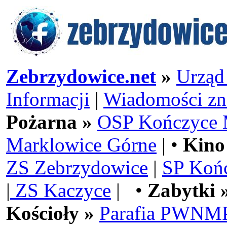
Zebrzydowice.net
»
Urząd
Informacji
|
Wiadomości zn
Pożarna »
OSP Kończyce 
Marklowice Górne
| •
Kino
ZS Zebrzydowice
|
SP Koń
|
ZS Kaczyce
| •
Zabytki 
Kościoły »
Parafia PWNMP