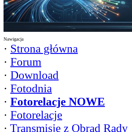
Nawigacja
·
Strona główna
·
Forum
·
Download
·
Fotodnia
·
Fotorelacje NOWE
·
Fotorelacje
·
Transmisje z Obrad Rady