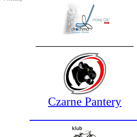
________________
Czarne Pantery
_________________