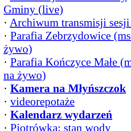
Gminy (live)
·
Archiwum transmisji sesj
·
Parafia Zebrzydowice (ms
żywo)
·
Parafia Kończyce Małe (
na żywo)
·
Kamera na Młyńszczok
·
videorepotaże
·
Kalendarz wydarzeń
·
Piotrówka: stan wody