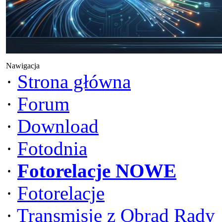
Nawigacja
·
Strona główna
·
Forum
·
Download
·
Fotodnia
·
Fotorelacje NOWE
·
Fotorelacje
·
Transmisje z Obrad Rady