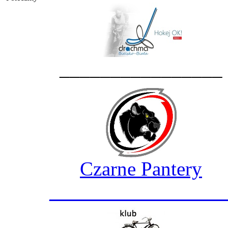
________________
Czarne Pantery
_________________