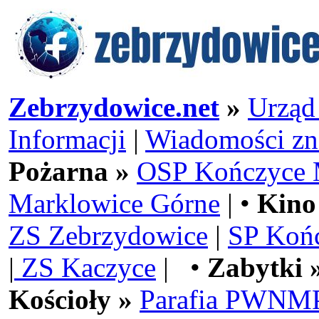
Zebrzydowice.net
»
Urząd
Informacji
|
Wiadomości zn
Pożarna »
OSP Kończyce 
Marklowice Górne
| •
Kino
ZS Zebrzydowice
|
SP Koń
|
ZS Kaczyce
| •
Zabytki 
Kościoły »
Parafia PWNMP