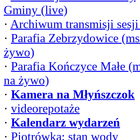
Gminy (live)
·
Archiwum transmisji sesj
·
Parafia Zebrzydowice (ms
żywo)
·
Parafia Kończyce Małe (
na żywo)
·
Kamera na Młyńszczok
·
videorepotaże
·
Kalendarz wydarzeń
·
Piotrówka: stan wody