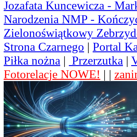
Jozafata Kuncewicza - Mar
Narodzenia NMP - Kończy
Zielonoświątkowy Zebrzy
Strona Czarnego
|
Portal K
Piłka nożna
|
Przerzutka
|
V
Fotorelacje NOWE!
| |
zani