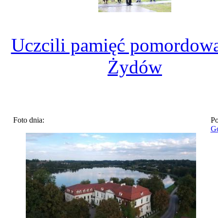
Uczcili pamięć pomordow
Żydów
Foto dnia:
Po
Go