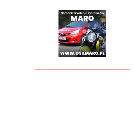
________________