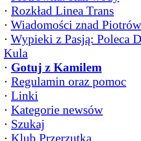
·
Rozkład Linea Trans
·
Wiadomości znad Piotrów
·
Wypieki z Pasją: Poleca 
Kula
·
Gotuj z Kamilem
·
Regulamin oraz pomoc
·
Linki
·
Kategorie newsów
·
Szukaj
·
Klub Przerzutka