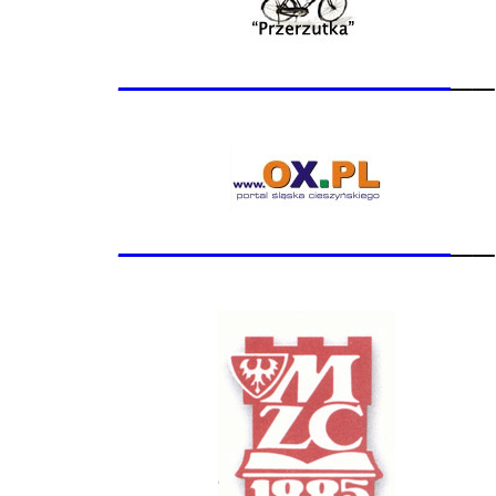
_______________
__
_______________
__