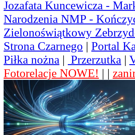
Jozafata Kuncewicza - Mar
Narodzenia NMP - Kończy
Zielonoświątkowy Zebrzy
Strona Czarnego
|
Portal K
Piłka nożna
|
Przerzutka
|
V
Fotorelacje NOWE!
| |
zani