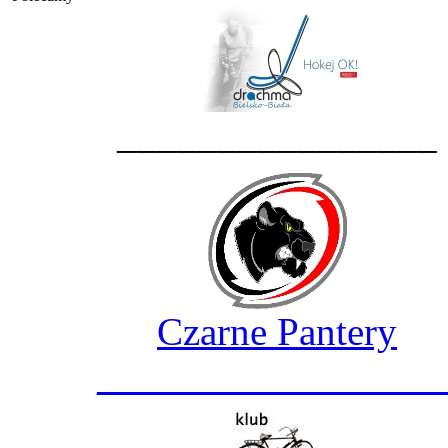
________________
Czarne Pantery
_________________