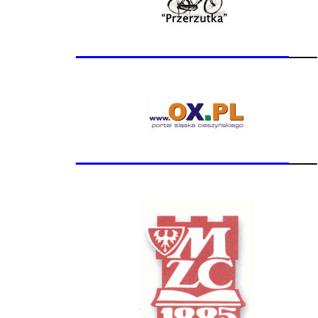
_______________
__
_______________
__