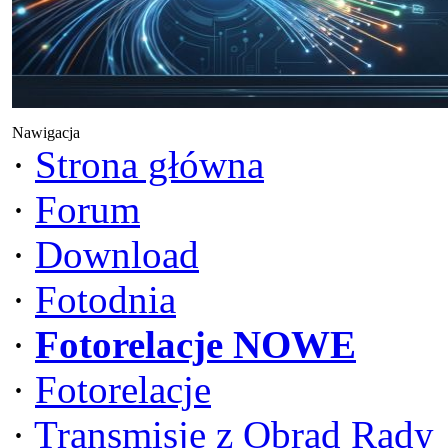
Nawigacja
·
Strona główna
·
Forum
·
Download
·
Fotodnia
·
Fotorelacje NOWE
·
Fotorelacje
·
Transmisje z Obrad Rady