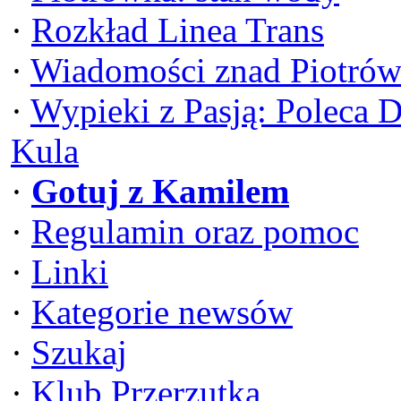
·
Rozkład Linea Trans
·
Wiadomości znad Piotrów
·
Wypieki z Pasją: Poleca 
Kula
·
Gotuj z Kamilem
·
Regulamin oraz pomoc
·
Linki
·
Kategorie newsów
·
Szukaj
·
Klub Przerzutka