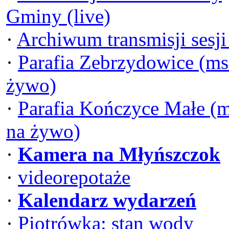
Gminy (live)
·
Archiwum transmisji sesj
·
Parafia Zebrzydowice (ms
żywo)
·
Parafia Kończyce Małe (
na żywo)
·
Kamera na Młyńszczok
·
videorepotaże
·
Kalendarz wydarzeń
·
Piotrówka: stan wody