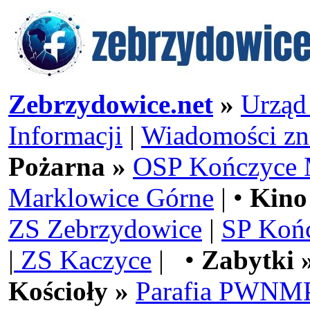
Zebrzydowice.net
»
Urząd
Informacji
|
Wiadomości zn
Pożarna »
OSP Kończyce 
Marklowice Górne
| •
Kino
ZS Zebrzydowice
|
SP Koń
|
ZS Kaczyce
| •
Zabytki 
Kościoły »
Parafia PWNMP