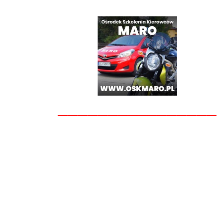
________________