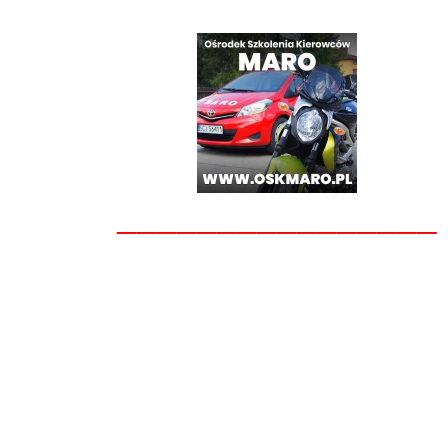
________________