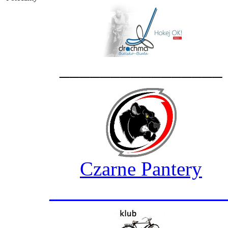
________________
Czarne Pantery
_________________