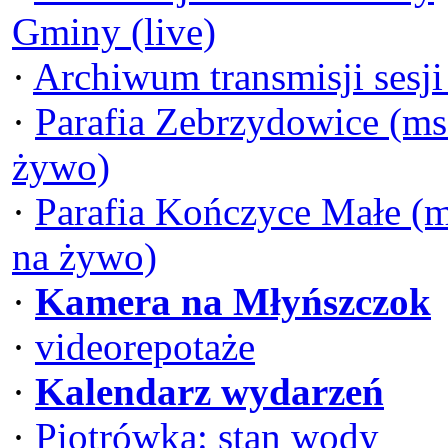
Gminy (live)
·
Archiwum transmisji sesj
·
Parafia Zebrzydowice (ms
żywo)
·
Parafia Kończyce Małe (
na żywo)
·
Kamera na Młyńszczok
·
videorepotaże
·
Kalendarz wydarzeń
·
Piotrówka: stan wody