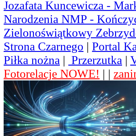
Jozafata Kuncewicza - Mar
Narodzenia NMP - Kończy
Zielonoświątkowy Zebrzy
Strona Czarnego
|
Portal K
Piłka nożna
|
Przerzutka
|
V
Fotorelacje NOWE!
| |
zani