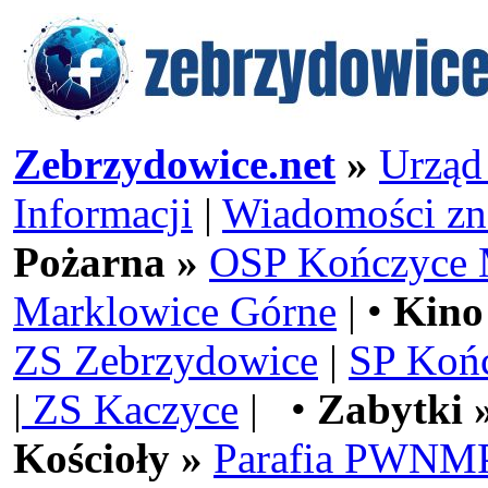
Zebrzydowice.net
»
Urząd
Informacji
|
Wiadomości zn
Pożarna »
OSP Kończyce 
Marklowice Górne
| •
Kino
ZS Zebrzydowice
|
SP Koń
|
ZS Kaczyce
| •
Zabytki 
Kościoły »
Parafia PWNMP