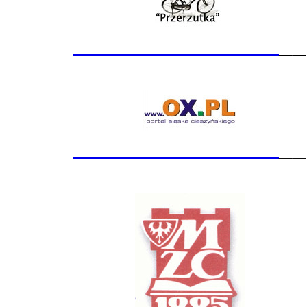
_______________
__
_______________
__