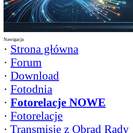
Nawigacja
·
Strona główna
·
Forum
·
Download
·
Fotodnia
·
Fotorelacje NOWE
·
Fotorelacje
·
Transmisje z Obrad Rady