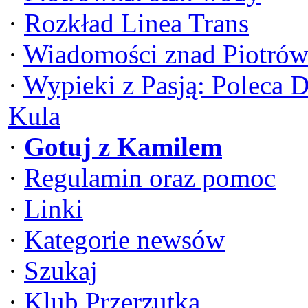
·
Rozkład Linea Trans
·
Wiadomości znad Piotrów
·
Wypieki z Pasją: Poleca 
Kula
·
Gotuj z Kamilem
·
Regulamin oraz pomoc
·
Linki
·
Kategorie newsów
·
Szukaj
·
Klub Przerzutka