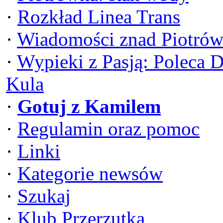
·
Rozkład Linea Trans
·
Wiadomości znad Piotrów
·
Wypieki z Pasją: Poleca 
Kula
·
Gotuj z Kamilem
·
Regulamin oraz pomoc
·
Linki
·
Kategorie newsów
·
Szukaj
·
Klub Przerzutka