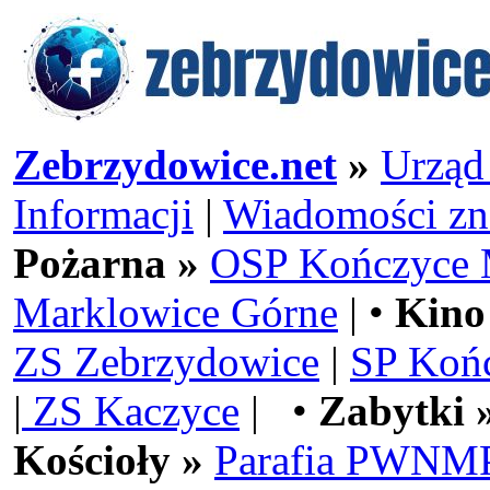
Zebrzydowice.net
»
Urząd
Informacji
|
Wiadomości zn
Pożarna »
OSP Kończyce 
Marklowice Górne
| •
Kino
ZS Zebrzydowice
|
SP Koń
|
ZS Kaczyce
| •
Zabytki 
Kościoły »
Parafia PWNMP