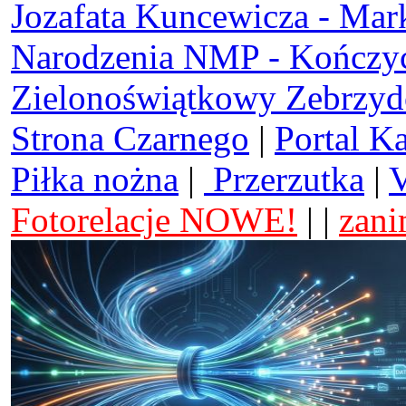
Jozafata Kuncewicza - Mar
Narodzenia NMP - Kończy
Zielonoświątkowy Zebrzy
Strona Czarnego
|
Portal K
Piłka nożna
|
Przerzutka
|
V
Fotorelacje NOWE!
| |
zani