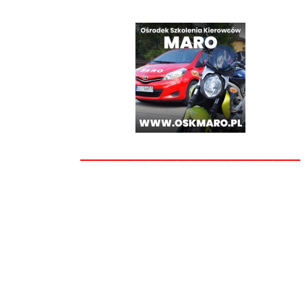
________________