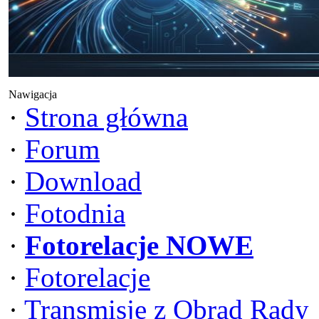
Nawigacja
·
Strona główna
·
Forum
·
Download
·
Fotodnia
·
Fotorelacje NOWE
·
Fotorelacje
·
Transmisje z Obrad Rady