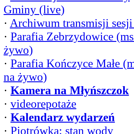
Gminy (live)
·
Archiwum transmisji sesj
·
Parafia Zebrzydowice (ms
żywo)
·
Parafia Kończyce Małe (
na żywo)
·
Kamera na Młyńszczok
·
videorepotaże
·
Kalendarz wydarzeń
·
Piotrówka: stan wody