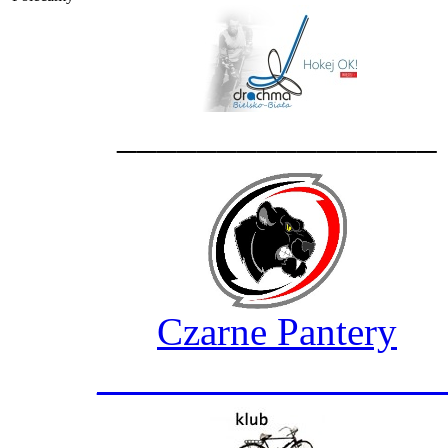
________________
Czarne Pantery
_________________