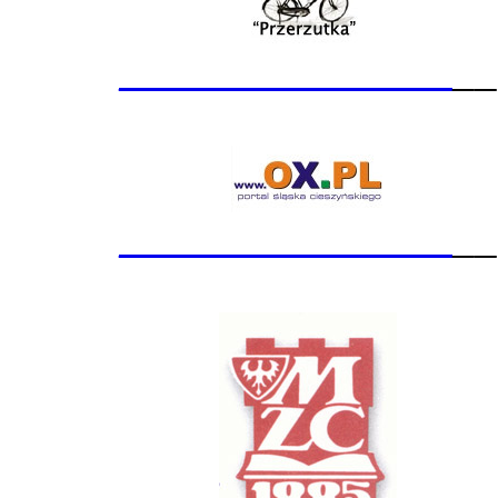
_______________
__
_______________
__