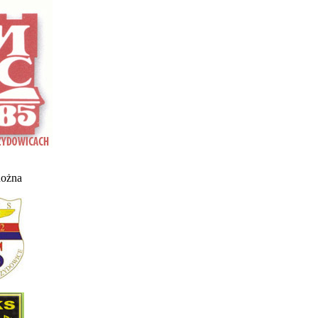
nożna