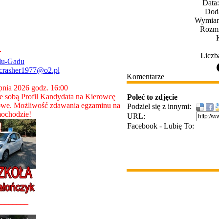
Data
Dod
Wymiary
Rozmi
Liczb
du-Gadu
crasher1977@o2.pl
Komentarze
rpnia 2026 godz. 16:00
 sobą Profil Kandydata na Kierowcę
Poleć to zdjęcie
owe. Możliwość zdawania egzaminu na
Podziel się z innymi:
ochodzie!
URL:
Facebook - Lubię To:
________