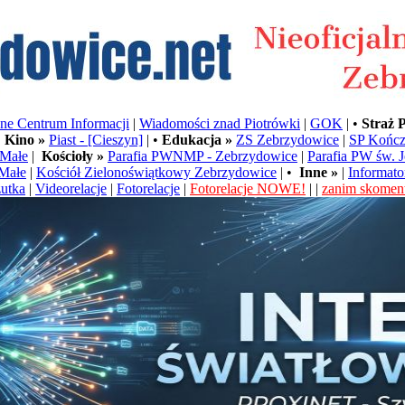
e Centrum Informacji
|
Wiadomości znad Piotrówki
|
GOK
| •
Straż 
•
Kino »
Piast - [Cieszyn]
| •
Edukacja »
ZS Zebrzydowice
|
SP Kończ
Małe
|
Kościoły »
Parafia PWNMP - Zebrzydowice
|
Parafia PW św. 
Małe
|
Kościół Zielonoświątkowy Zebrzydowice
| •
Inne »
|
Informato
utka
|
Videorelacje
|
Fotorelacje
|
Fotorelacje NOWE!
| |
zanim skoment