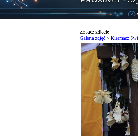
Zobacz zdjęcie
Galeria zdjęć
>
Kiermasz Świ