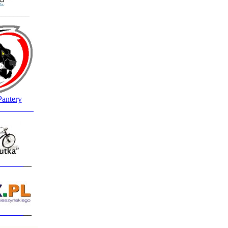
________
Pantery
_________
______
__
______
__