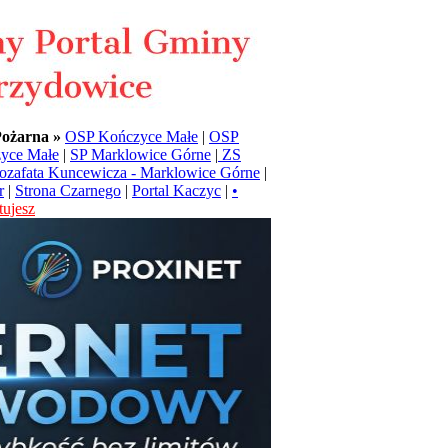
Pożarna »
OSP Kończyce Małe
|
OSP
yce Małe
|
SP Marklowice Górne
|
ZS
Jozafata Kuncewicza - Marklowice Górne
|
r
|
Strona Czarnego
|
Portal Kaczyc
|
•
ujesz