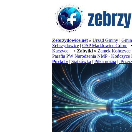
Zebrzydowice.net
»
Urząd Gminy
|
Gminn
Zebrzydowice
|
OSP Marklowice Górne
| 
Kaczyce
| •
Zabytki »
Zamek Kończyce 
Parafia PW Narodzenia NMP - Kończyce 
Portal »
|
Siatkówka
|
Piłka nożna
|
Przerz