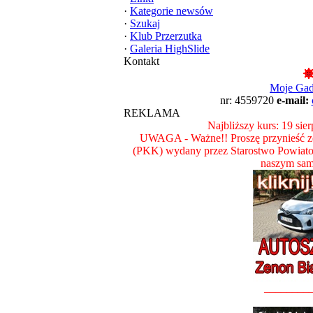
·
Kategorie newsów
·
Szukaj
·
Klub Przerzutka
·
Galeria HighSlide
Kontakt
Moje Ga
nr: 4559720
e-mail:
REKLAMA
Najbliższy kurs: 19 sie
UWAGA - Ważne!! Proszę przynieść ze
(PKK) wydany przez Starostwo Powiat
naszym sam
________