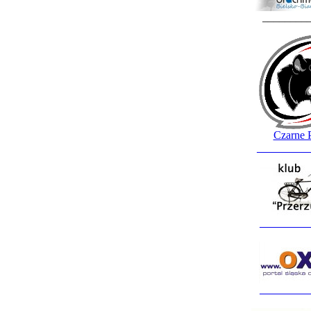
________
Czarne 
_________
_________
_________