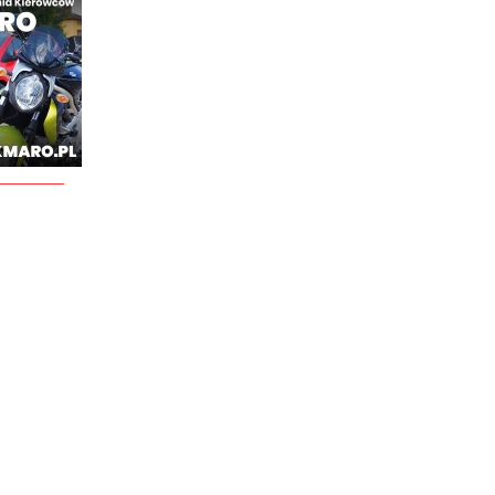
________