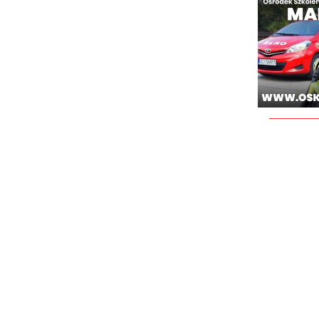
________