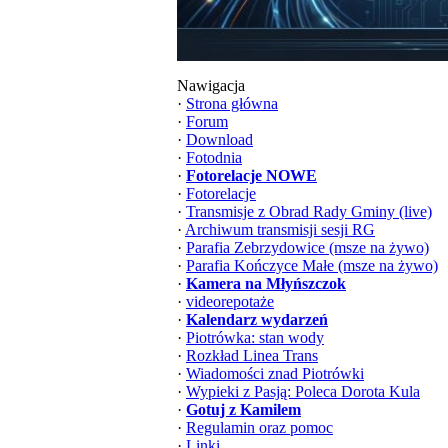
Nawigacja
·
Strona główna
·
Forum
·
Download
·
Fotodnia
·
Fotorelacje NOWE
·
Fotorelacje
·
Transmisje z Obrad Rady Gminy (live)
·
Archiwum transmisji sesji RG
·
Parafia Zebrzydowice (msze na żywo)
·
Parafia Kończyce Małe (msze na żywo)
·
Kamera na Młyńszczok
·
videorepotaże
·
Kalendarz wydarzeń
·
Piotrówka: stan wody
·
Rozkład Linea Trans
·
Wiadomości znad Piotrówki
·
Wypieki z Pasją: Poleca Dorota Kula
·
Gotuj z Kamilem
·
Regulamin oraz pomoc
·
Linki