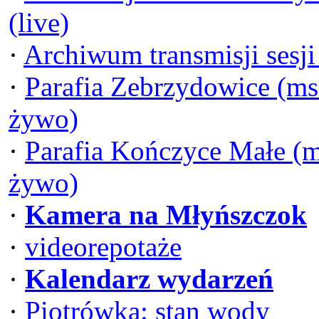
(live)
·
Archiwum transmisji sesj
·
Parafia Zebrzydowice (ms
żywo)
·
Parafia Kończyce Małe (m
żywo)
·
Kamera na Młyńszczok
·
videorepotaże
·
Kalendarz wydarzeń
·
Piotrówka: stan wody