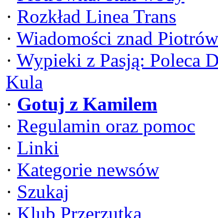
·
Rozkład Linea Trans
·
Wiadomości znad Piotrów
·
Wypieki z Pasją: Poleca 
Kula
·
Gotuj z Kamilem
·
Regulamin oraz pomoc
·
Linki
·
Kategorie newsów
·
Szukaj
·
Klub Przerzutka