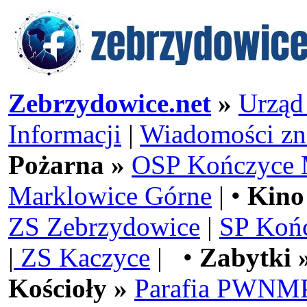
Zebrzydowice.net
»
Urząd
Informacji
|
Wiadomości zn
Pożarna »
OSP Kończyce 
Marklowice Górne
| •
Kino
ZS Zebrzydowice
|
SP Koń
|
ZS Kaczyce
| •
Zabytki 
Kościoły »
Parafia PWNMP