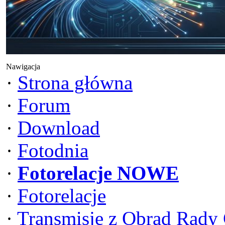
Nawigacja
·
Strona główna
·
Forum
·
Download
·
Fotodnia
·
Fotorelacje NOWE
·
Fotorelacje
·
Transmisje z Obrad Rady