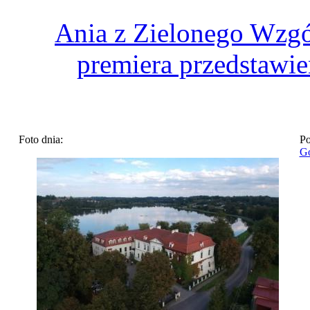
Ania z Zielonego Wzgó
premiera przedstawie
Foto dnia:
Po
Go