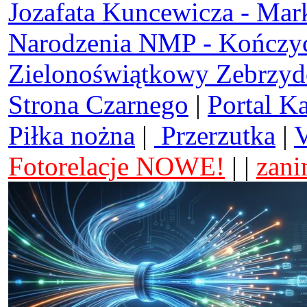
Jozafata Kuncewicza - Mar
Narodzenia NMP - Kończy
Zielonoświątkowy Zebrzy
Strona Czarnego
|
Portal K
Piłka nożna
|
Przerzutka
|
V
Fotorelacje NOWE!
| |
zani