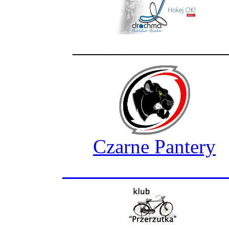
_______________
Czarne Pantery
________________