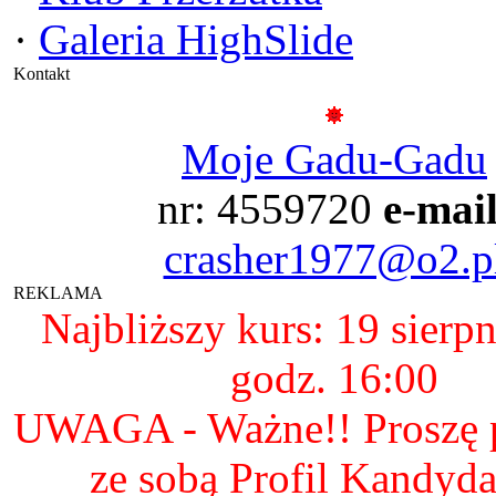
·
Galeria HighSlide
Kontakt
Moje Gadu-Gadu
nr: 4559720
e-mail
crasher1977@o2.p
REKLAMA
Najbliższy kurs: 19 sierp
godz. 16:00
UWAGA - Ważne!! Proszę p
ze sobą Profil Kandyda