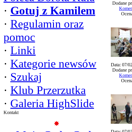
Dodane pr
·
Gotuj z Kamilem
Koment
Ocena
·
Regulamin oraz
pomoc
·
Linki
·
Kategorie newsów
Data: 07/0
Dodane pr
·
Szukaj
Koment
Ocena
·
Klub Przerzutka
·
Galeria HighSlide
Kontakt
Data: 07/0