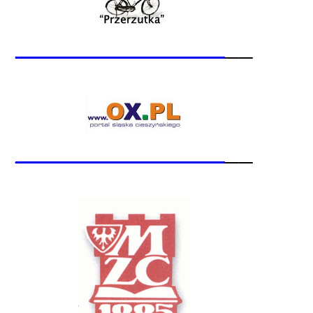
_______________
__
_______________
__