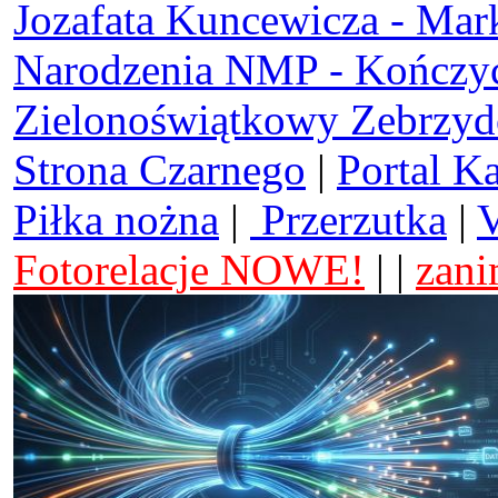
Jozafata Kuncewicza - Mar
Narodzenia NMP - Kończy
Zielonoświątkowy Zebrzy
Strona Czarnego
|
Portal K
Piłka nożna
|
Przerzutka
|
V
Fotorelacje NOWE!
| |
zani