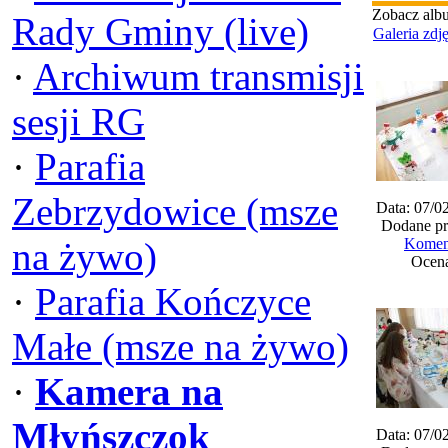
Zobacz alb
Rady Gminy (live)
Galeria zdj
·
Archiwum transmisji
sesji RG
·
Parafia
Zebrzydowice (msze
Data: 07/0
Dodane pr
na żywo)
Koment
Ocena
·
Parafia Kończyce
Małe (msze na żywo)
·
Kamera na
Młyńszczok
Data: 07/0