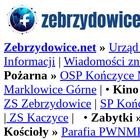
Zebrzydowice.net
»
Urząd
Informacji
|
Wiadomości zn
Pożarna »
OSP Kończyce 
Marklowice Górne
| •
Kino
ZS Zebrzydowice
|
SP Koń
|
ZS Kaczyce
| •
Zabytki 
Kościoły »
Parafia PWNMP