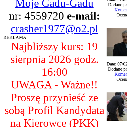
Moje Gadu-Gadu
Dodane pr
Koment
nr: 4559720
e-mail:
Ocena
crasher1977@o2.pl
REKLAMA
Najbliższy kurs: 19
sierpnia 2026 godz.
Data: 07/0
16:00
Dodane pr
Koment
Ocena
UWAGA - Ważne!!
Proszę przynieść ze
sobą Profil Kandydata
na Kierowcę (PKK)