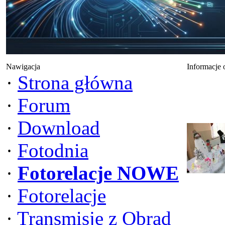
Nawigacja
Informacje 
·
Strona główna
·
Forum
·
Download
·
Fotodnia
·
Fotorelacje NOWE
·
Fotorelacje
·
Transmisje z Obrad