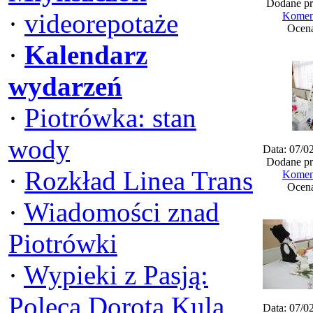
Dodane pr
·
videorepotaże
Koment
Ocena
·
Kalendarz
wydarzeń
·
Piotrówka: stan
wody
Data: 07/0
Dodane pr
·
Rozkład Linea Trans
Koment
Ocena
·
Wiadomości znad
Piotrówki
·
Wypieki z Pasją:
Poleca Dorota Kula
Data: 07/0