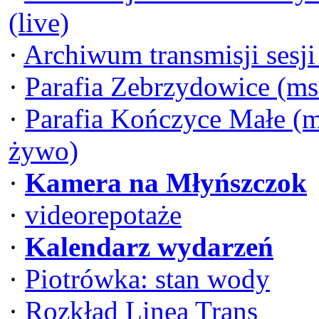
(live)
·
Archiwum transmisji sesj
·
Parafia Zebrzydowice (ms
·
Parafia Kończyce Małe (m
żywo)
·
Kamera na Młyńszczok
·
videorepotaże
·
Kalendarz wydarzeń
·
Piotrówka: stan wody
·
Rozkład Linea Trans