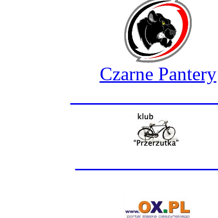
Czarne Pantery
_______________
______________