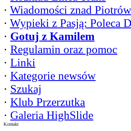
·
Wiadomości znad Piotrów
·
Wypieki z Pasją: Poleca 
·
Gotuj z Kamilem
·
Regulamin oraz pomoc
·
Linki
·
Kategorie newsów
·
Szukaj
·
Klub Przerzutka
·
Galeria HighSlide
Kontakt