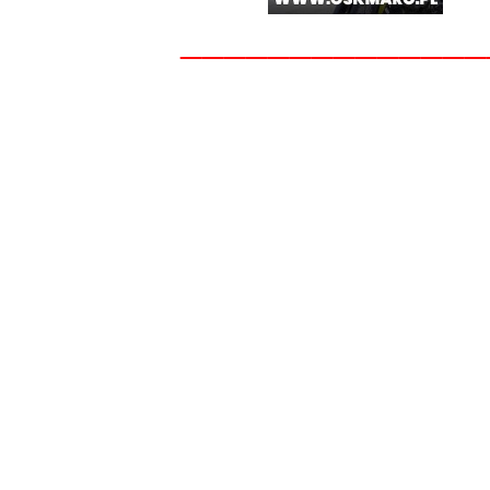
______________