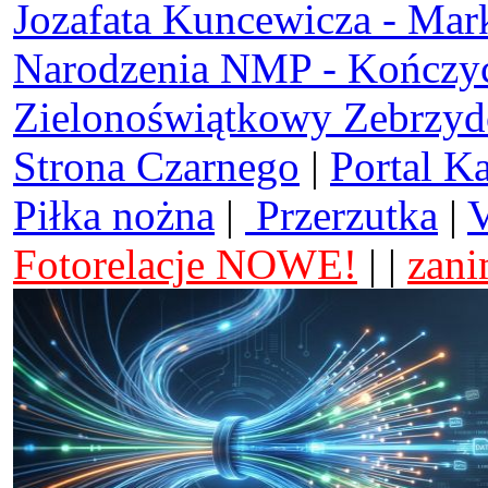
Jozafata Kuncewicza - Mar
Narodzenia NMP - Kończy
Zielonoświątkowy Zebrzy
Strona Czarnego
|
Portal K
Piłka nożna
|
Przerzutka
|
V
Fotorelacje NOWE!
| |
zani