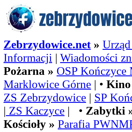
Zebrzydowice.net
»
Urząd
Informacji
|
Wiadomości zn
Pożarna »
OSP Kończyce 
Marklowice Górne
| •
Kino
ZS Zebrzydowice
|
SP Koń
|
ZS Kaczyce
| •
Zabytki 
Kościoły »
Parafia PWNMP