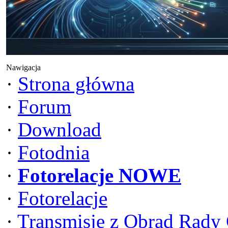
Nawigacja
·
Strona główna
·
Forum
·
Download
·
Fotodnia
·
Fotorelacje NOWE
·
Fotorelacje
·
Transmisje z Obrad Rady