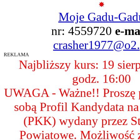
Moje Gadu-Gad
nr: 4559720
e-ma
crasher1977@o2.
REKLAMA
Najbliższy kurs: 19 sier
godz. 16:00
UWAGA - Ważne!! Proszę p
sobą Profil Kandydata n
(PKK) wydany przez S
Powiatowe. Możliwość 