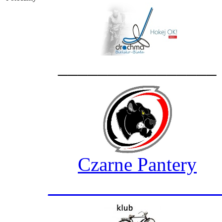
________________
Czarne Pantery
_________________