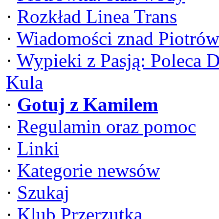
·
Rozkład Linea Trans
·
Wiadomości znad Piotrów
·
Wypieki z Pasją: Poleca 
Kula
·
Gotuj z Kamilem
·
Regulamin oraz pomoc
·
Linki
·
Kategorie newsów
·
Szukaj
·
Klub Przerzutka