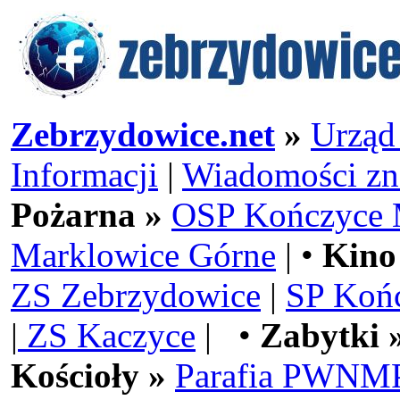
Zebrzydowice.net
»
Urząd
Informacji
|
Wiadomości zn
Pożarna »
OSP Kończyce 
Marklowice Górne
| •
Kino
ZS Zebrzydowice
|
SP Koń
|
ZS Kaczyce
| •
Zabytki 
Kościoły »
Parafia PWNMP