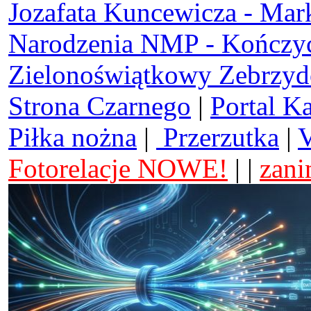
Jozafata Kuncewicza - Mar
Narodzenia NMP - Kończy
Zielonoświątkowy Zebrzy
Strona Czarnego
|
Portal K
Piłka nożna
|
Przerzutka
|
V
Fotorelacje NOWE!
| |
zani