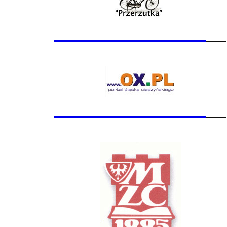
_______________
__
_______________
__