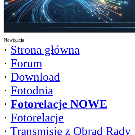
Nawigacja
·
Strona główna
·
Forum
·
Download
·
Fotodnia
·
Fotorelacje NOWE
·
Fotorelacje
·
Transmisje z Obrad Rady