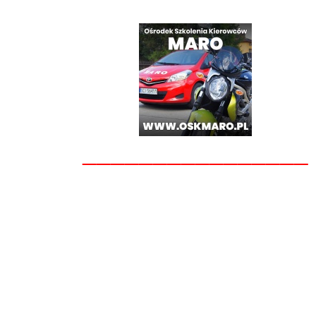
________________