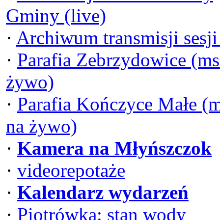
Gminy (live)
·
Archiwum transmisji sesj
·
Parafia Zebrzydowice (ms
żywo)
·
Parafia Kończyce Małe (
na żywo)
·
Kamera na Młyńszczok
·
videorepotaże
·
Kalendarz wydarzeń
·
Piotrówka: stan wody