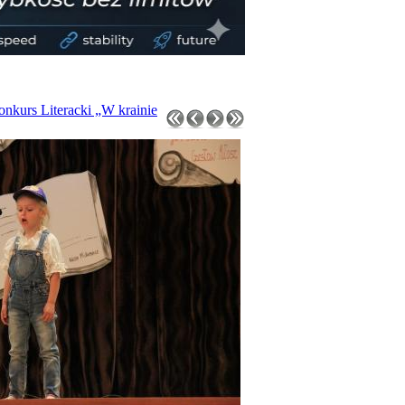
nkurs Literacki „W krainie