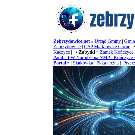
Zebrzydowice.net
»
Urząd Gminy
|
Gminn
Zebrzydowice
|
OSP Marklowice Górne
| 
Kaczyce
| •
Zabytki »
Zamek Kończyce 
Parafia PW Narodzenia NMP - Kończyce 
Portal »
|
Siatkówka
|
Piłka nożna
|
Przerz