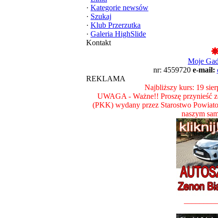
·
Kategorie newsów
·
Szukaj
·
Klub Przerzutka
·
Galeria HighSlide
Kontakt
Moje Ga
nr: 4559720
e-mail:
REKLAMA
Najbliższy kurs: 19 sie
UWAGA - Ważne!! Proszę przynieść ze
(PKK) wydany przez Starostwo Powiat
naszym sam
________