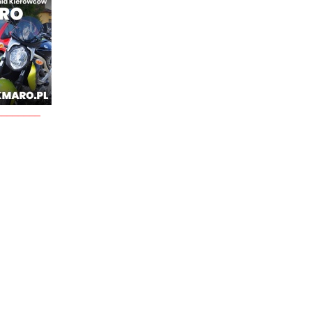
________