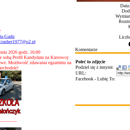
Data
Dod
Wymiary
Rozmi
du-Gadu
Liczb
crasher1977@o2.pl
Komentarze
rpnia 2026 godz. 16:00
 sobą Profil Kandydata na Kierowcę
Poleć to zdjęcie
owe. Możliwość zdawania egzaminu na
Podziel się z innymi:
ochodzie!
URL:
Facebook - Lubię To:
________