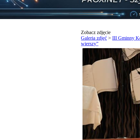
Zobacz zdjęcie
Galeria zdjęć
>
III Gminny Ko
wierszy”