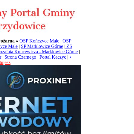
Pożarna »
OSP Kończyce Małe
|
OSP
yce Małe
|
SP Marklowice Górne
|
ZS
Jozafata Kuncewicza - Marklowice Górne
|
r
|
Strona Czarnego
|
Portal Kaczyc
|
•
ujesz