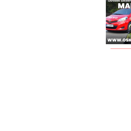
________