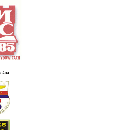
nożna