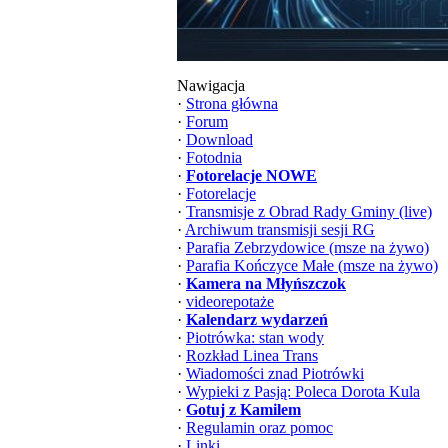
Nawigacja
·
Strona główna
·
Forum
·
Download
·
Fotodnia
·
Fotorelacje NOWE
·
Fotorelacje
·
Transmisje z Obrad Rady Gminy (live)
·
Archiwum transmisji sesji RG
·
Parafia Zebrzydowice (msze na żywo)
·
Parafia Kończyce Małe (msze na żywo)
·
Kamera na Młyńszczok
·
videorepotaże
·
Kalendarz wydarzeń
·
Piotrówka: stan wody
·
Rozkład Linea Trans
·
Wiadomości znad Piotrówki
·
Wypieki z Pasją: Poleca Dorota Kula
·
Gotuj z Kamilem
·
Regulamin oraz pomoc
·
Linki