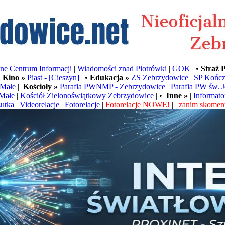
e Centrum Informacji
|
Wiadomości znad Piotrówki
|
GOK
| •
Straż 
•
Kino »
Piast - [Cieszyn]
| •
Edukacja »
ZS Zebrzydowice
|
SP Kończ
Małe
|
Kościoły »
Parafia PWNMP - Zebrzydowice
|
Parafia PW św. 
Małe
|
Kościół Zielonoświątkowy Zebrzydowice
| •
Inne »
|
Informato
utka
|
Videorelacje
|
Fotorelacje
|
Fotorelacje NOWE!
| |
zanim skoment