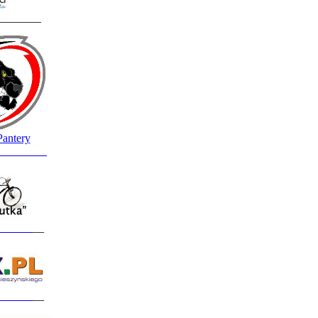
________
Pantery
_________
______
__
______
__