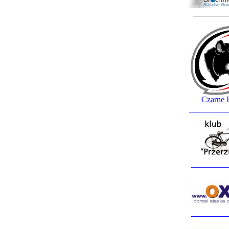
________
Czarne 
_________
_________
_________