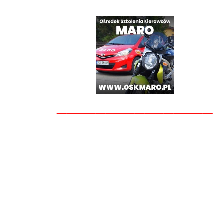
________________