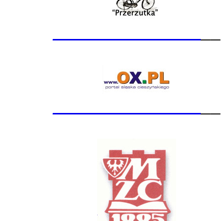
_______________
__
_______________
__