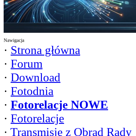
Nawigacja
·
Strona główna
·
Forum
·
Download
·
Fotodnia
·
Fotorelacje NOWE
·
Fotorelacje
·
Transmisje z Obrad Rady