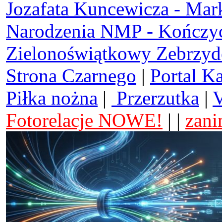
Jozafata Kuncewicza - Mar
Narodzenia NMP - Kończy
Zielonoświątkowy Zebrzy
Strona Czarnego
|
Portal K
Piłka nożna
|
Przerzutka
|
V
Fotorelacje NOWE!
| |
zani