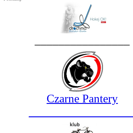
________________
Czarne Pantery
_________________