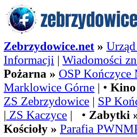
Zebrzydowice.net
»
Urząd
Informacji
|
Wiadomości zn
Pożarna »
OSP Kończyce 
Marklowice Górne
| •
Kino
ZS Zebrzydowice
|
SP Koń
|
ZS Kaczyce
| •
Zabytki 
Kościoły »
Parafia PWNMP