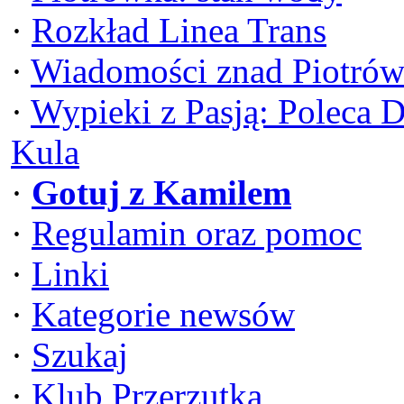
·
Rozkład Linea Trans
·
Wiadomości znad Piotrów
·
Wypieki z Pasją: Poleca 
Kula
·
Gotuj z Kamilem
·
Regulamin oraz pomoc
·
Linki
·
Kategorie newsów
·
Szukaj
·
Klub Przerzutka