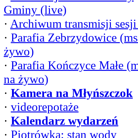
Gminy (live)
·
Archiwum transmisji sesj
·
Parafia Zebrzydowice (ms
żywo)
·
Parafia Kończyce Małe (
na żywo)
·
Kamera na Młyńszczok
·
videorepotaże
·
Kalendarz wydarzeń
·
Piotrówka: stan wody