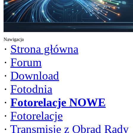
Nawigacja
·
Strona główna
·
Forum
·
Download
·
Fotodnia
·
Fotorelacje NOWE
·
Fotorelacje
·
Transmisje z Obrad Rady