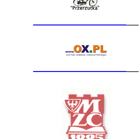
_______________
__
_______________
__