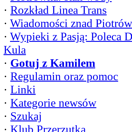
·
Rozkład Linea Trans
·
Wiadomości znad Piotrów
·
Wypieki z Pasją: Poleca 
Kula
·
Gotuj z Kamilem
·
Regulamin oraz pomoc
·
Linki
·
Kategorie newsów
·
Szukaj
·
Klub Przerzutka