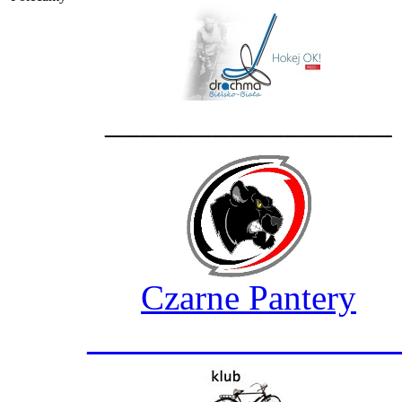
________________
Czarne Pantery
_________________