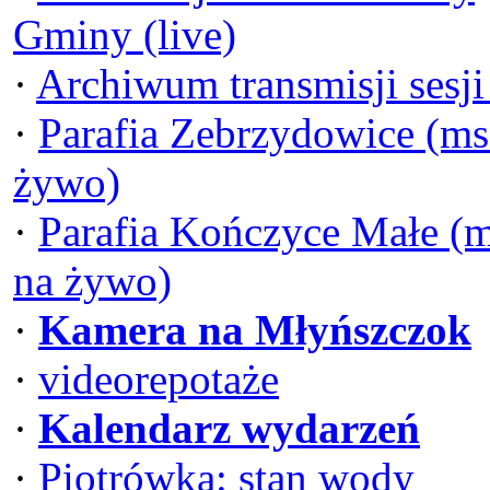
Gminy (live)
·
Archiwum transmisji sesj
·
Parafia Zebrzydowice (ms
żywo)
·
Parafia Kończyce Małe (
na żywo)
·
Kamera na Młyńszczok
·
videorepotaże
·
Kalendarz wydarzeń
·
Piotrówka: stan wody