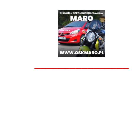
________________