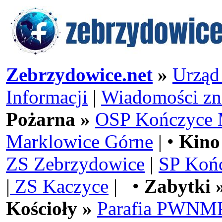
Zebrzydowice.net
»
Urząd
Informacji
|
Wiadomości zn
Pożarna »
OSP Kończyce 
Marklowice Górne
| •
Kino
ZS Zebrzydowice
|
SP Koń
|
ZS Kaczyce
| •
Zabytki 
Kościoły »
Parafia PWNMP