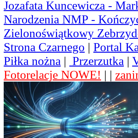
Jozafata Kuncewicza - Mar
Narodzenia NMP - Kończy
Zielonoświątkowy Zebrzy
Strona Czarnego
|
Portal K
Piłka nożna
|
Przerzutka
|
V
Fotorelacje NOWE!
| |
zani