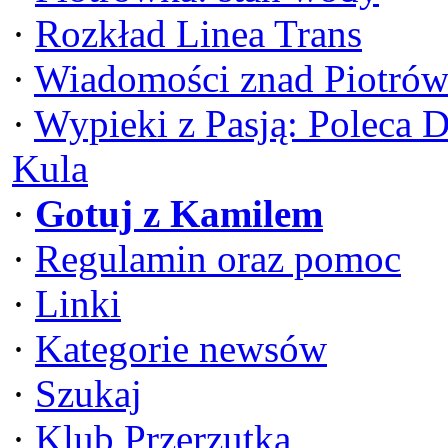
·
Rozkład Linea Trans
·
Wiadomości znad Piotrów
·
Wypieki z Pasją: Poleca 
Kula
·
Gotuj z Kamilem
·
Regulamin oraz pomoc
·
Linki
·
Kategorie newsów
·
Szukaj
·
Klub Przerzutka