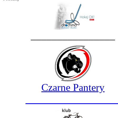
________________
Czarne Pantery
_________________