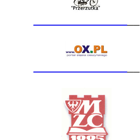
_______________
__
_______________
__