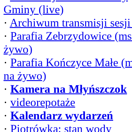
Gminy (live)
·
Archiwum transmisji sesj
·
Parafia Zebrzydowice (ms
żywo)
·
Parafia Kończyce Małe (
na żywo)
·
Kamera na Młyńszczok
·
videorepotaże
·
Kalendarz wydarzeń
·
Piotrówka: stan wody