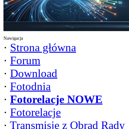
Nawigacja
·
Strona główna
·
Forum
·
Download
·
Fotodnia
·
Fotorelacje NOWE
·
Fotorelacje
·
Transmisje z Obrad Rady