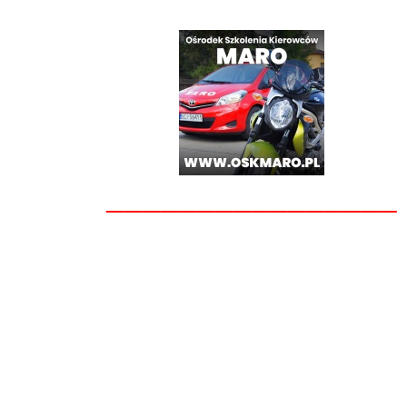
________________