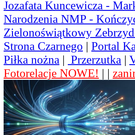
Jozafata Kuncewicza - Mar
Narodzenia NMP - Kończy
Zielonoświątkowy Zebrzy
Strona Czarnego
|
Portal K
Piłka nożna
|
Przerzutka
|
V
Fotorelacje NOWE!
| |
zani