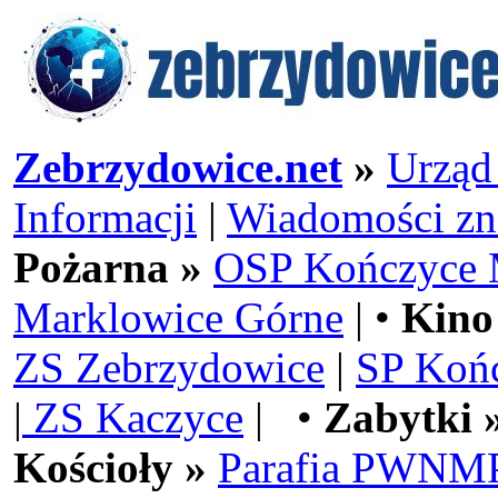
Zebrzydowice.net
»
Urząd
Informacji
|
Wiadomości zn
Pożarna »
OSP Kończyce 
Marklowice Górne
| •
Kino
ZS Zebrzydowice
|
SP Koń
|
ZS Kaczyce
| •
Zabytki 
Kościoły »
Parafia PWNMP