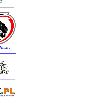
________
Pantery
_________
______
__
______
__