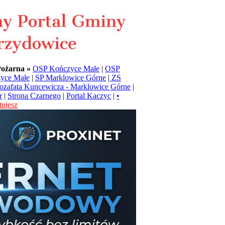
Pożarna »
OSP Kończyce Małe
|
OSP
yce Małe
|
SP Marklowice Górne
|
ZS
Jozafata Kuncewicza - Marklowice Górne
|
r
|
Strona Czarnego
|
Portal Kaczyc
|
•
ujesz