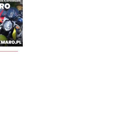
________