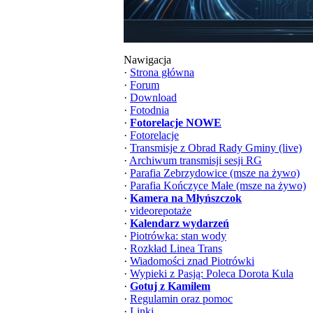
Nawigacja
·
Strona główna
·
Forum
·
Download
·
Fotodnia
·
Fotorelacje NOWE
·
Fotorelacje
·
Transmisje z Obrad Rady Gminy (live)
·
Archiwum transmisji sesji RG
·
Parafia Zebrzydowice (msze na żywo)
·
Parafia Kończyce Małe (msze na żywo)
·
Kamera na Młyńszczok
·
videorepotaże
·
Kalendarz wydarzeń
·
Piotrówka: stan wody
·
Rozkład Linea Trans
·
Wiadomości znad Piotrówki
·
Wypieki z Pasją: Poleca Dorota Kula
·
Gotuj z Kamilem
·
Regulamin oraz pomoc
·
Linki