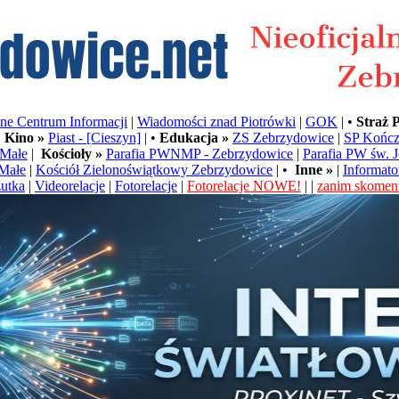
e Centrum Informacji
|
Wiadomości znad Piotrówki
|
GOK
| •
Straż 
•
Kino »
Piast - [Cieszyn]
| •
Edukacja »
ZS Zebrzydowice
|
SP Kończ
Małe
|
Kościoły »
Parafia PWNMP - Zebrzydowice
|
Parafia PW św. 
Małe
|
Kościół Zielonoświątkowy Zebrzydowice
| •
Inne »
|
Informato
utka
|
Videorelacje
|
Fotorelacje
|
Fotorelacje NOWE!
| |
zanim skoment