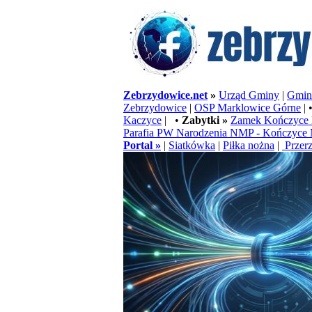
Zebrzydowice.net
»
Urząd Gminy
|
Gminn
Zebrzydowice
|
OSP Marklowice Górne
| 
Kaczyce
| •
Zabytki »
Zamek Kończyce 
Parafia PW Narodzenia NMP - Kończyce 
Portal »
|
Siatkówka
|
Piłka nożna
|
Przerz