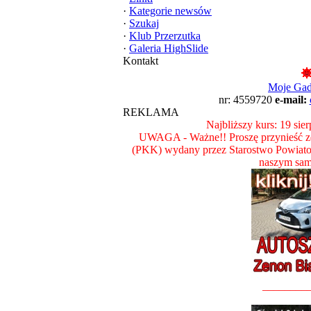
·
Kategorie newsów
·
Szukaj
·
Klub Przerzutka
·
Galeria HighSlide
Kontakt
Moje Ga
nr: 4559720
e-mail:
REKLAMA
Najbliższy kurs: 19 sie
UWAGA - Ważne!! Proszę przynieść ze
(PKK) wydany przez Starostwo Powiat
naszym sam
________