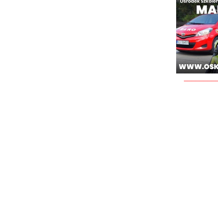
________