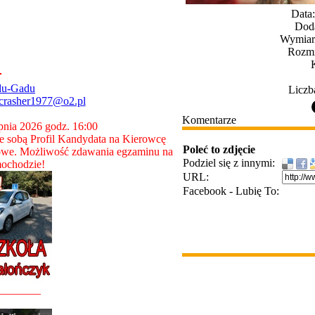
Data
Dod
Wymiary
Rozmi
du-Gadu
Liczb
crasher1977@o2.pl
Komentarze
rpnia 2026 godz. 16:00
 sobą Profil Kandydata na Kierowcę
Poleć to zdjęcie
owe. Możliwość zdawania egzaminu na
Podziel się z innymi:
ochodzie!
URL:
Facebook - Lubię To:
________