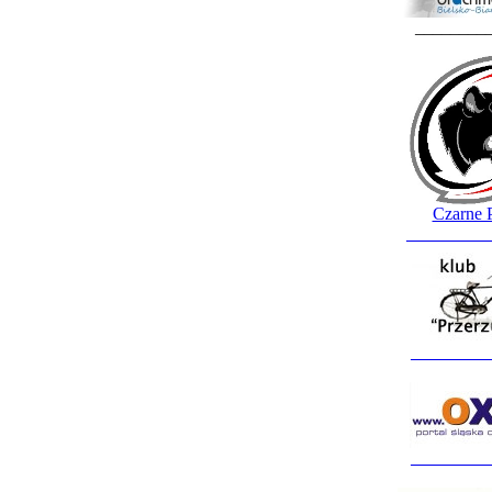
________
Czarne 
_________
_________
_________