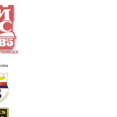
nożna