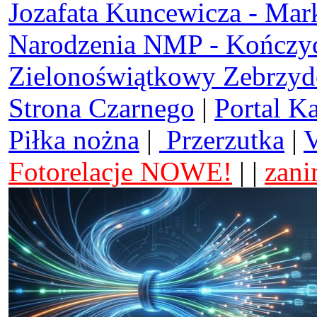
Jozafata Kuncewicza - Mar
Narodzenia NMP - Kończy
Zielonoświątkowy Zebrzy
Strona Czarnego
|
Portal K
Piłka nożna
|
Przerzutka
|
V
Fotorelacje NOWE!
| |
zani