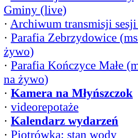
Gminy (live)
·
Archiwum transmisji sesj
·
Parafia Zebrzydowice (ms
żywo)
·
Parafia Kończyce Małe (
na żywo)
·
Kamera na Młyńszczok
·
videorepotaże
·
Kalendarz wydarzeń
·
Piotrówka: stan wody