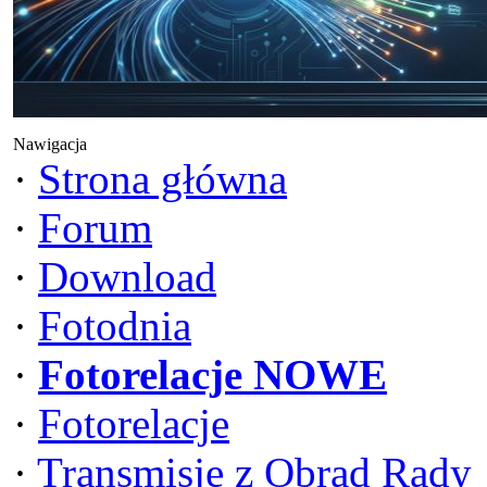
Nawigacja
·
Strona główna
·
Forum
·
Download
·
Fotodnia
·
Fotorelacje NOWE
·
Fotorelacje
·
Transmisje z Obrad Rady