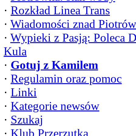
·
Rozkład Linea Trans
·
Wiadomości znad Piotrów
·
Wypieki z Pasją: Poleca 
Kula
·
Gotuj z Kamilem
·
Regulamin oraz pomoc
·
Linki
·
Kategorie newsów
·
Szukaj
·
Klub Przerzutka