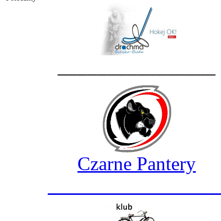
________________
Czarne Pantery
_________________