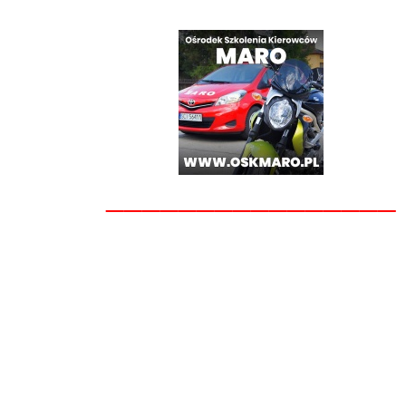
________________