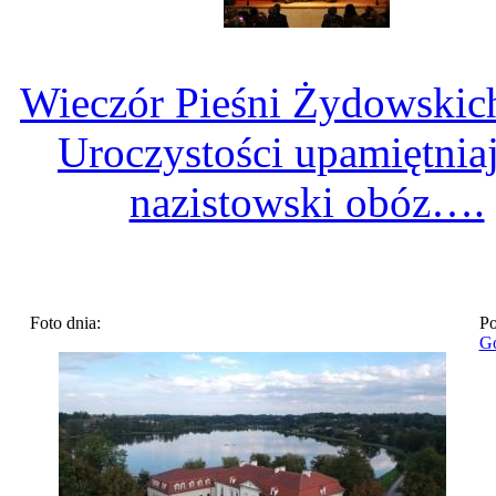
Wieczór Pieśni Żydowskic
Uroczystości upamiętnia
nazistowski obóz….
Foto dnia:
Po
Go