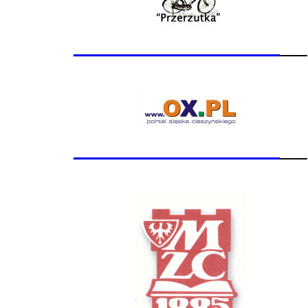
_______________
__
_______________
__