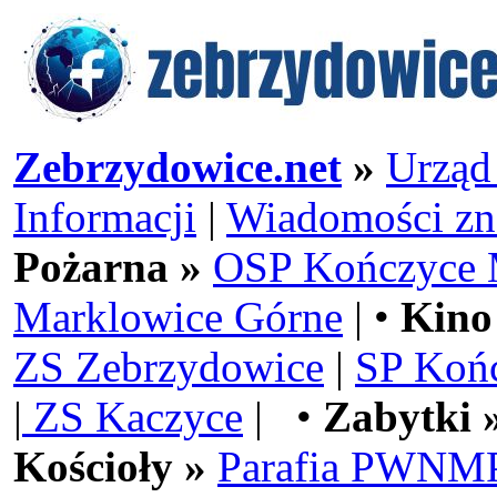
Zebrzydowice.net
»
Urząd
Informacji
|
Wiadomości zn
Pożarna »
OSP Kończyce 
Marklowice Górne
| •
Kino
ZS Zebrzydowice
|
SP Koń
|
ZS Kaczyce
| •
Zabytki 
Kościoły »
Parafia PWNMP