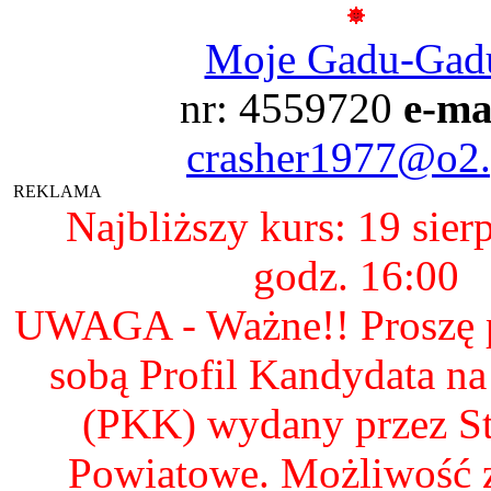
Moje Gadu-Gad
nr: 4559720
e-ma
crasher1977@o2.
REKLAMA
Najbliższy kurs: 19 sier
godz. 16:00
UWAGA - Ważne!! Proszę p
sobą Profil Kandydata n
(PKK) wydany przez S
Powiatowe. Możliwość 