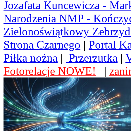
Jozafata Kuncewicza - Mar
Narodzenia NMP - Kończy
Zielonoświątkowy Zebrzy
Strona Czarnego
|
Portal K
Piłka nożna
|
Przerzutka
|
V
Fotorelacje NOWE!
| |
zani