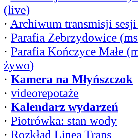
(live)
·
Archiwum transmisji sesj
·
Parafia Zebrzydowice (ms
·
Parafia Kończyce Małe (m
żywo)
·
Kamera na Młyńszczok
·
videorepotaże
·
Kalendarz wydarzeń
·
Piotrówka: stan wody
·
Rozkład Linea Trans