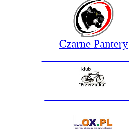
Czarne Pantery
_______________
______________