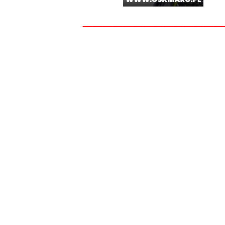
______________