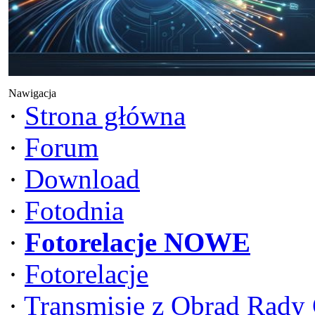
Nawigacja
·
Strona główna
·
Forum
·
Download
·
Fotodnia
·
Fotorelacje NOWE
·
Fotorelacje
·
Transmisje z Obrad Rady