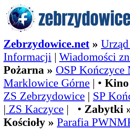
Zebrzydowice.net
»
Urząd
Informacji
|
Wiadomości zn
Pożarna »
OSP Kończyce 
Marklowice Górne
| •
Kino
ZS Zebrzydowice
|
SP Koń
|
ZS Kaczyce
| •
Zabytki 
Kościoły »
Parafia PWNMP