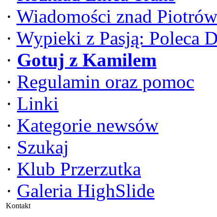
·
Wiadomości znad Piotrów
·
Wypieki z Pasją: Poleca 
·
Gotuj z Kamilem
·
Regulamin oraz pomoc
·
Linki
·
Kategorie newsów
·
Szukaj
·
Klub Przerzutka
·
Galeria HighSlide
Kontakt