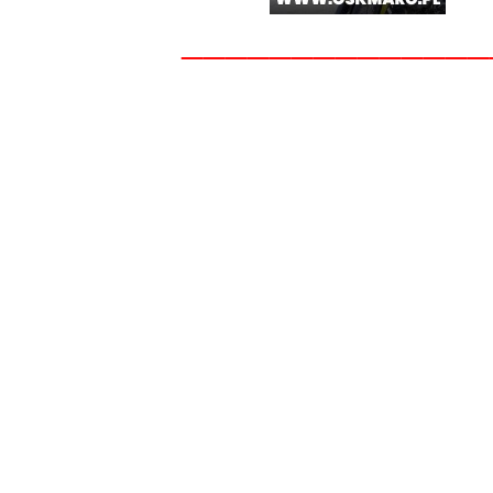
______________