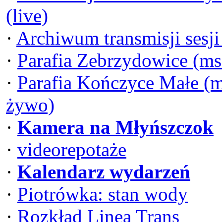
(live)
·
Archiwum transmisji sesj
·
Parafia Zebrzydowice (ms
·
Parafia Kończyce Małe (m
żywo)
·
Kamera na Młyńszczok
·
videorepotaże
·
Kalendarz wydarzeń
·
Piotrówka: stan wody
·
Rozkład Linea Trans