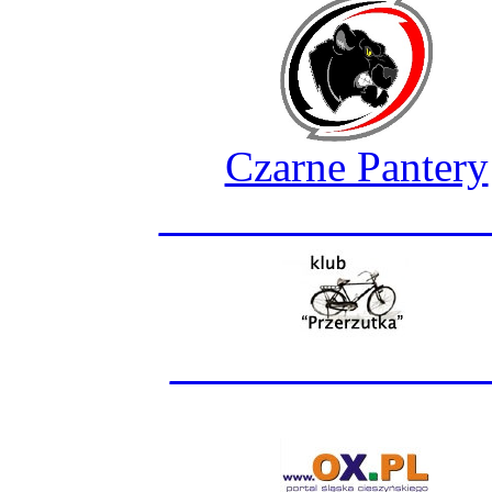
Czarne Pantery
_______________
______________