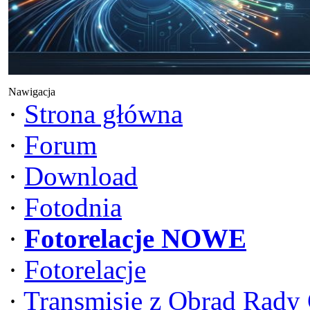
Nawigacja
·
Strona główna
·
Forum
·
Download
·
Fotodnia
·
Fotorelacje NOWE
·
Fotorelacje
·
Transmisje z Obrad Rady