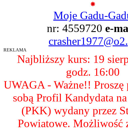
Moje Gadu-Gad
nr: 4559720
e-ma
crasher1977@o2.
REKLAMA
Najbliższy kurs: 19 sier
godz. 16:00
UWAGA - Ważne!! Proszę p
sobą Profil Kandydata n
(PKK) wydany przez S
Powiatowe. Możliwość 