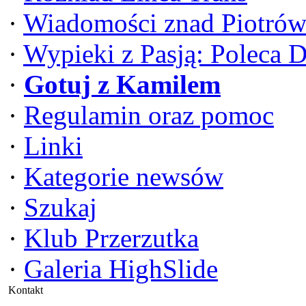
·
Wiadomości znad Piotrów
·
Wypieki z Pasją: Poleca 
·
Gotuj z Kamilem
·
Regulamin oraz pomoc
·
Linki
·
Kategorie newsów
·
Szukaj
·
Klub Przerzutka
·
Galeria HighSlide
Kontakt