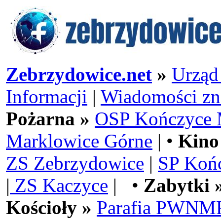
Zebrzydowice.net
»
Urząd
Informacji
|
Wiadomości zn
Pożarna »
OSP Kończyce 
Marklowice Górne
| •
Kino
ZS Zebrzydowice
|
SP Koń
|
ZS Kaczyce
| •
Zabytki 
Kościoły »
Parafia PWNMP