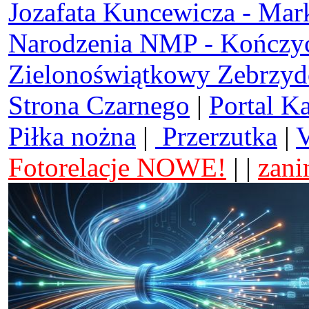
Jozafata Kuncewicza - Mar
Narodzenia NMP - Kończy
Zielonoświątkowy Zebrzy
Strona Czarnego
|
Portal K
Piłka nożna
|
Przerzutka
|
V
Fotorelacje NOWE!
| |
zani