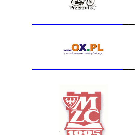
_______________
__
_______________
__