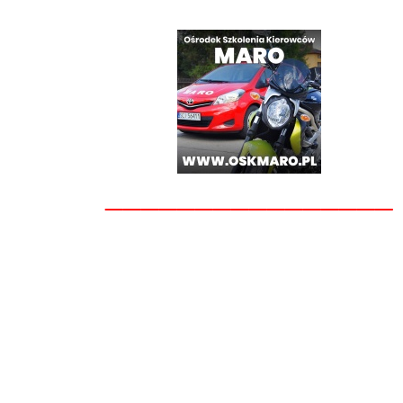
________________