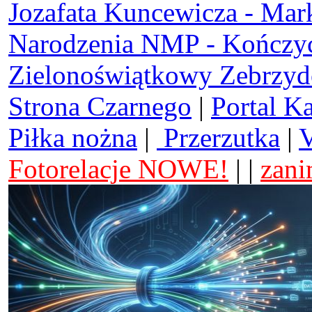
Jozafata Kuncewicza - Mar
Narodzenia NMP - Kończy
Zielonoświątkowy Zebrzy
Strona Czarnego
|
Portal K
Piłka nożna
|
Przerzutka
|
V
Fotorelacje NOWE!
| |
zani