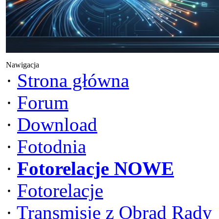
Nawigacja
·
Strona główna
·
Forum
·
Download
·
Fotodnia
·
Fotorelacje NOWE
·
Fotorelacje
·
Transmisje z Obrad Rady