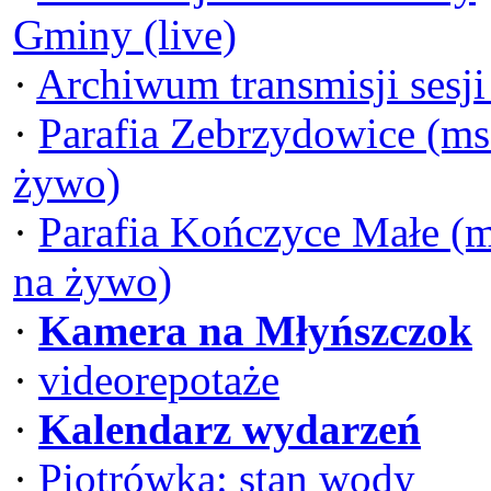
Gminy (live)
·
Archiwum transmisji sesj
·
Parafia Zebrzydowice (ms
żywo)
·
Parafia Kończyce Małe (
na żywo)
·
Kamera na Młyńszczok
·
videorepotaże
·
Kalendarz wydarzeń
·
Piotrówka: stan wody