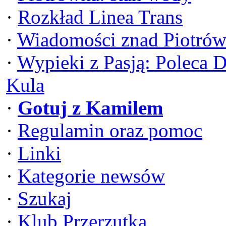
·
Rozkład Linea Trans
·
Wiadomości znad Piotrów
·
Wypieki z Pasją: Poleca 
Kula
·
Gotuj z Kamilem
·
Regulamin oraz pomoc
·
Linki
·
Kategorie newsów
·
Szukaj
·
Klub Przerzutka