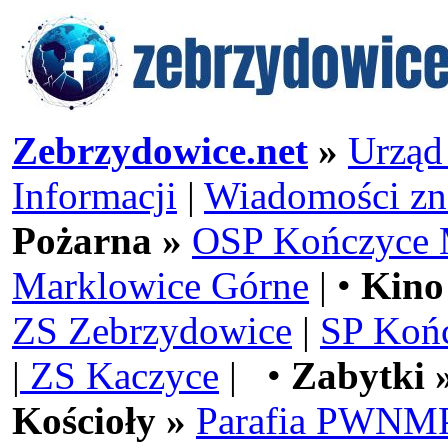
Zebrzydowice.net
»
Urząd
Informacji
|
Wiadomości zn
Pożarna »
OSP Kończyce 
Marklowice Górne
| •
Kino
ZS Zebrzydowice
|
SP Koń
|
ZS Kaczyce
| •
Zabytki 
Kościoły »
Parafia PWNMP