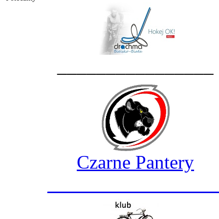
________________
Czarne Pantery
_________________