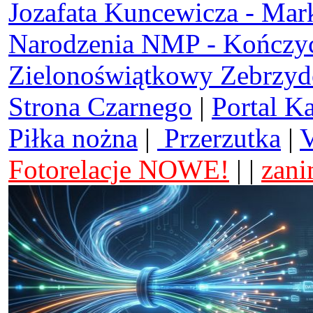
Jozafata Kuncewicza - Mar
Narodzenia NMP - Kończy
Zielonoświątkowy Zebrzy
Strona Czarnego
|
Portal K
Piłka nożna
|
Przerzutka
|
V
Fotorelacje NOWE!
| |
zani