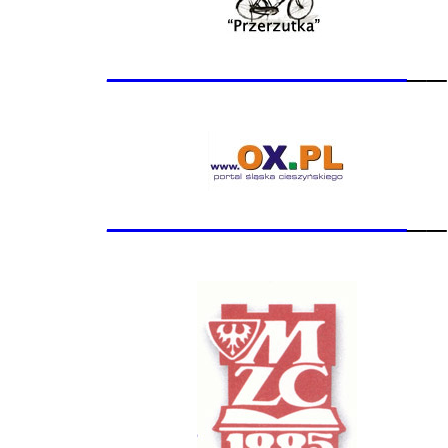
_______________
__
_______________
__