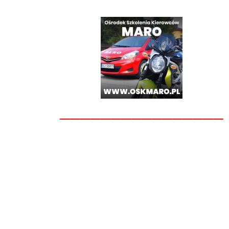
________________