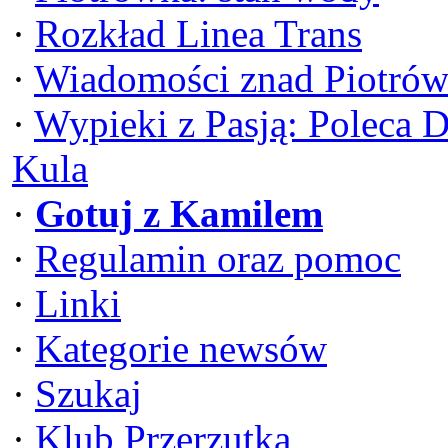
·
Rozkład Linea Trans
·
Wiadomości znad Piotrów
·
Wypieki z Pasją: Poleca 
Kula
·
Gotuj z Kamilem
·
Regulamin oraz pomoc
·
Linki
·
Kategorie newsów
·
Szukaj
·
Klub Przerzutka