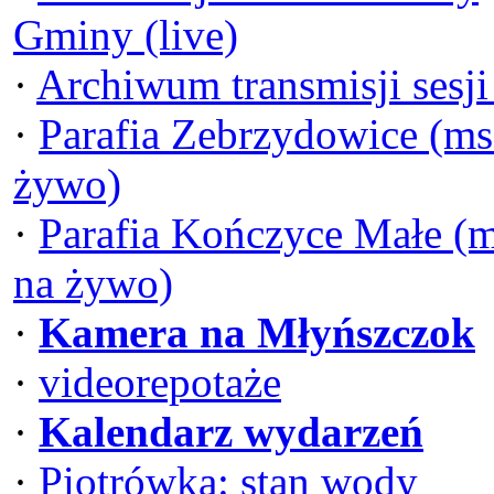
Gminy (live)
·
Archiwum transmisji sesj
·
Parafia Zebrzydowice (ms
żywo)
·
Parafia Kończyce Małe (
na żywo)
·
Kamera na Młyńszczok
·
videorepotaże
·
Kalendarz wydarzeń
·
Piotrówka: stan wody