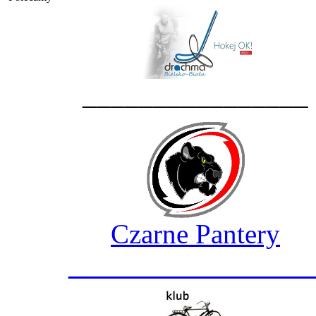
________________
Czarne Pantery
_________________