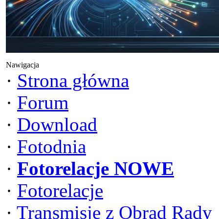
Nawigacja
·
Strona główna
·
Forum
·
Download
·
Fotodnia
·
Fotorelacje NOWE
·
Fotorelacje
·
Transmisje z Obrad Rady