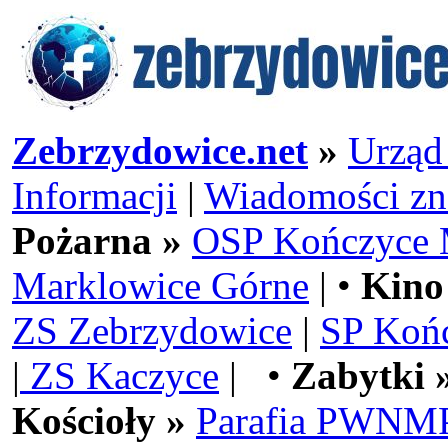
Zebrzydowice.net
»
Urząd
Informacji
|
Wiadomości zn
Pożarna »
OSP Kończyce 
Marklowice Górne
| •
Kino
ZS Zebrzydowice
|
SP Koń
|
ZS Kaczyce
| •
Zabytki 
Kościoły »
Parafia PWNMP