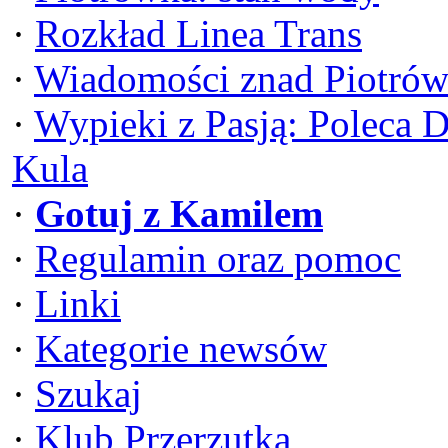
·
Rozkład Linea Trans
·
Wiadomości znad Piotrów
·
Wypieki z Pasją: Poleca 
Kula
·
Gotuj z Kamilem
·
Regulamin oraz pomoc
·
Linki
·
Kategorie newsów
·
Szukaj
·
Klub Przerzutka