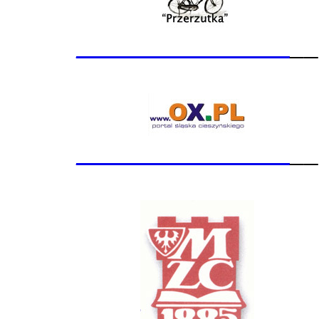
_______________
__
_______________
__