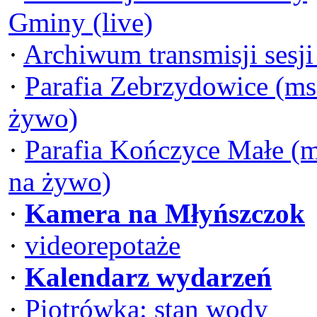
Gminy (live)
·
Archiwum transmisji sesj
·
Parafia Zebrzydowice (ms
żywo)
·
Parafia Kończyce Małe (
na żywo)
·
Kamera na Młyńszczok
·
videorepotaże
·
Kalendarz wydarzeń
·
Piotrówka: stan wody