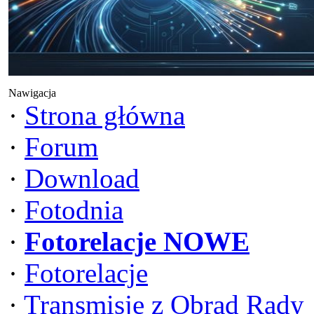
Nawigacja
·
Strona główna
·
Forum
·
Download
·
Fotodnia
·
Fotorelacje NOWE
·
Fotorelacje
·
Transmisje z Obrad Rady