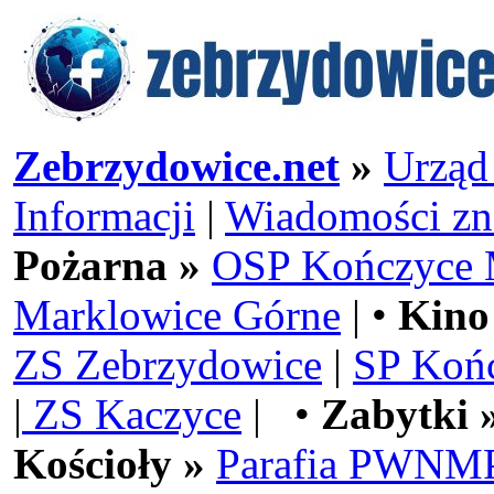
Zebrzydowice.net
»
Urząd
Informacji
|
Wiadomości zn
Pożarna »
OSP Kończyce 
Marklowice Górne
| •
Kino
ZS Zebrzydowice
|
SP Koń
|
ZS Kaczyce
| •
Zabytki 
Kościoły »
Parafia PWNMP