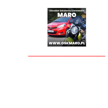
________________