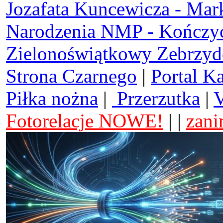
Jozafata Kuncewicza - Mar
Narodzenia NMP - Kończy
Zielonoświątkowy Zebrzy
Strona Czarnego
|
Portal K
Piłka nożna
|
Przerzutka
|
V
Fotorelacje NOWE!
| |
zani