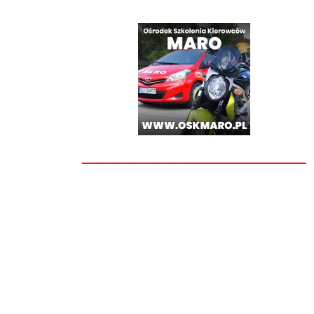
________________