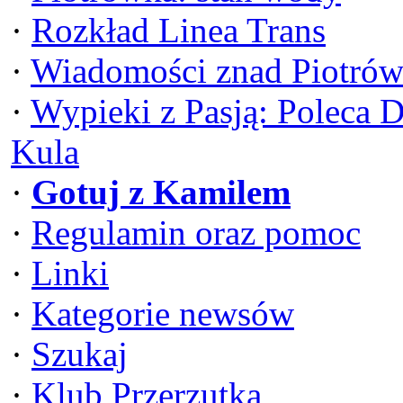
·
Rozkład Linea Trans
·
Wiadomości znad Piotrów
·
Wypieki z Pasją: Poleca 
Kula
·
Gotuj z Kamilem
·
Regulamin oraz pomoc
·
Linki
·
Kategorie newsów
·
Szukaj
·
Klub Przerzutka