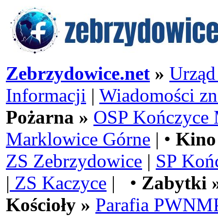
Zebrzydowice.net
»
Urząd
Informacji
|
Wiadomości zn
Pożarna »
OSP Kończyce 
Marklowice Górne
| •
Kino
ZS Zebrzydowice
|
SP Koń
|
ZS Kaczyce
| •
Zabytki 
Kościoły »
Parafia PWNMP