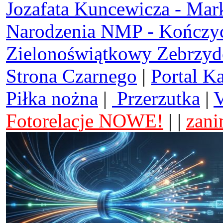
Jozafata Kuncewicza - Mar
Narodzenia NMP - Kończy
Zielonoświątkowy Zebrzy
Strona Czarnego
|
Portal K
Piłka nożna
|
Przerzutka
|
V
Fotorelacje NOWE!
| |
zani