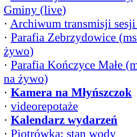
Gminy (live)
·
Archiwum transmisji sesj
·
Parafia Zebrzydowice (ms
żywo)
·
Parafia Kończyce Małe (
na żywo)
·
Kamera na Młyńszczok
·
videorepotaże
·
Kalendarz wydarzeń
·
Piotrówka: stan wody