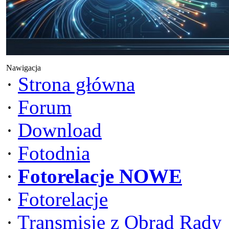
Nawigacja
·
Strona główna
·
Forum
·
Download
·
Fotodnia
·
Fotorelacje NOWE
·
Fotorelacje
·
Transmisje z Obrad Rady