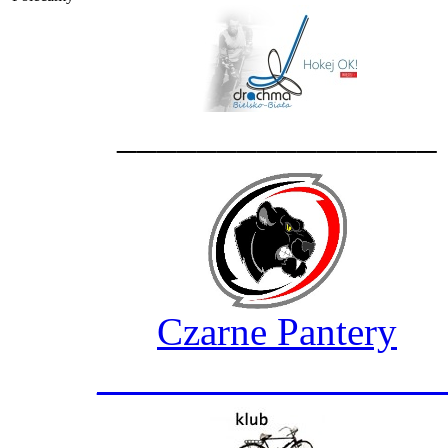
________________
Czarne Pantery
_________________