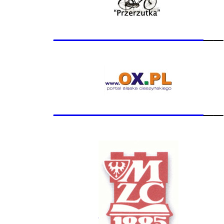
_______________
__
_______________
__