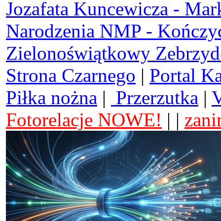
Jozafata Kuncewicza - Mar
Narodzenia NMP - Kończy
Zielonoświątkowy Zebrzy
Strona Czarnego
|
Portal K
Piłka nożna
|
Przerzutka
|
V
Fotorelacje NOWE!
| |
zani