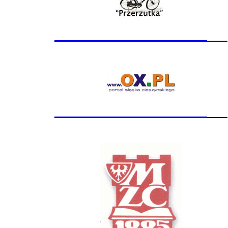
_______________
__
_______________
__