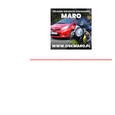
________________