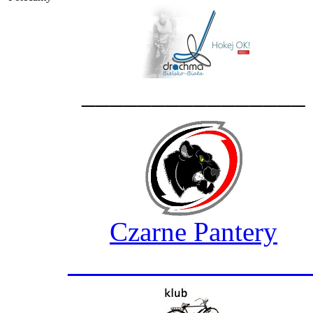
________________
Czarne Pantery
_________________