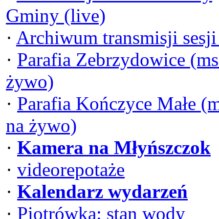
Gminy (live)
·
Archiwum transmisji sesj
·
Parafia Zebrzydowice (ms
żywo)
·
Parafia Kończyce Małe (
na żywo)
·
Kamera na Młyńszczok
·
videorepotaże
·
Kalendarz wydarzeń
·
Piotrówka: stan wody