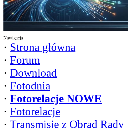
Nawigacja
·
Strona główna
·
Forum
·
Download
·
Fotodnia
·
Fotorelacje NOWE
·
Fotorelacje
·
Transmisje z Obrad Rady