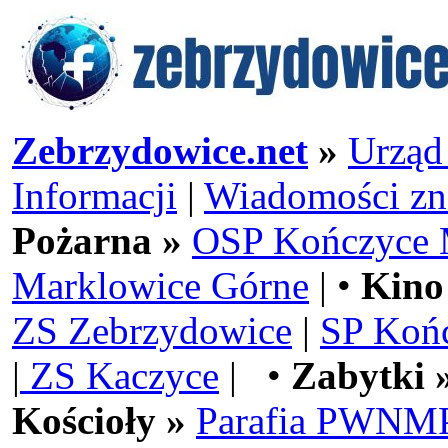
Zebrzydowice.net
»
Urząd
Informacji
|
Wiadomości zn
Pożarna »
OSP Kończyce 
Marklowice Górne
| •
Kino
ZS Zebrzydowice
|
SP Koń
|
ZS Kaczyce
| •
Zabytki 
Kościoły »
Parafia PWNMP