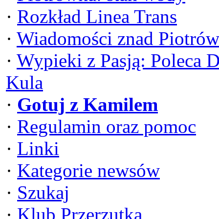
·
Rozkład Linea Trans
·
Wiadomości znad Piotrów
·
Wypieki z Pasją: Poleca 
Kula
·
Gotuj z Kamilem
·
Regulamin oraz pomoc
·
Linki
·
Kategorie newsów
·
Szukaj
·
Klub Przerzutka