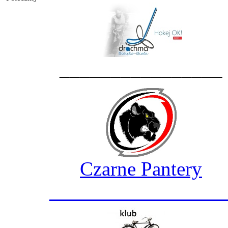
________________
Czarne Pantery
_________________