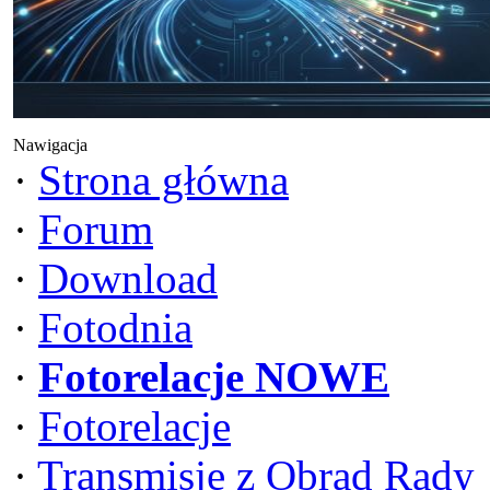
Nawigacja
·
Strona główna
·
Forum
·
Download
·
Fotodnia
·
Fotorelacje NOWE
·
Fotorelacje
·
Transmisje z Obrad Rady