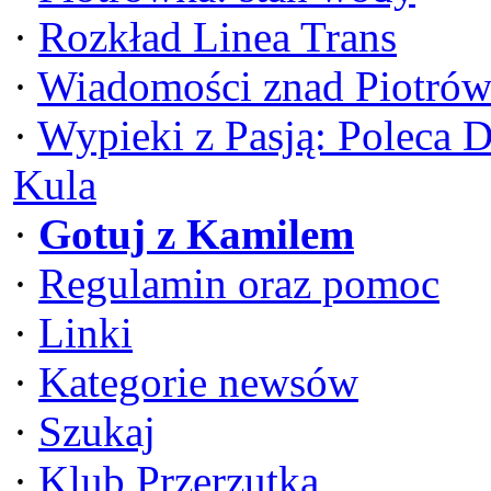
·
Rozkład Linea Trans
·
Wiadomości znad Piotrów
·
Wypieki z Pasją: Poleca 
Kula
·
Gotuj z Kamilem
·
Regulamin oraz pomoc
·
Linki
·
Kategorie newsów
·
Szukaj
·
Klub Przerzutka