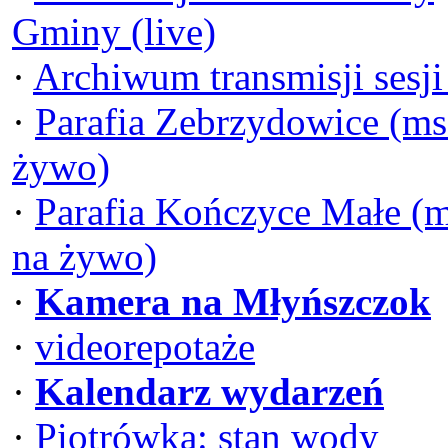
Gminy (live)
·
Archiwum transmisji sesj
·
Parafia Zebrzydowice (ms
żywo)
·
Parafia Kończyce Małe (
na żywo)
·
Kamera na Młyńszczok
·
videorepotaże
·
Kalendarz wydarzeń
·
Piotrówka: stan wody