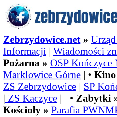
Zebrzydowice.net
»
Urząd
Informacji
|
Wiadomości zn
Pożarna »
OSP Kończyce 
Marklowice Górne
| •
Kino
ZS Zebrzydowice
|
SP Koń
|
ZS Kaczyce
| •
Zabytki 
Kościoły »
Parafia PWNMP