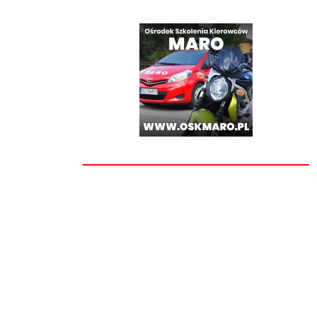
________________