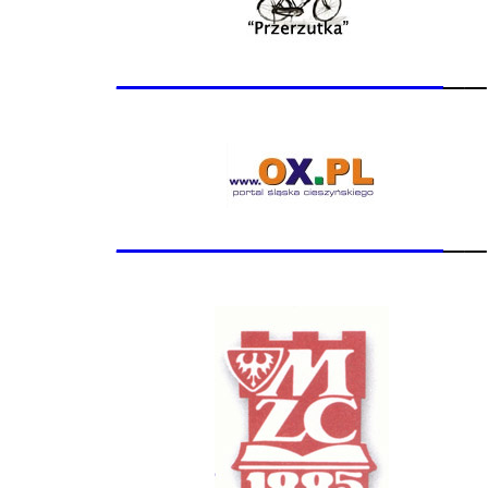
_______________
__
_______________
__