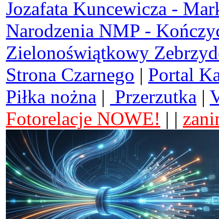
Jozafata Kuncewicza - Mar
Narodzenia NMP - Kończy
Zielonoświątkowy Zebrzy
Strona Czarnego
|
Portal K
Piłka nożna
|
Przerzutka
|
V
Fotorelacje NOWE!
| |
zani