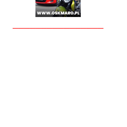
________________