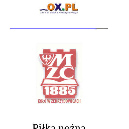
_______________
__
Piłka nożna