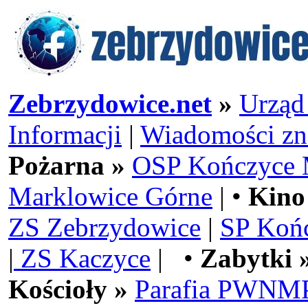
Zebrzydowice.net
»
Urząd
Informacji
|
Wiadomości zn
Pożarna »
OSP Kończyce 
Marklowice Górne
| •
Kino
ZS Zebrzydowice
|
SP Koń
|
ZS Kaczyce
| •
Zabytki 
Kościoły »
Parafia PWNMP