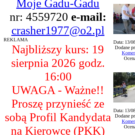
Moje Gadu-Gadu
nr: 4559720
e-mail:
crasher1977@o2.pl
REKLAMA
Data: 13/0
Najbliższy kurs: 19
Dodane pr
Koment
Ocena
sierpnia 2026 godz.
16:00
UWAGA - Ważne!!
Proszę przynieść ze
Data: 13/0
sobą Profil Kandydata
Dodane pr
Koment
na Kierowcę (PKK)
Ocena