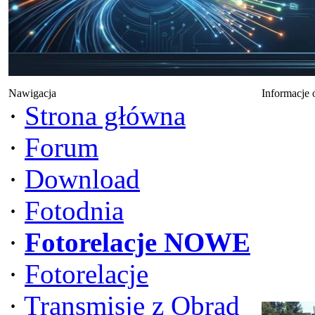
Nawigacja
Informacje 
·
Strona główna
·
Forum
·
Download
·
Fotodnia
·
Fotorelacje NOWE
·
Fotorelacje
·
Transmisje z Obrad