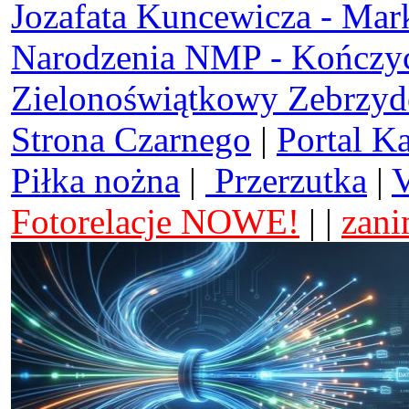
Jozafata Kuncewicza - Mar
Narodzenia NMP - Kończy
Zielonoświątkowy Zebrzy
Strona Czarnego
|
Portal K
Piłka nożna
|
Przerzutka
|
V
Fotorelacje NOWE!
| |
zani