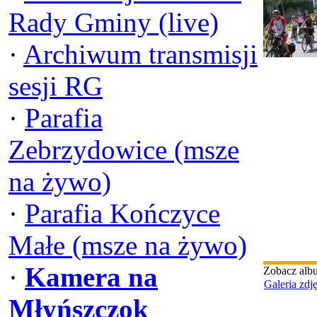
Rady Gminy (live)
·
Archiwum transmisji
sesji RG
·
Parafia
Zebrzydowice (msze
na żywo)
·
Parafia Kończyce
Małe (msze na żywo)
·
Kamera na
Zobacz alb
Galeria zdj
Młyńszczok