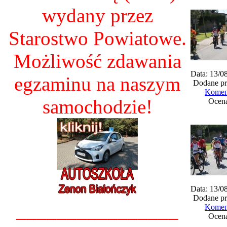
wydany przez
Starostwo Powiatowe.
Możliwość zdawania
Data: 13/0
egzaminu na naszym
Dodane pr
Koment
samochodzie!
Ocena
Data: 13/0
Dodane pr
________________
Koment
Ocena