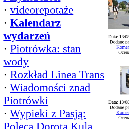
·
videorepotaże
·
Kalendarz
wydarzeń
Data: 13/0
Dodane pr
·
Piotrówka: stan
Koment
Ocena
wody
·
Rozkład Linea Trans
·
Wiadomości znad
Piotrówki
Data: 13/0
Dodane pr
·
Wypieki z Pasją:
Koment
Ocena
Poleca Dorota Kula