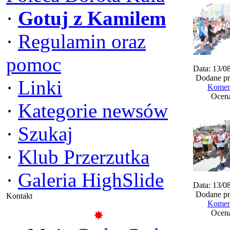
·
Gotuj z Kamilem
·
Regulamin oraz
pomoc
Data: 13/0
Dodane pr
·
Linki
Koment
Ocena
·
Kategorie newsów
·
Szukaj
·
Klub Przerzutka
·
Galeria HighSlide
Data: 13/0
Dodane pr
Kontakt
Koment
Ocena