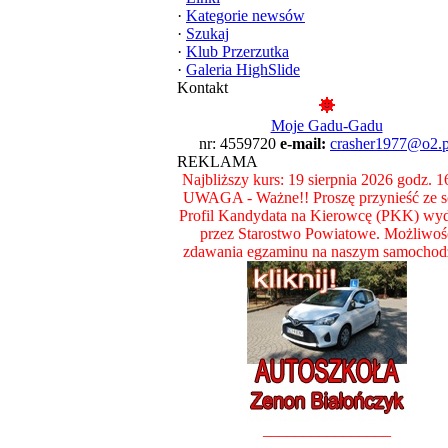
·
Kategorie newsów
·
Szukaj
·
Klub Przerzutka
·
Galeria HighSlide
Kontakt
Moje Gadu-Gadu
nr: 4559720
e-mail:
crasher1977@o2.p
REKLAMA
Najbliższy kurs: 19 sierpnia 2026 godz. 1
UWAGA - Ważne!! Proszę przynieść ze 
Profil Kandydata na Kierowcę (PKK) wy
przez Starostwo Powiatowe. Możliwoś
zdawania egzaminu na naszym samochod
________________