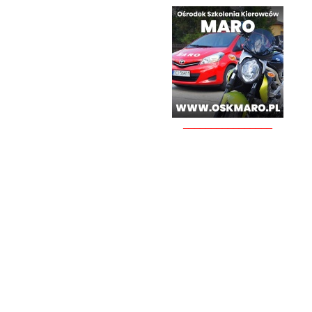
________________