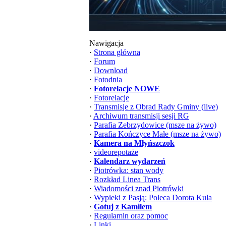
Nawigacja
·
Strona główna
·
Forum
·
Download
·
Fotodnia
·
Fotorelacje NOWE
·
Fotorelacje
·
Transmisje z Obrad Rady Gminy (live)
·
Archiwum transmisji sesji RG
·
Parafia Zebrzydowice (msze na żywo)
·
Parafia Kończyce Małe (msze na żywo)
·
Kamera na Młyńszczok
·
videorepotaże
·
Kalendarz wydarzeń
·
Piotrówka: stan wody
·
Rozkład Linea Trans
·
Wiadomości znad Piotrówki
·
Wypieki z Pasją: Poleca Dorota Kula
·
Gotuj z Kamilem
·
Regulamin oraz pomoc
·
Linki