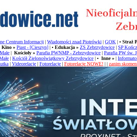
e Centrum Informacji
|
Wiadomości znad Piotrówki
|
GOK
| •
Straż 
•
Kino »
Piast - [Cieszyn]
| •
Edukacja »
ZS Zebrzydowice
|
SP Kończ
Małe
|
Kościoły »
Parafia PWNMP - Zebrzydowice
|
Parafia PW św. 
Małe
|
Kościół Zielonoświątkowy Zebrzydowice
| •
Inne »
|
Informato
utka
|
Videorelacje
|
Fotorelacje
|
Fotorelacje NOWE!
| |
zanim skoment