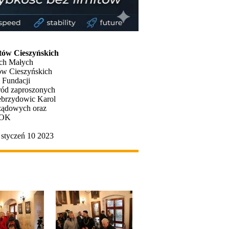
tów Cieszyńskich
ch Małych
tów Cieszyńskich
 Fundacji
ród zaproszonych
Zebrzydowic Karol
rządowych oraz
 GOK
 styczeń 10 2023