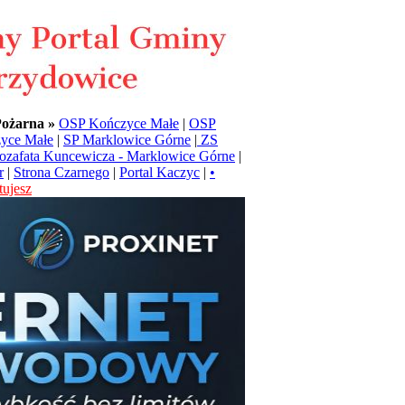
Pożarna »
OSP Kończyce Małe
|
OSP
yce Małe
|
SP Marklowice Górne
|
ZS
Jozafata Kuncewicza - Marklowice Górne
|
r
|
Strona Czarnego
|
Portal Kaczyc
|
•
ujesz