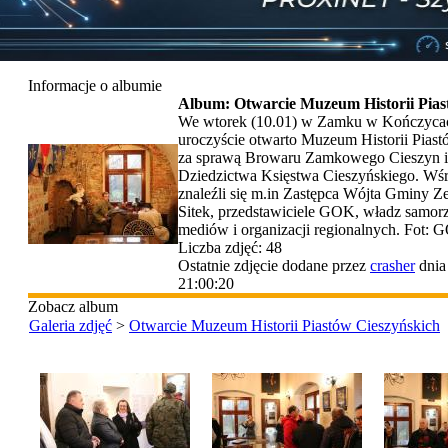
Informacje o albumie
Album: Otwarcie Muzeum Historii Pias
We wtorek (10.01) w Zamku w Kończyca
uroczyście otwarto Muzeum Historii Pias
za sprawą Browaru Zamkowego Cieszyn i
Dziedzictwa Księstwa Cieszyńskiego. Wś
znaleźli się m.in Zastępca Wójta Gminy 
Sitek, przedstawiciele GOK, władz samo
mediów i organizacji regionalnych. Fot:
Liczba zdjęć: 48
Ostatnie zdjęcie dodane przez
crasher
dnia
21:00:20
Zobacz album
Galeria zdjęć
>
Otwarcie Muzeum Historii Piastów Cieszyńskich