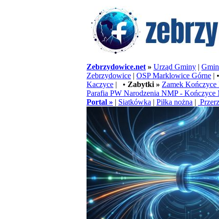
Zebrzydowice.net
»
Urząd Gminy
|
Gminn
Zebrzydowice
|
OSP Marklowice Górne
| 
Kaczyce
| •
Zabytki »
Zamek Kończyce 
Parafia PW Narodzenia NMP - Kończyce 
Portal »
|
Siatkówka
|
Piłka nożna
|
Przerz