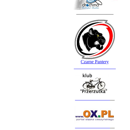
________________
Czarne Pantery
__________________
_______________
__
_______________
__