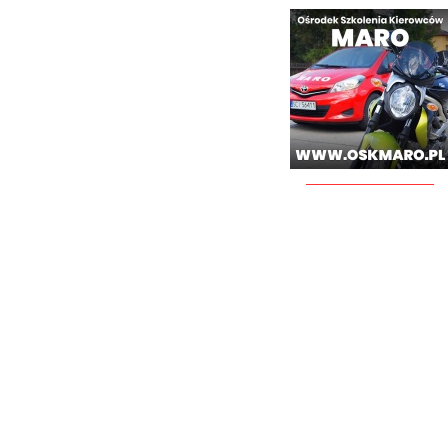
________________