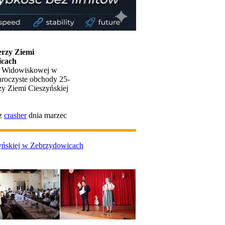
erzy Ziemi
icach
li Widowiskowej w
uroczyste obchody 25-
zy Ziemi Cieszyńskiej
ez
crasher
dnia marzec
zyńskiej w Zebrzydowicach