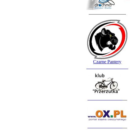
________________
Czarne Pantery
__________________
_______________
__
_______________
__