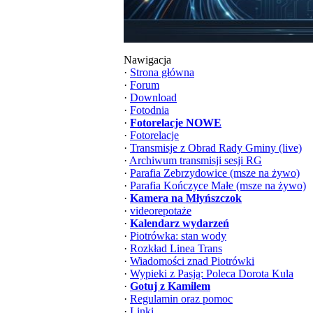
Nawigacja
·
Strona główna
·
Forum
·
Download
·
Fotodnia
·
Fotorelacje NOWE
·
Fotorelacje
·
Transmisje z Obrad Rady Gminy (live)
·
Archiwum transmisji sesji RG
·
Parafia Zebrzydowice (msze na żywo)
·
Parafia Kończyce Małe (msze na żywo)
·
Kamera na Młyńszczok
·
videorepotaże
·
Kalendarz wydarzeń
·
Piotrówka: stan wody
·
Rozkład Linea Trans
·
Wiadomości znad Piotrówki
·
Wypieki z Pasją: Poleca Dorota Kula
·
Gotuj z Kamilem
·
Regulamin oraz pomoc
·
Linki