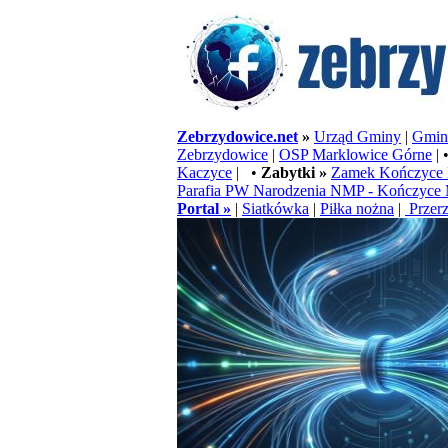
Zebrzydowice.net
»
Urząd Gminy
|
Gminn
Zebrzydowice
|
OSP Marklowice Górne
| 
Kaczyce
| •
Zabytki »
Zamek Kończyce 
Parafia PW Narodzenia NMP - Kończyce 
Portal »
|
Siatkówka
|
Piłka nożna
|
Przerz