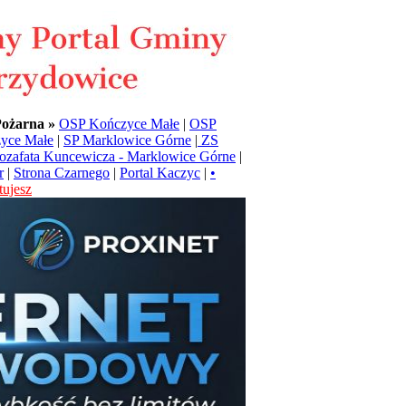
Pożarna »
OSP Kończyce Małe
|
OSP
yce Małe
|
SP Marklowice Górne
|
ZS
Jozafata Kuncewicza - Marklowice Górne
|
r
|
Strona Czarnego
|
Portal Kaczyc
|
•
ujesz