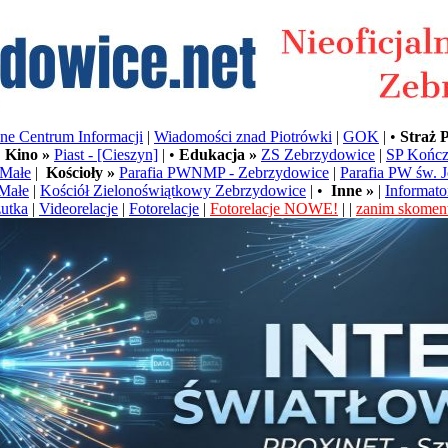
e Centrum Informacji
|
Wiadomości znad Piotrówki
|
GOK
| •
Straż 
•
Kino »
Piast - [Cieszyn]
| •
Edukacja »
ZS Zebrzydowice
|
SP Kończ
Małe
|
Kościoły »
Parafia PWNMP - Zebrzydowice
|
Parafia PW św. 
Małe
|
Kościół Zielonoświątkowy Zebrzydowice
| •
Inne »
|
Informato
utka
|
Videorelacje
|
Fotorelacje
|
Fotorelacje NOWE!
| |
zanim skoment