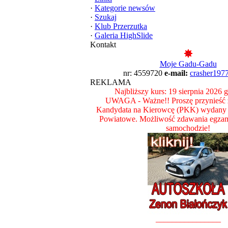
·
Kategorie newsów
·
Szukaj
·
Klub Przerzutka
·
Galeria HighSlide
Kontakt
Moje Gadu-Gadu
nr: 4559720
e-mail:
crasher197
REKLAMA
Najbliższy kurs: 19 sierpnia 2026 
UWAGA - Ważne!! Proszę przynieść z
Kandydata na Kierowcę (PKK) wydany 
Powiatowe. Możliwość zdawania egza
samochodzie!
________________