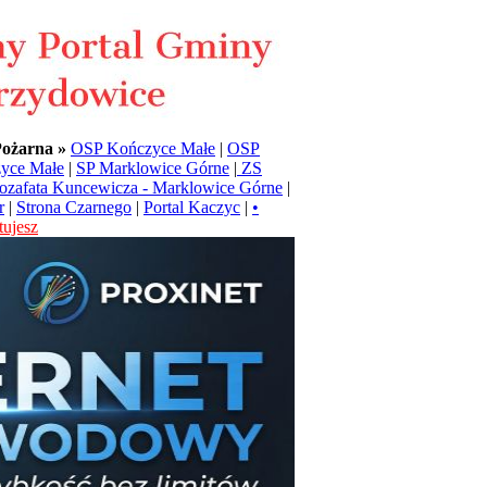
Pożarna »
OSP Kończyce Małe
|
OSP
yce Małe
|
SP Marklowice Górne
|
ZS
Jozafata Kuncewicza - Marklowice Górne
|
r
|
Strona Czarnego
|
Portal Kaczyc
|
•
ujesz