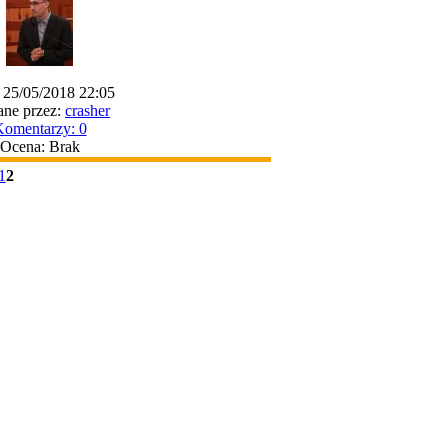
 25/05/2018 22:05
ne przez:
crasher
omentarzy: 0
Ocena: Brak
1
2