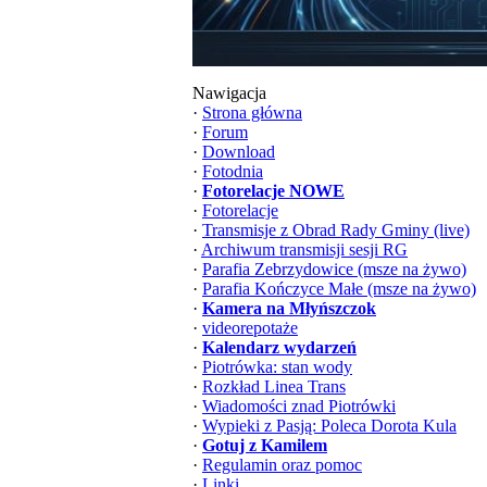
Nawigacja
·
Strona główna
·
Forum
·
Download
·
Fotodnia
·
Fotorelacje NOWE
·
Fotorelacje
·
Transmisje z Obrad Rady Gminy (live)
·
Archiwum transmisji sesji RG
·
Parafia Zebrzydowice (msze na żywo)
·
Parafia Kończyce Małe (msze na żywo)
·
Kamera na Młyńszczok
·
videorepotaże
·
Kalendarz wydarzeń
·
Piotrówka: stan wody
·
Rozkład Linea Trans
·
Wiadomości znad Piotrówki
·
Wypieki z Pasją: Poleca Dorota Kula
·
Gotuj z Kamilem
·
Regulamin oraz pomoc
·
Linki