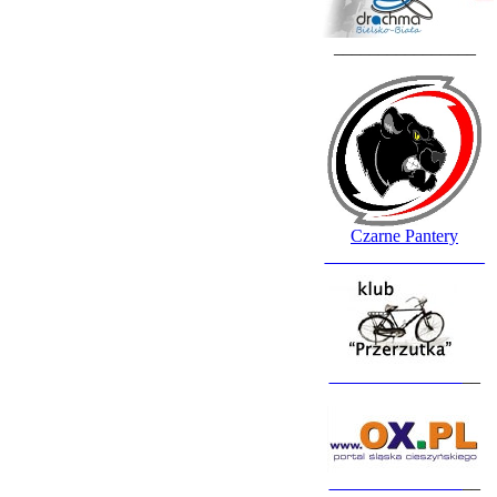
________________
Czarne Pantery
__________________
_______________
__
_______________
__