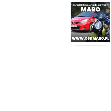
________________