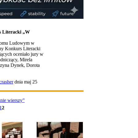
 Literacki „W
 Domu Ludowym w
ny Konkurs Literacki
jących oceniało jury w
odniczący, Mirela
rzyna Dynek, Dorota
crasher
dnia maj 25
nie wierszy”
1
2