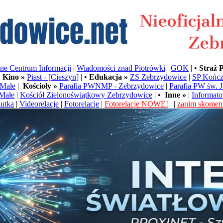
e Centrum Informacji
|
Wiadomości znad Piotrówki
|
GOK
| •
Straż 
•
Kino »
Piast - [Cieszyn]
| •
Edukacja »
ZS Zebrzydowice
|
SP Kończ
Małe
|
Kościoły »
Parafia PWNMP - Zebrzydowice
|
Parafia PW św. 
Małe
|
Kościół Zielonoświątkowy Zebrzydowice
| •
Inne »
|
Informato
utka
|
Videorelacje
|
Fotorelacje
|
Fotorelacje NOWE!
| |
zanim skoment