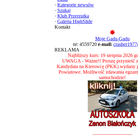
·
Kategorie newsów
·
Szukaj
·
Klub Przerzutka
·
Galeria HighSlide
Kontakt
Moje Gadu-Gadu
nr: 4559720
e-mail:
crasher197
REKLAMA
Najbliższy kurs: 19 sierpnia 2026 g
UWAGA - Ważne!! Proszę przynieść ze
Kandydata na Kierowcę (PKK) wydany p
Powiatowe. Możliwość zdawania egzam
samochodzie!
________________