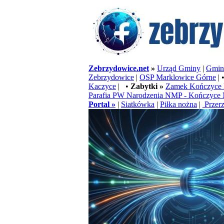
Zebrzydowice.net
»
Urząd Gminy
|
Gminn
Zebrzydowice
|
OSP Marklowice Górne
| 
Kaczyce
| •
Zabytki »
Zamek Kończyce 
Parafia PW Narodzenia NMP - Kończyce 
Portal »
|
Siatkówka
|
Piłka nożna
|
Przerz