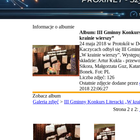
Informacje o albumie
Album: III Gminny Konkurs
krainie wierszy”
24 maja 2018 w Protokół w
Kaczycach odbył się III Gmin
„W krainie wierszy”. Występu
składzie: Artur Kukla - przew
Sikora, Małgorzata Guz, Kata
Bonek. Fot: PL
Liczba zdjęć: 126
Ostatnie zdjęcie dodane przez
2018 22:06:27
Zobacz album
Galeria zdjęć
>
III Gminny Konkurs Literacki „W krai
Strona 2 z 2: