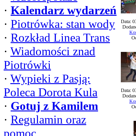
·
Kalendarz wydarzeń
·
Piotrówka: stan wody
Data: 0
Dodane
Kom
·
Rozkład Linea Trans
Oc
·
Wiadomości znad
Piotrówki
·
Wypieki z Pasją:
Poleca Dorota Kula
Data: 0
Dodane
Kom
·
Gotuj z Kamilem
Oc
·
Regulamin oraz
pomoc