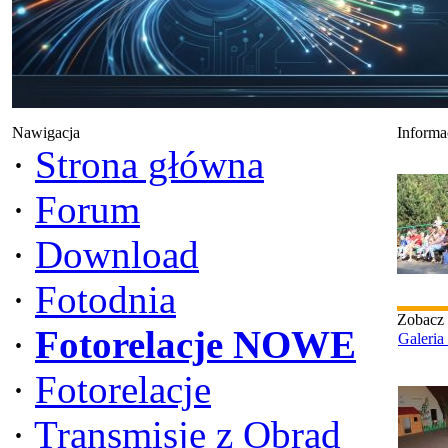
Nawigacja
Informa
·
Strona główna
·
Forum
·
Download
·
Fotodnia
Zobacz
·
Fotorelacje NOWE
Galeria
·
Fotorelacje
·
Transmisje z Obrad