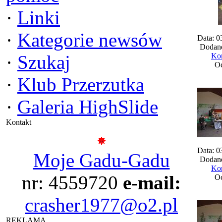
·
Linki
·
Kategorie newsów
Data: 0
Dodane
·
Szukaj
Kom
Oc
·
Klub Przerzutka
·
Galeria HighSlide
Kontakt
Data: 0
Moje Gadu-Gadu
Dodane
Kom
nr: 4559720
e-mail:
Oc
crasher1977@o2.pl
REKLAMA