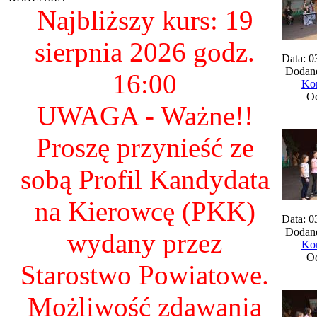
Najbliższy kurs: 19
sierpnia 2026 godz.
Data: 0
Dodane
16:00
Kom
Oc
UWAGA - Ważne!!
Proszę przynieść ze
sobą Profil Kandydata
na Kierowcę (PKK)
Data: 0
Dodane
wydany przez
Kom
Oc
Starostwo Powiatowe.
Możliwość zdawania