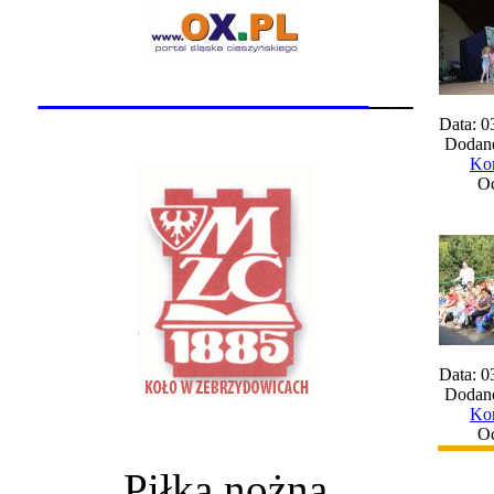
_______________
__
Data: 0
Dodane
Kom
Oc
Data: 0
Dodane
Kom
Oc
Piłka nożna