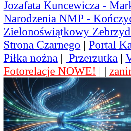
Jozafata Kuncewicza - Mar
Narodzenia NMP - Kończy
Zielonoświątkowy Zebrzy
Strona Czarnego
|
Portal K
Piłka nożna
|
Przerzutka
|
V
Fotorelacje NOWE!
| |
zani