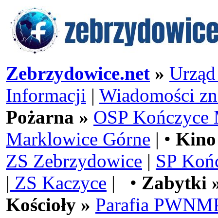
Zebrzydowice.net
»
Urząd
Informacji
|
Wiadomości zn
Pożarna »
OSP Kończyce 
Marklowice Górne
| •
Kino
ZS Zebrzydowice
|
SP Koń
|
ZS Kaczyce
| •
Zabytki 
Kościoły »
Parafia PWNMP