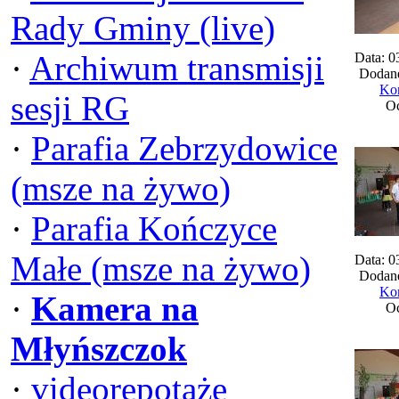
Rady Gminy (live)
·
Archiwum transmisji
Data: 0
Dodane
Kom
sesji RG
Oc
·
Parafia Zebrzydowice
(msze na żywo)
·
Parafia Kończyce
Małe (msze na żywo)
Data: 0
Dodane
Kom
·
Kamera na
Oc
Młyńszczok
·
videorepotaże