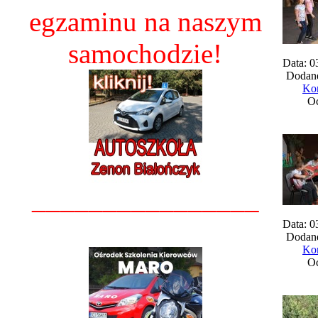
egzaminu na naszym
samochodzie!
Data: 0
Dodane
Kom
Oc
________________
Data: 0
Dodane
Kom
Oc