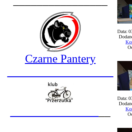
________________
Data: 0
Dodane
Kom
Oc
Czarne Pantery
__________________
Data: 0
Dodane
_______________
__
Kom
Oc