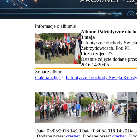
Informacje o albumie
Album: Patriotyczne obcho
3 maja
Patriotyczne obchody Święta
Zebrzydowicach. Fot: PL
Liczba zdjęć: 73
Ostatnie zdjęcie dodane prz
2016 14:20:05
Zobacz album
Galeria zdjęć
>
Patriotyczne obchody Święta Konsty
Data: 03/05/2016 14:20
Data: 03/05/2016 14:20
Data
Dodane przez:
crasher
Dodane przez:
crasher
Dod