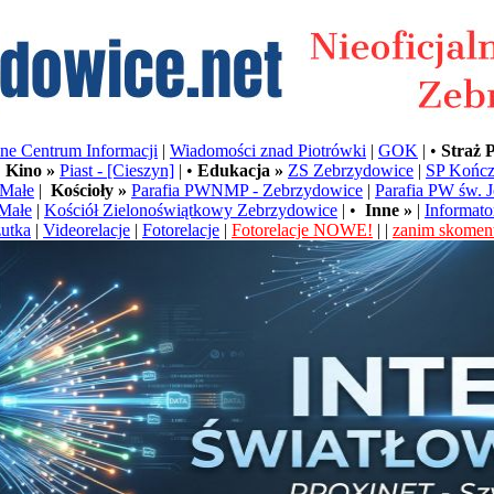
e Centrum Informacji
|
Wiadomości znad Piotrówki
|
GOK
| •
Straż 
•
Kino »
Piast - [Cieszyn]
| •
Edukacja »
ZS Zebrzydowice
|
SP Kończ
Małe
|
Kościoły »
Parafia PWNMP - Zebrzydowice
|
Parafia PW św. 
Małe
|
Kościół Zielonoświątkowy Zebrzydowice
| •
Inne »
|
Informato
utka
|
Videorelacje
|
Fotorelacje
|
Fotorelacje NOWE!
| |
zanim skoment