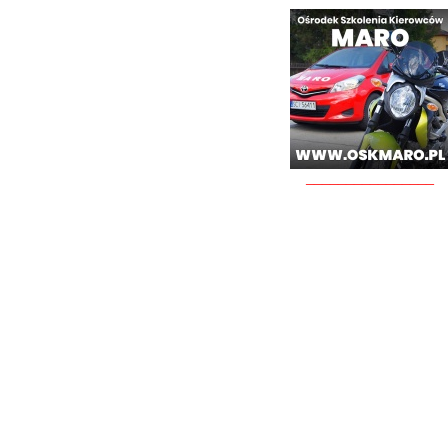
________________