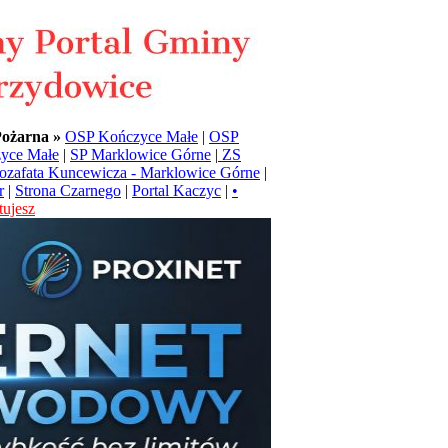
Pożarna »
OSP Kończyce Małe
|
OSP
yce Małe
|
SP Marklowice Górne
|
ZS
Jozafata Kuncewicza - Marklowice Górne
|
r
|
Strona Czarnego
|
Portal Kaczyc
|
•
ujesz