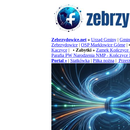
Zebrzydowice.net
»
Urząd Gminy
|
Gminn
Zebrzydowice
|
OSP Marklowice Górne
| 
Kaczyce
| •
Zabytki »
Zamek Kończyce 
Parafia PW Narodzenia NMP - Kończyce 
Portal »
|
Siatkówka
|
Piłka nożna
|
Przerz