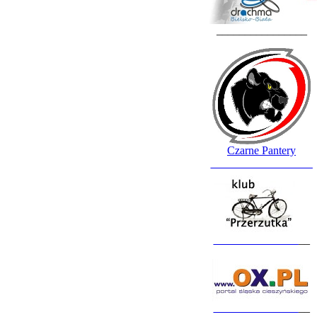
________________
Czarne Pantery
__________________
_______________
__
_______________
__