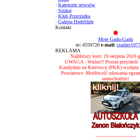
·
Kategorie newsów
·
Szukaj
·
Klub Przerzutka
·
Galeria HighSlide
Kontakt
Moje Gadu-Gadu
nr: 4559720
e-mail:
crasher197
REKLAMA
Najbliższy kurs: 19 sierpnia 2026 
UWAGA - Ważne!! Proszę przynieść z
Kandydata na Kierowcę (PKK) wydany 
Powiatowe. Możliwość zdawania egza
samochodzie!
________________