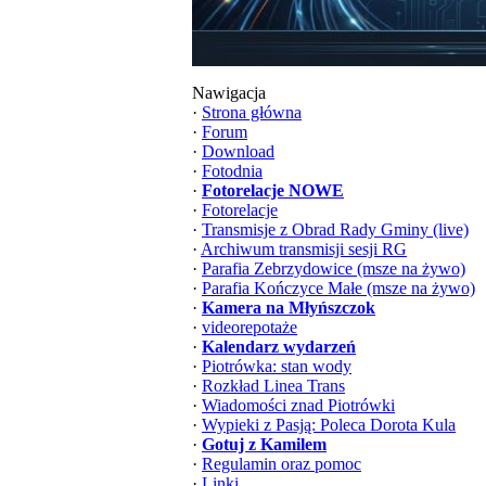
Nawigacja
·
Strona główna
·
Forum
·
Download
·
Fotodnia
·
Fotorelacje NOWE
·
Fotorelacje
·
Transmisje z Obrad Rady Gminy (live)
·
Archiwum transmisji sesji RG
·
Parafia Zebrzydowice (msze na żywo)
·
Parafia Kończyce Małe (msze na żywo)
·
Kamera na Młyńszczok
·
videorepotaże
·
Kalendarz wydarzeń
·
Piotrówka: stan wody
·
Rozkład Linea Trans
·
Wiadomości znad Piotrówki
·
Wypieki z Pasją: Poleca Dorota Kula
·
Gotuj z Kamilem
·
Regulamin oraz pomoc
·
Linki