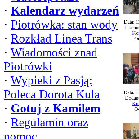
·
Kalendarz wydarzeń
·
Piotrówka: stan wody
Data: 1
Dodane
Kom
·
Rozkład Linea Trans
Oc
·
Wiadomości znad
Piotrówki
·
Wypieki z Pasją:
Poleca Dorota Kula
Data: 1
Dodane
Kom
·
Gotuj z Kamilem
Oc
·
Regulamin oraz
pomoc