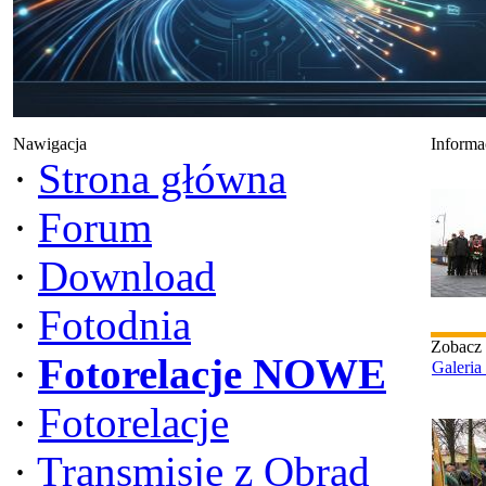
Nawigacja
Informa
·
Strona główna
·
Forum
·
Download
·
Fotodnia
Zobacz
·
Fotorelacje NOWE
Galeria
·
Fotorelacje
·
Transmisje z Obrad