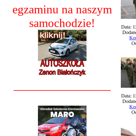
egzaminu na naszym
samochodzie!
Data: 1
Dodane
Kom
Oc
________________
Data: 1
Dodane
Kom
Oc