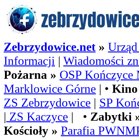
Zebrzydowice.net
»
Urząd
Informacji
|
Wiadomości zn
Pożarna »
OSP Kończyce 
Marklowice Górne
| •
Kino
ZS Zebrzydowice
|
SP Koń
|
ZS Kaczyce
| •
Zabytki 
Kościoły »
Parafia PWNMP