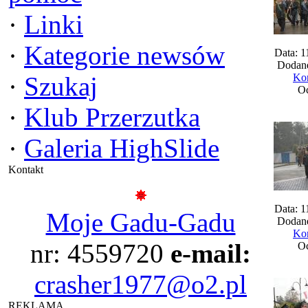
·
Linki
·
Kategorie newsów
Data: 1
Dodane
·
Szukaj
Kom
Oc
·
Klub Przerzutka
·
Galeria HighSlide
Kontakt
Data: 1
Moje Gadu-Gadu
Dodane
Kom
nr: 4559720
e-mail:
Oc
crasher1977@o2.pl
REKLAMA