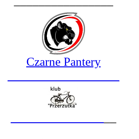
________________
Czarne Pantery
__________________
_______________
__