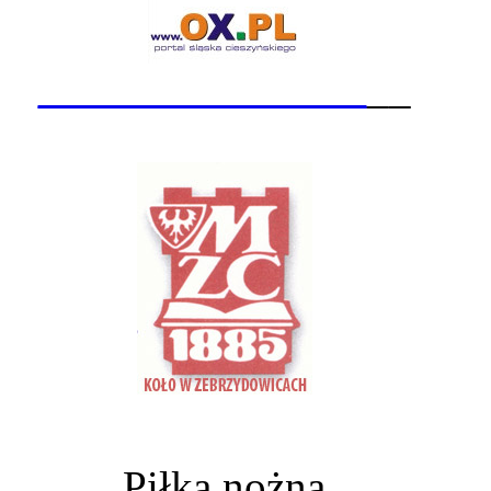
_______________
__
Piłka nożna