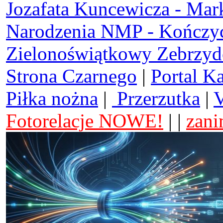
Jozafata Kuncewicza - Mar
Narodzenia NMP - Kończy
Zielonoświątkowy Zebrzy
Strona Czarnego
|
Portal K
Piłka nożna
|
Przerzutka
|
V
Fotorelacje NOWE!
| |
zani