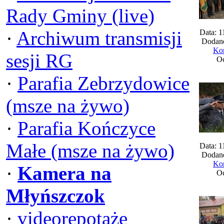
Rady Gminy (live)
·
Archiwum transmisji
Data: 1
Dodane
Kom
sesji RG
Oc
·
Parafia Zebrzydowice
(msze na żywo)
·
Parafia Kończyce
Małe (msze na żywo)
Data: 1
Dodane
Kom
·
Kamera na
Oc
Młyńszczok
·
videorepotaże