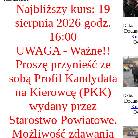
Najbliższy kurs: 19
sierpnia 2026 godz.
Data: 1
Dodane
16:00
Kom
Oc
UWAGA - Ważne!!
Proszę przynieść ze
sobą Profil Kandydata
na Kierowcę (PKK)
Data: 1
Dodane
wydany przez
Kom
Oc
Starostwo Powiatowe.
Możliwość zdawania