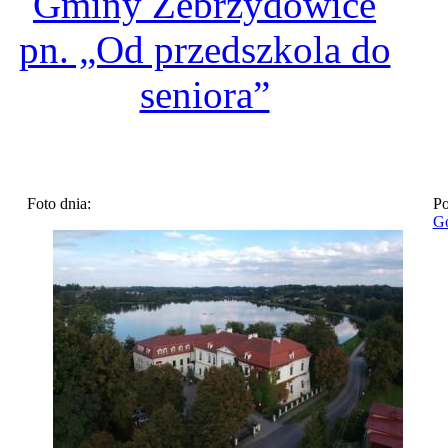
Gminy Zebrzydowice
pn. „Od przedszkola do
seniora”
Foto dnia:
Po
Go