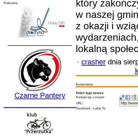
który zakończ
Polecamy
w naszej gmin
z okazji i wzi
wydarzeniach,
________________
lokalną społe
·
crasher
dnia sier
k
Komentarze
Czarne Pantery
Poleć tego news'a
Podziel się z innymi:
__________________
URL:
Facebook - Lubię To: