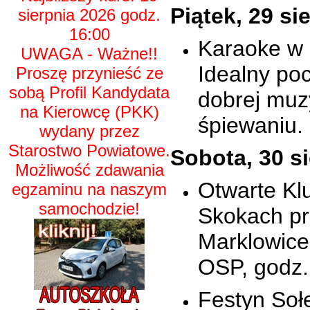
Piątek, 29 si
sierpnia 2026 godz.
16:00
Karaoke w 
UWAGA - Ważne!!
Idealny po
Proszę przynieść ze
sobą Profil Kandydata
dobrej muz
na Kierowcę (PKK)
śpiewaniu.
wydany przez
Starostwo Powiatowe.
Sobota, 30 s
Możliwość zdawania
Otwarte K
egzaminu na naszym
samochodzie!
Skokach pr
Marklowice
OSP, godz.
Festyn Soł