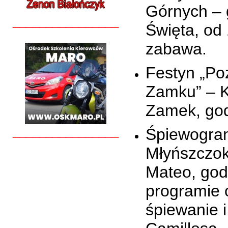
Górnych – 
________________
Święta, od
zabawa.
Festyn „Po
Zamku” – 
Zamek, god
________________
Śpiewogran
Młyńszczok
Mateo, god
programie 
śpiewanie 