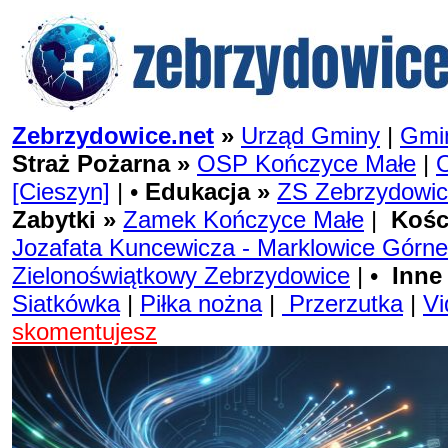
Zebrzydowice.net
»
Urząd Gminy
|
Gmin
Straż Pożarna »
OSP Kończyce Małe
|
[Cieszyn]
| •
Edukacja »
ZS Zebrzydowi
Zabytki »
Zamek Kończyce Małe
|
Kośc
Jozafata Kuncewicza - Marklowice Górne
Zielonoświątkowy Zebrzydowice
| •
Inne
Siatkówka
|
Piłka nożna
|
Przerzutka
|
Vi
skomentujesz