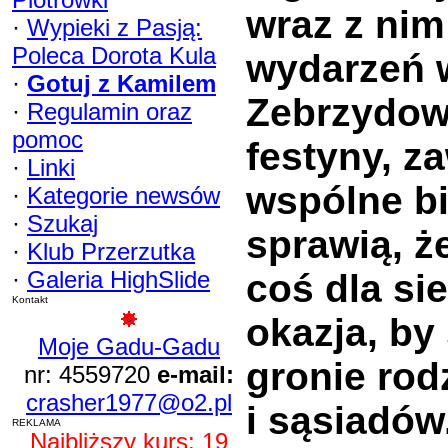
wraz z nim
·
Wypieki z Pasją:
Poleca Dorota Kula
wydarzeń 
·
Gotuj z Kamilem
Zebrzydowi
·
Regulamin oraz
pomoc
festyny, z
·
Linki
wspólne b
·
Kategorie newsów
·
Szukaj
sprawią, ż
·
Klub Przerzutka
·
Galeria HighSlide
coś dla si
Kontakt
okazja, by
Moje Gadu-Gadu
gronie rod
nr: 4559720
e-mail:
crasher1977@o2.pl
i sąsiadów
REKLAMA
Najbliższy kurs: 19