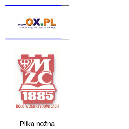
_______________
__
_______________
__
Piłka nożna