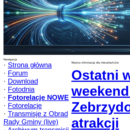
Nawigacja
·
Strona główna
Ważna informacja dla mieszkańców
Ostatni 
·
Forum
·
Download
weekend
·
Fotodnia
·
Fotorelacje NOWE
Zebrzyd
·
Fotorelacje
·
Transmisje z Obrad
atrakcji
Rady Gminy (live)
·
Archiwum transmisji