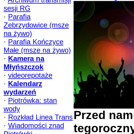
sesji RG
·
Parafia
Zebrzydowice (msze
na żywo)
·
Parafia Kończyce
Małe (msze na żywo)
·
Kamera na
Młyńszczok
·
videorepotaże
·
Kalendarz
wydarzeń
·
Piotrówka: stan
wody
Przed nami
·
Rozkład Linea Trans
·
Wiadomości znad
tegoroczny
Piotrówki