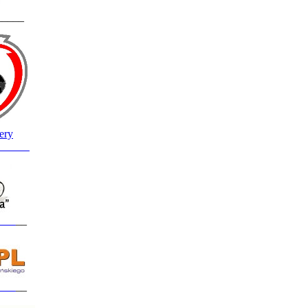
_____
ery
______
___
__
___
__