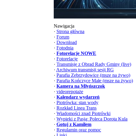
Nawigacja
·
Strona główna
·
Forum
·
Download
·
Fotodnia
·
Fotorelacje NOWE
·
Fotorelacje
·
Transmisje z Obrad Rady Gminy (live)
·
Archiwum transmisji sesji RG
·
Parafia Zebrzydowice (msze na żywo)
·
Parafia Kończyce Małe (msze na żywo)
·
Kamera na Młyńszczok
·
videorepotaże
·
Kalendarz wydarzeń
·
Piotrówka: stan wody
·
Rozkład Linea Trans
·
Wiadomości znad Piotrówki
·
Wypieki z Pasją: Poleca Dorota Kula
·
Gotuj z Kamilem
·
Regulamin oraz pomoc
·
Linki