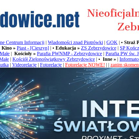
e Centrum Informacji
|
Wiadomości znad Piotrówki
|
GOK
| •
Straż 
•
Kino »
Piast - [Cieszyn]
| •
Edukacja »
ZS Zebrzydowice
|
SP Kończ
Małe
|
Kościoły »
Parafia PWNMP - Zebrzydowice
|
Parafia PW św. 
Małe
|
Kościół Zielonoświątkowy Zebrzydowice
| •
Inne »
|
Informato
utka
|
Videorelacje
|
Fotorelacje
|
Fotorelacje NOWE!
| |
zanim skoment