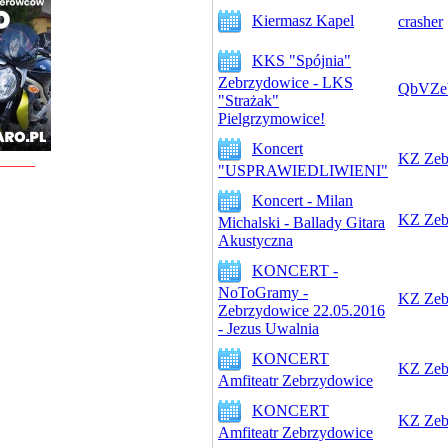
Kiermasz Kapel
crasher
KKS "Spójnia"
Zebrzydowice - LKS
QbVZeb
"Strażak"
Pielgrzymowice!
Koncert
KZ Zeb
_____
"USPRAWIEDLIWIENI"
Koncert - Milan
KZ Zeb
Michalski - Ballady Gitara
Akustyczna
KONCERT -
NoToGramy -
KZ Zeb
Zebrzydowice 22.05.2016
- Jezus Uwalnia
KONCERT
KZ Zeb
Amfiteatr Zebrzydowice
KONCERT
KZ Zeb
Amfiteatr Zebrzydowice