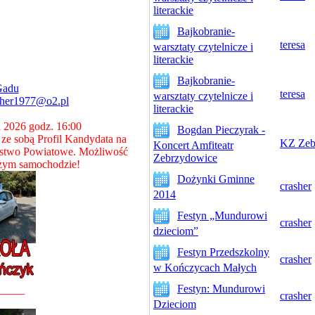
literackie
Bajkobranie-
teresa
warsztaty czytelnicze i
literackie
Bajkobranie-
Gadu
teresa
warsztaty czytelnicze i
sher1977@o2.pl
literackie
a 2026 godz. 16:00
Bogdan Pieczyrak -
e sobą Profil Kandydata na
KZ Zeb
Koncert Amfiteatr
stwo Powiatowe. Możliwość
Zebrzydowice
zym samochodzie!
Dożynki Gminne
crasher
2014
Festyn „Mundurowi
crasher
dzieciom”
Festyn Przedszkolny
crasher
w Kończycach Małych
Festyn: Mundurowi
_____
crasher
Dzieciom