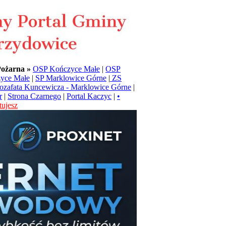
Pożarna »
OSP Kończyce Małe
|
OSP
yce Małe
|
SP Marklowice Górne
|
ZS
Jozafata Kuncewicza - Marklowice Górne
|
r
|
Strona Czarnego
|
Portal Kaczyc
|
•
ujesz