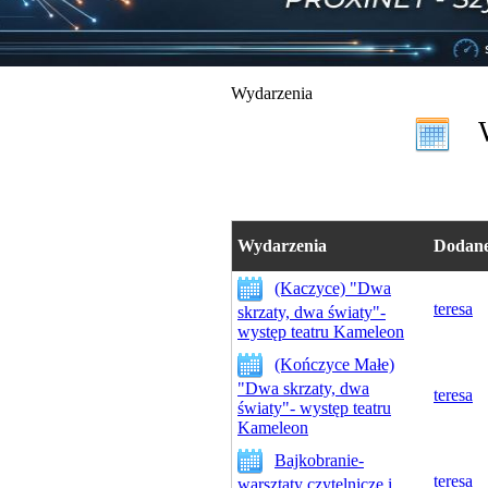
Wydarzenia
W
Wydarzenia
Dodane
(Kaczyce) "Dwa
teresa
skrzaty, dwa światy"-
występ teatru Kameleon
(Kończyce Małe)
"Dwa skrzaty, dwa
teresa
światy"- występ teatru
Kameleon
Bajkobranie-
teresa
warsztaty czytelnicze i