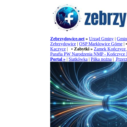
Zebrzydowice.net
»
Urząd Gminy
|
Gminn
Zebrzydowice
|
OSP Marklowice Górne
| 
Kaczyce
| •
Zabytki »
Zamek Kończyce 
Parafia PW Narodzenia NMP - Kończyce 
Portal »
|
Siatkówka
|
Piłka nożna
|
Przerz