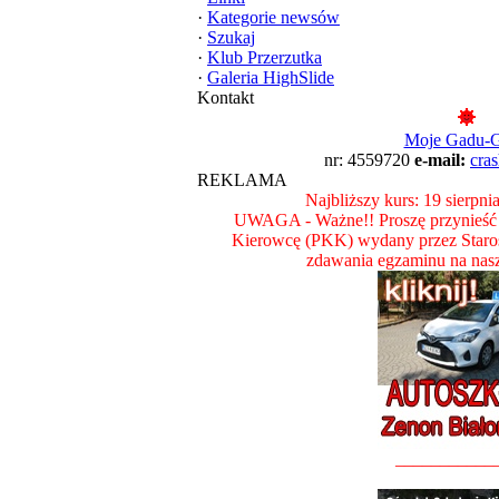
·
Kategorie newsów
·
Szukaj
·
Klub Przerzutka
·
Galeria HighSlide
Kontakt
Moje Gadu-
nr: 4559720
e-mail:
cra
REKLAMA
Najbliższy kurs: 19 sierpni
UWAGA - Ważne!! Proszę przynieść z
Kierowcę (PKK) wydany przez Staro
zdawania egzaminu na nas
___________