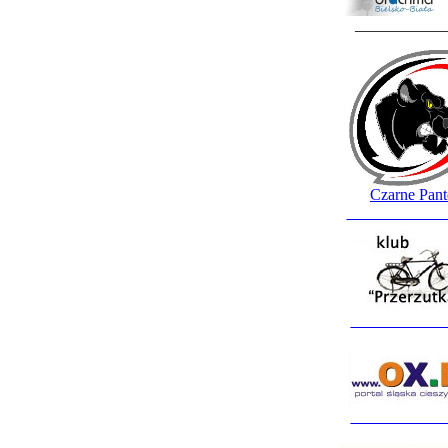
___________
Czarne Pant
____________
____________
____________