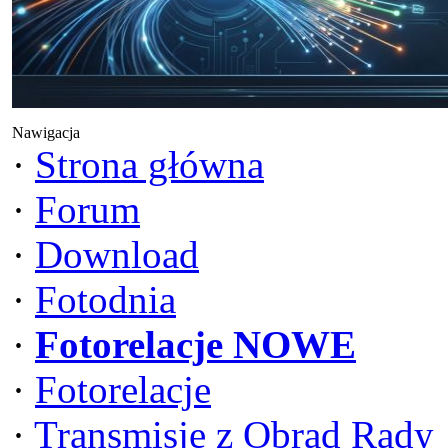
Nawigacja
·
Strona główna
·
Forum
·
Download
·
Fotodnia
·
Fotorelacje NOWE
·
Fotorelacje
·
Transmisje z Obrad Rady