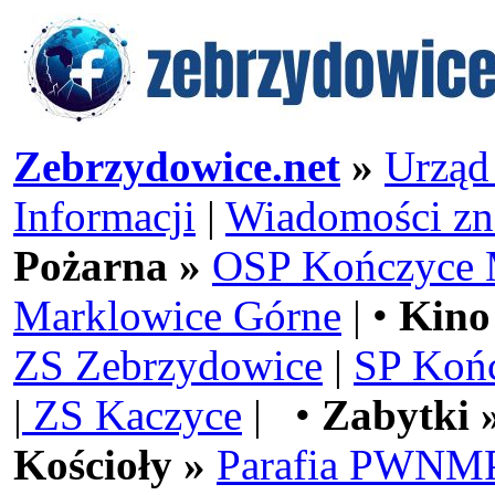
Zebrzydowice.net
»
Urząd
Informacji
|
Wiadomości zn
Pożarna »
OSP Kończyce 
Marklowice Górne
| •
Kino
ZS Zebrzydowice
|
SP Koń
|
ZS Kaczyce
| •
Zabytki 
Kościoły »
Parafia PWNMP