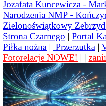
Jozafata Kuncewicza - Mar
Narodzenia NMP - Kończy
Zielonoświątkowy Zebrzy
Strona Czarnego
|
Portal K
Piłka nożna
|
Przerzutka
|
V
Fotorelacje NOWE!
| |
zani