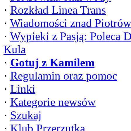
·
Rozkład Linea Trans
·
Wiadomości znad Piotrów
·
Wypieki z Pasją: Poleca 
Kula
·
Gotuj z Kamilem
·
Regulamin oraz pomoc
·
Linki
·
Kategorie newsów
·
Szukaj
·
Klub Przerzutka