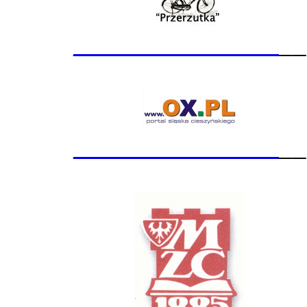
_______________
__
_______________
__