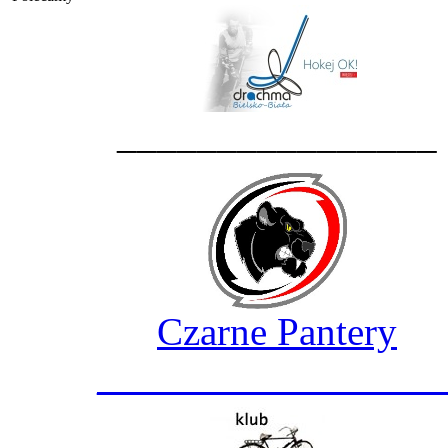
________________
Czarne Pantery
_________________