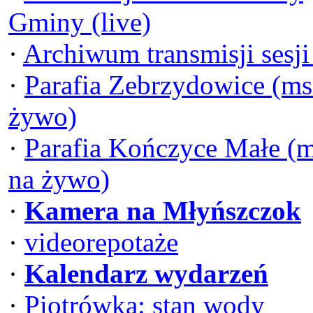
Gminy (live)
·
Archiwum transmisji sesj
·
Parafia Zebrzydowice (ms
żywo)
·
Parafia Kończyce Małe (
na żywo)
·
Kamera na Młyńszczok
·
videorepotaże
·
Kalendarz wydarzeń
·
Piotrówka: stan wody